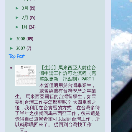
►
3月
(19)
►
2月
(15)
►
1月
(24)
►
2008
(119)
►
2007
(7)
Top Post
【生活】馬來西亞人前往台
灣申請工作許可之流程（完
整版更新 - 評點制）PART 1
本篇僅適用於台灣畢業生，
或曾經擁有台灣學歷之畢業
生。 馬來西亞國籍的台灣留學生，如果
要到台灣工作要怎麼辦呢？ 大四畢業之
後，我利用在台實習的方式，在台灣多待
了半年之後就回馬來西亞工作，後來還是
覺得自己還蠻希望可以回到台灣工作，所
以就辭職回來了。 從回到台灣找工作，
一直...