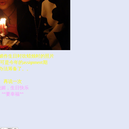
媚作生日时吹蜡烛时的照片
可是今年的assignment期
办法筹备了。。
再说一次
晓媚，生日快乐
^^要幸福^^