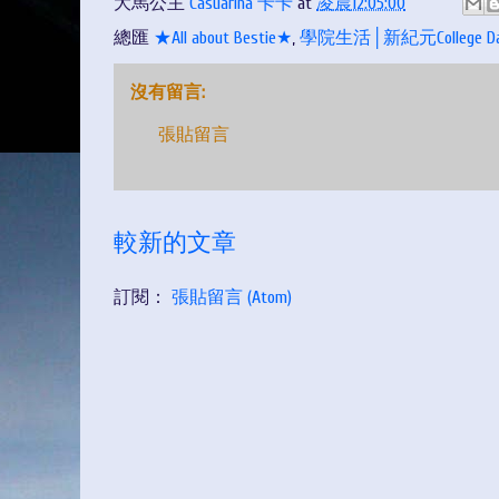
大馬公主
Casuarina 卡卡
at
凌晨12:05:00
總匯
★All about Bestie★
,
學院生活│新紀元College Da
沒有留言:
張貼留言
較新的文章
訂閱：
張貼留言 (Atom)