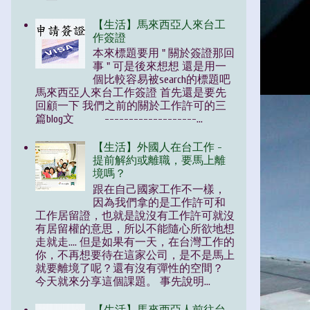
【生活】馬來西亞人來台工
作簽證
本來標題要用 " 關於簽證那回
事 " 可是後來想想 還是用一
個比較容易被search的標題吧
馬來西亞人來台工作簽證 首先還是要先
回顧一下 我們之前的關於工作許可的三
篇blog文 -------------------...
【生活】外國人在台工作 -
提前解約或離職，要馬上離
境嗎？
跟在自己國家工作不一樣，
因為我們拿的是工作許可和
工作居留證，也就是說沒有工作許可就沒
有居留權的意思，所以不能隨心所欲地想
走就走.... 但是如果有一天，在台灣工作的
你，不再想要待在這家公司，是不是馬上
就要離境了呢？還有沒有彈性的空間？
今天就來分享這個課題。 事先說明...
【生活】馬來西亞人前往台