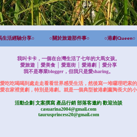
馬生活經驗分享○
○關於旅遊那件事○
○港劇Queen○
我叫卡卡，一個在台灣生活了七年的大馬女孩。
愛旅遊 │ 愛美食 │ 愛逛街 │ 愛港劇 │ 愛分享
我不是專業blogger，但我只是愛sharing。
愛吃吃喝喝到處走走看看世界感受生活，然後寫一堆囉理吧索的
愛在家裡煲劇，特別是港劇。就是一個典型被港劇薰陶長大的小
活動企劃 文案撰寫 產品行銷
部落客邀約
歡迎洽談
casuarina2004@gmail.com
taurusprincess20@gmail.com