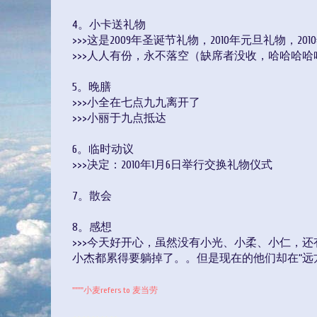
4。小卡送礼物
>>>这是2009年圣诞节礼物，2010年元旦礼物，20
>>>人人有份，永不落空（缺席者没收，哈哈哈哈
5。晚膳
>>>小全在七点九九离开了
>>>小丽于九点抵达
6。临时动议
>>>决定：2010年1月6日举行交换礼物仪式
7。散会
8。感想
>>>今天好开心，虽然没有小光、小柔、小仁，还
小杰都累得要躺掉了。。但是现在的他们却在“远方
""""小麦refers to 麦当劳