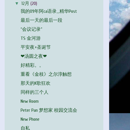
▼
12月
(20)
我的09年阿ca语录__精华Post
最后一天的最后一段
“会议记录”
TS 金河游
平安夜+圣诞节
❤汤圆之夜❤
好精彩。。
重看《金枝》之尔淳触想
那天的K歌狂欢
同样的三个人
New Room
Peter Pan 梦想家 校园交流会
New Phone
自私