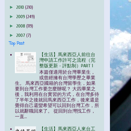
►
2010
(210)
►
2009
(249)
►
2008
(119)
►
2007
(7)
Top Post
【生活】馬來西亞人前往台
灣申請工作許可之流程（完
整版更新 - 評點制）PART 1
本篇僅適用於台灣畢業生，
或曾經擁有台灣學歷之畢業
生。 馬來西亞國籍的台灣留學生，如果
要到台灣工作要怎麼辦呢？ 大四畢業之
後，我利用在台實習的方式，在台灣多待
了半年之後就回馬來西亞工作，後來還是
覺得自己還蠻希望可以回到台灣工作，所
以就辭職回來了。 從回到台灣找工作，
一直...
【生活】馬來西亞人來台工