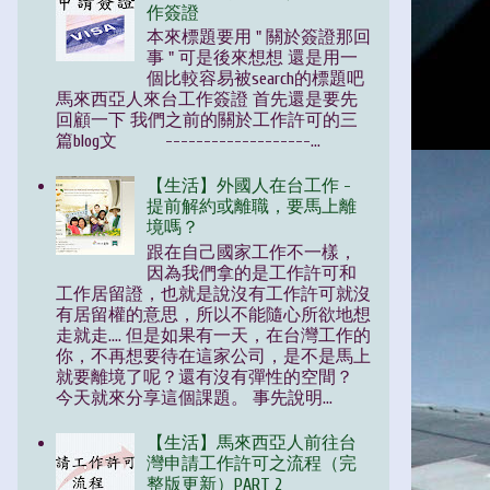
作簽證
本來標題要用 " 關於簽證那回
事 " 可是後來想想 還是用一
個比較容易被search的標題吧
馬來西亞人來台工作簽證 首先還是要先
回顧一下 我們之前的關於工作許可的三
篇blog文 -------------------...
【生活】外國人在台工作 -
提前解約或離職，要馬上離
境嗎？
跟在自己國家工作不一樣，
因為我們拿的是工作許可和
工作居留證，也就是說沒有工作許可就沒
有居留權的意思，所以不能隨心所欲地想
走就走.... 但是如果有一天，在台灣工作的
你，不再想要待在這家公司，是不是馬上
就要離境了呢？還有沒有彈性的空間？
今天就來分享這個課題。 事先說明...
【生活】馬來西亞人前往台
灣申請工作許可之流程（完
整版更新）PART 2