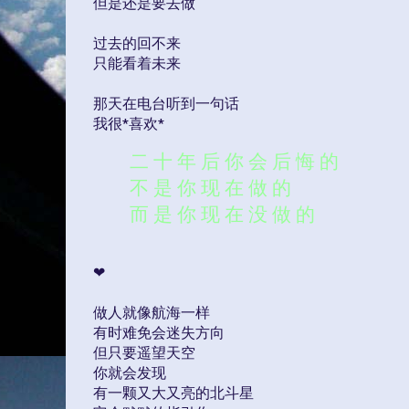
但是还是要去做
过去的回不来
只能看着未来
那天在电台听到一句话
我很*喜欢*
二 十 年 后 你 会 后 悔 的
不 是 你 现 在 做 的
而 是 你 现 在 没 做 的
❤
做人就像航海一样
有时难免会迷失方向
但只要遥望天空
你就会发现
有一颗又大又亮的北斗星