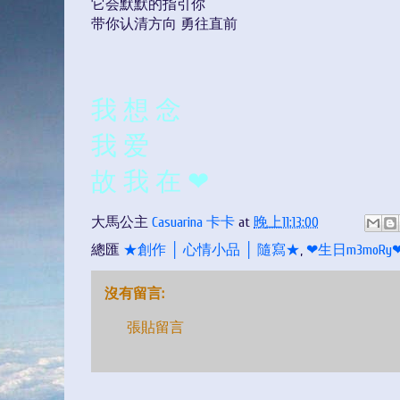
它会默默的指引你
带你认清方向 勇往直前
我 想 念
我 爱
故 我 在 ❤
大馬公主
Casuarina 卡卡
at
晚上11:13:00
總匯
★創作 │ 心情小品 │ 隨寫★
,
❤生日m3moRy
沒有留言:
張貼留言