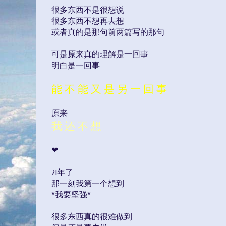
很多东西不是很想说
很多东西不想再去想
或者真的是那句前两篇写的那句
可是原来真的理解是一回事
明白是一回事
能 不 能 又 是 另 一 回 事
原来
我 还 不 想
❤
21年了
那一刻我第一个想到
*我要坚强*
很多东西真的很难做到