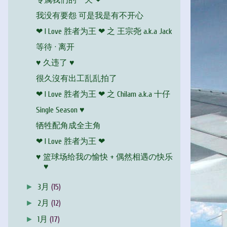
专属我们的一天 ❤
我没有要怨 可是我是有不开心
❤ I Love 胜者为王 ❤ 之 王宗尧 a.k.a Jack
等待 · 离开
♥ 久违了 ♥
很久沒有出工乱乱拍了
❤ I Love 胜者为王 ❤ 之 Chilam a.k.a 十仔
Single Season ♥
牺牲配角成全主角
❤ I Love 胜者为王 ❤
♥ 篮球场给我の愉快 + 偶然相遇の快乐
♥
►
3月
(15)
►
2月
(12)
►
1月
(17)