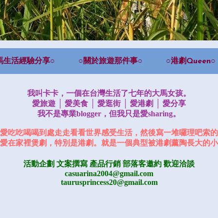
馬生活經驗分享○
○關於旅遊那件事○
○港劇Queen○
我叫卡卡，一個在台灣生活了七年的大馬女孩。
愛旅遊 │ 愛美食 │ 愛逛街 │ 愛港劇 │ 愛分享
我不是專業blogger，但我只是愛sharing。
愛吃吃喝喝到處走走看看世界感受生活，然後寫一堆囉理吧索的
愛在家裡煲劇，特別是港劇。就是一個典型被港劇薰陶長大的小
活動企劃 文案撰寫 產品行銷
部落客邀約
歡迎洽談
casuarina2004@gmail.com
taurusprincess20@gmail.com