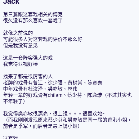
Jack
第三篇跟这套戏相关的博克
很久没有那么喜欢一套戏了
就像之前说的
可能很多人对这套戏的评价不那么好
但是我没有意见
这是一套阵容强大的戏
我觉得亚视好棒
找来了都是很厉害的人
老牌的戏骨有曾江、徐少强、黄树棠、陈宽泰
中年戏骨有杜汶泽、樊亦敏、林伟
年轻一辈的好戏骨有chilam、蔡少芬、陈逸璇（不过其实也
不年轻了）
我觉得樊亦敏很漂亮，很上镜。。。很喜欢她~
（而我刚刚发现原来蔡少芬和樊亦敏是同一届的香港小姐，
前者是季军，而后者是最上镜小姐）
这套戏