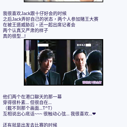
我很喜欢Jack跟十仔好会的时候
之后Jack弄好自己的状态，两个人参加赌王大赛
在被王道威胁后，还一起出席记者会
两个认真又严肃的样子
真的很型...!
他们两个在港口聊天的那一幕
穿得很朴素... 但很自在...
（截不到那个画面...T^T）
互相说出心底话~~~ 很触动心弦... 我很喜欢...❤
还有就是出发去比赛的时候