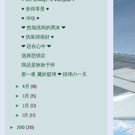
♥ 舍得享受 ♥
♥ 冲动 ♥
❤ 悠哉优闲的周末 ❤
♥ 伪装得很好 ♥
❤ 还在心中 ❤
选择恐惧症
我还是耿耿于怀
那一夜 屬於籃球 ❤ 排球の一天
►
4月
(18)
►
3月
(15)
►
2月
(12)
►
1月
(17)
►
2010
(210)