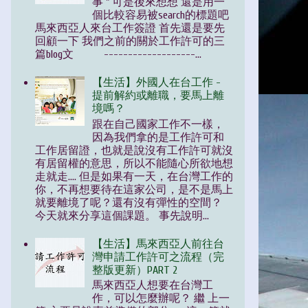
事 " 可是後來想想 還是用一
個比較容易被search的標題吧
馬來西亞人來台工作簽證 首先還是要先
回顧一下 我們之前的關於工作許可的三
篇blog文 -------------------...
【生活】外國人在台工作 -
提前解約或離職，要馬上離
境嗎？
跟在自己國家工作不一樣，
因為我們拿的是工作許可和
工作居留證，也就是說沒有工作許可就沒
有居留權的意思，所以不能隨心所欲地想
走就走.... 但是如果有一天，在台灣工作的
你，不再想要待在這家公司，是不是馬上
就要離境了呢？還有沒有彈性的空間？
今天就來分享這個課題。 事先說明...
【生活】馬來西亞人前往台
灣申請工作許可之流程（完
整版更新）PART 2
馬來西亞人想要在台灣工
作，可以怎麼辦呢？ 繼 上一