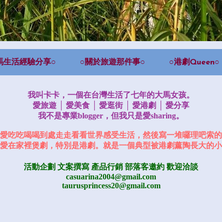
馬生活經驗分享○
○關於旅遊那件事○
○港劇Queen○
我叫卡卡，一個在台灣生活了七年的大馬女孩。
愛旅遊 │ 愛美食 │ 愛逛街 │ 愛港劇 │ 愛分享
我不是專業blogger，但我只是愛sharing。
愛吃吃喝喝到處走走看看世界感受生活，然後寫一堆囉理吧索的
愛在家裡煲劇，特別是港劇。就是一個典型被港劇薰陶長大的小
活動企劃 文案撰寫 產品行銷
部落客邀約
歡迎洽談
casuarina2004@gmail.com
taurusprincess20@gmail.com