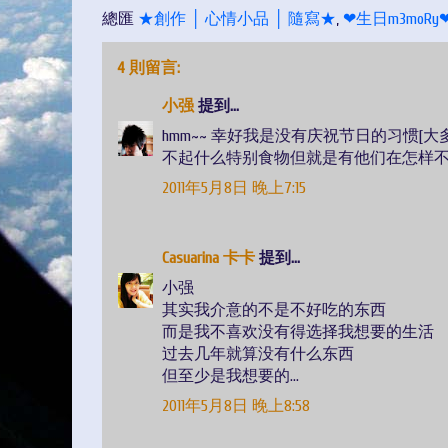
總匯
★創作 │ 心情小品 │ 隨寫★
,
❤生日m3moRy
4 則留言:
小强
提到...
hmm~~ 幸好我是没有庆祝节日的习惯[大
不起什么特别食物但就是有他们在怎样不
2011年5月8日 晚上7:15
Casuarina 卡卡
提到...
小强
其实我介意的不是不好吃的东西
而是我不喜欢没有得选择我想要的生活
过去几年就算没有什么东西
但至少是我想要的...
2011年5月8日 晚上8:58