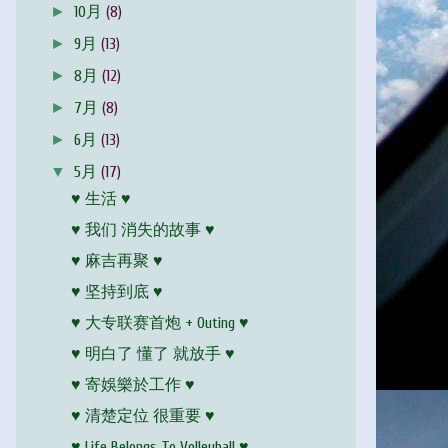
►
10月
(8)
►
9月
(13)
►
8月
(12)
►
7月
(8)
►
6月
(13)
▼
5月
(17)
♥ 生活 ♥
♥ 我们 消失的故事 ♥
♥ 麻吉再聚 ♥
♥ 坚持到底 ♥
♥ 大专联赛首炮 + Outing ♥
♥ 明白了 懂了 就放手 ♥
♥ 寄娛樂於工作 ♥
♥ 清楚定位 很重要 ♥
♥ Life Belongs To Volleyball ♥