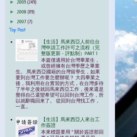
►
2009
(249)
►
2008
(119)
►
2007
(7)
Top Post
【生活】馬來西亞人前往台
灣申請工作許可之流程（完
整版更新 - 評點制）PART 1
本篇僅適用於台灣畢業生，
或曾經擁有台灣學歷之畢業
生。 馬來西亞國籍的台灣留學生，如果
要到台灣工作要怎麼辦呢？ 大四畢業之
後，我利用在台實習的方式，在台灣多待
了半年之後就回馬來西亞工作，後來還是
覺得自己還蠻希望可以回到台灣工作，所
以就辭職回來了。 從回到台灣找工作，
一直...
【生活】馬來西亞人來台工
作簽證
本來標題要用 " 關於簽證那回