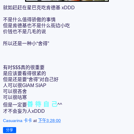
就如赶赶在星巴克吃肯德基 xDDD
不是什么值得骄傲的事情
但是肯德基也不是什么街边小吃
价钱也不是几毛的说
所以还是一种小“舍得”
有时$$$真的很重要
是应该要看得很紧的
但是还是要“舍得”对自己好
人可以很GIAM SIAP
可以很吝舍
可以很咕寒
善 待 自 己
但是一定要
^^
才不会妄为人xDDD
Casuarina 卡卡
at
下午3:28:00
分享