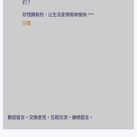
们？
珍惜拥有的，让生活变得简单愉快 ^^*
回覆
歡迎留言。交換意見。互相交流。謝絕惡言。