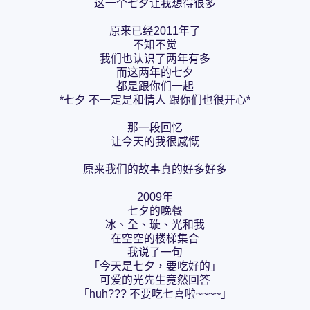
这一个七夕让我想得很多
原来已经2011年了
不知不觉
我们也认识了两年有多
而这两年的七夕
都是跟你们一起
*七夕 不一定是和情人 跟你们也很开心*
那一段回忆
让今天的我很感慨
原来我们的故事真的好多好多
2009年
七夕的晚餐
冰、全、璇、光和我
在空空的楼梯集合
我说了一句
「今天是七夕，要吃好的」
可爱的光先生竟然回答
「huh??? 不要吃七喜啦~~~~」