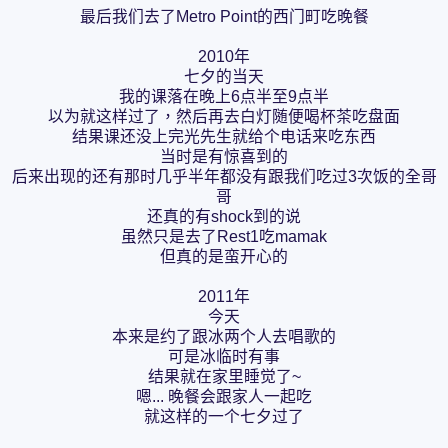
最后我们去了Metro Point的西门町吃晚餐
2010年
七夕的当天
我的课落在晚上6点半至9点半
以为就这样过了，然后再去白灯随便喝杯茶吃盘面
结果课还没上完光先生就给个电话来吃东西
当时是有惊喜到的
后来出现的还有那时几乎半年都没有跟我们吃过3次饭的全哥
哥
还真的有shock到的说
虽然只是去了Rest1吃mamak
但真的是蛮开心的
2011年
今天
本来是约了跟冰两个人去唱歌的
可是冰临时有事
结果就在家里睡觉了~
嗯... 晚餐会跟家人一起吃
就这样的一个七夕过了