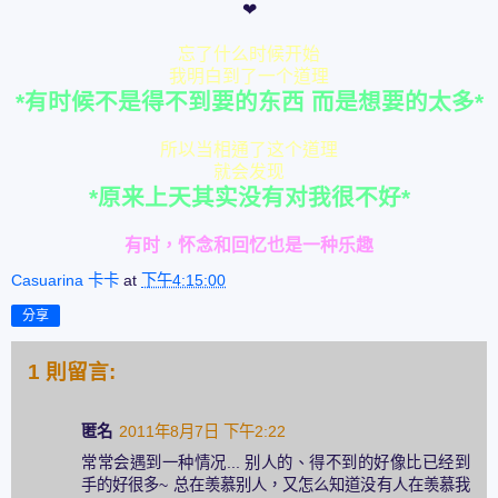
❤
忘了什么时候开始
我明白到了一个道理
*有时候不是得不到要的东西 而是想要的太多*
所以当相通了这个道理
就会发现
*原来上天其实没有对我很不好
*
有时，怀念和回忆也是一种乐趣
Casuarina 卡卡
at
下午4:15:00
分享
1 則留言:
匿名
2011年8月7日 下午2:22
常常会遇到一种情况... 别人的、得不到的好像比已经到
手的好很多~ 总在羡慕别人，又怎么知道没有人在羡慕我