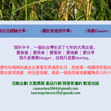
馬生活經驗分享○
○關於旅遊那件事○
○港劇Queen○
我叫卡卡，一個在台灣生活了七年的大馬女孩。
愛旅遊 │ 愛美食 │ 愛逛街 │ 愛港劇 │ 愛分享
我不是專業blogger，但我只是愛sharing。
愛吃吃喝喝到處走走看看世界感受生活，然後寫一堆囉理吧索的
愛在家裡煲劇，特別是港劇。就是一個典型被港劇薰陶長大的小
活動企劃 文案撰寫 產品行銷
部落客邀約
歡迎洽談
casuarina2004@gmail.com
taurusprincess20@gmail.com