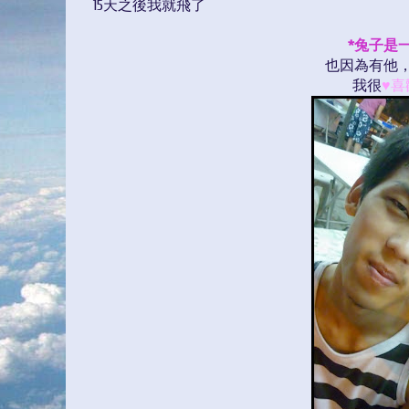
15天之後我就飛了
*兔子是
也因為有他
我很
♥
喜