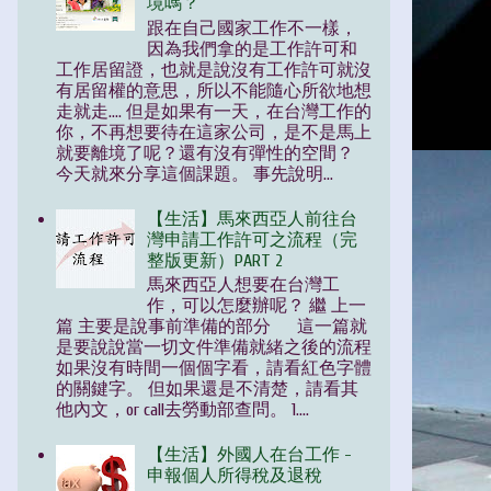
境嗎？
跟在自己國家工作不一樣，
因為我們拿的是工作許可和
工作居留證，也就是說沒有工作許可就沒
有居留權的意思，所以不能隨心所欲地想
走就走.... 但是如果有一天，在台灣工作的
你，不再想要待在這家公司，是不是馬上
就要離境了呢？還有沒有彈性的空間？
今天就來分享這個課題。 事先說明...
【生活】馬來西亞人前往台
灣申請工作許可之流程（完
整版更新）PART 2
馬來西亞人想要在台灣工
作，可以怎麼辦呢？ 繼 上一
篇 主要是說事前準備的部分 這一篇就
是要說說當一切文件準備就緒之後的流程
如果沒有時間一個個字看，請看紅色字體
的關鍵字。 但如果還是不清楚，請看其
他內文，or call去勞動部查問。 1....
【生活】外國人在台工作 -
申報個人所得稅及退稅