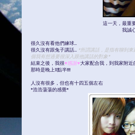
這一天，最重
我誠
很久沒有看他們練球...
很久沒有跟兔子講話...
*所謂講話，是指有聊到東
個我有想過要很深入跟他講話的對象*
結束之後，我很
♥
感謝
♥
大家配合我，到我家附近
那時是晚上11點半!!!!
人沒有很多，但也有十四五個左右
*浩浩蕩蕩的感覺*