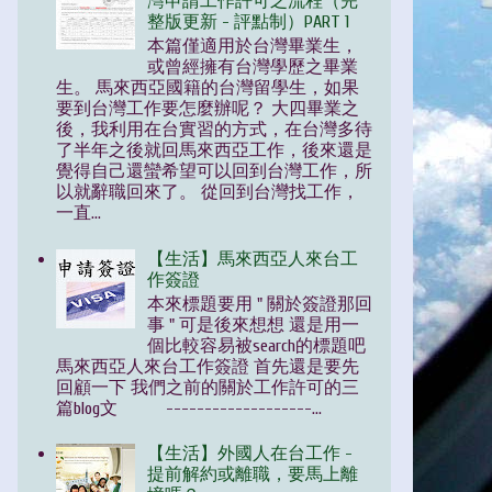
灣申請工作許可之流程（完
整版更新 - 評點制）PART 1
本篇僅適用於台灣畢業生，
或曾經擁有台灣學歷之畢業
生。 馬來西亞國籍的台灣留學生，如果
要到台灣工作要怎麼辦呢？ 大四畢業之
後，我利用在台實習的方式，在台灣多待
了半年之後就回馬來西亞工作，後來還是
覺得自己還蠻希望可以回到台灣工作，所
以就辭職回來了。 從回到台灣找工作，
一直...
【生活】馬來西亞人來台工
作簽證
本來標題要用 " 關於簽證那回
事 " 可是後來想想 還是用一
個比較容易被search的標題吧
馬來西亞人來台工作簽證 首先還是要先
回顧一下 我們之前的關於工作許可的三
篇blog文 -------------------...
【生活】外國人在台工作 -
提前解約或離職，要馬上離