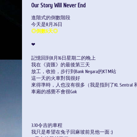
Our Story Will Never End
進階式的倒數階段
今天是8月26日
◎倒數6天◎
❤
記憶回到8月16日星期二的晚上
我在《資匯》的最後第三天
放工，收拾，步行到Bank Negara的KTM站
這一天的火車對我很好
來得準時，人也沒有很多（我是指到了KL Sentral 
車廂的感覺不會很Gok
3.10令吉的車程
我只是希望在兔子回麻坡前見他一面 :)