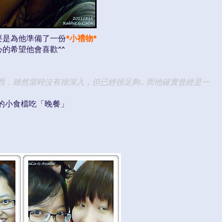
要是為他準備了一份
*小禮物*
心的希望他會喜歡^^
西，雖然當時沒有很深入，但已經很足夠... 而他確實曾經是一
的小食檔吃「晚餐」