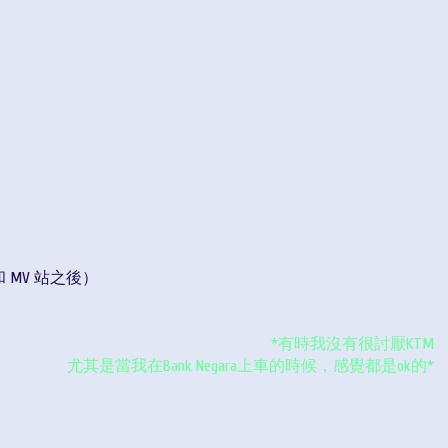
和 MV 站之後）
*有時我沒有很討厭KTM
尤其是當我在Bank Negara上車的時候，感覺都是ok的*