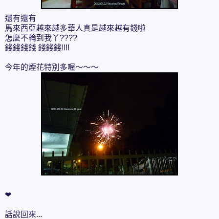
還有還有
馬來西亞越來越多華人真是越來越有錢啦
怎麼不輪到我丫????
錢錢錢錢 錢錢錢!!!!
今年的煙花特別多喔～～～
❤
話說回來...