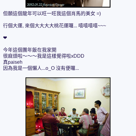
但願這個龍年可以旺一旺我這個肖馬的美女 =)
行個大運, 來個大大大大桃花運囉... 嘻嘻嘻嘻~~~
❤
今年這個團年飯在我家開
很麻煩啦～～～我是這樣覺得啦xDDD
真paiseh
因為我是一個懶人...o_O 沒有便囉...