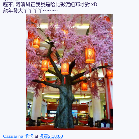
喔不, 阿濤糾正我說是哈比彩泥紐耶才對 xD
龍年發大丫丫丫丫～～～
Casuarina 卡卡
at
凌晨2:18:00