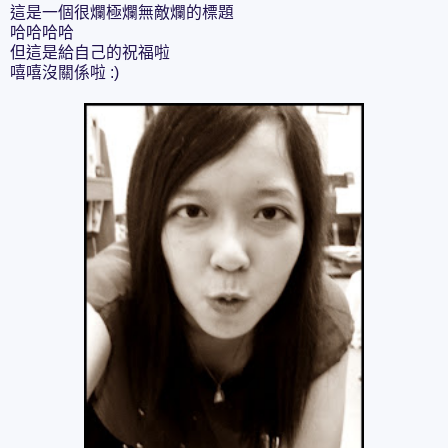
這是一個很爛極爛無敵爛的標題
哈哈哈哈
但這是給自己的祝福啦
嘻嘻沒關係啦 :)