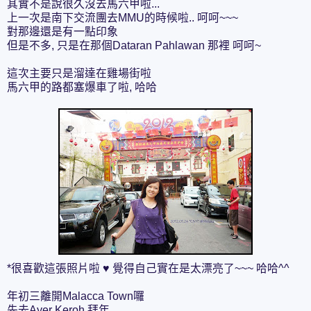
其實不是說很久沒去馬六甲啦...
上一次是南下交流團去MMU的時候啦.. 呵呵~~~
對那邊還是有一點印象
但是不多, 只是在那個Dataran Pahlawan 那裡 呵呵~
這次主要只是溜達在雞場街啦
馬六甲的路都塞爆車了啦, 哈哈
*很喜歡這張照片啦 ♥ 覺得自己實在是太漂亮了~~~ 哈哈^^
年初三離開Malacca Town囉
先去Ayer Keroh 拜年