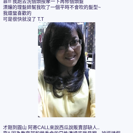
靠!!! 我跑去洗個頭按摩一下再修個頭髮
漂孃的理髮師幫我吹了一個平時不會吹的髮型~
我還蠻喜歡的
可是很快就沒了 T.T
才剛到圓山 阿寄CALL來說西瓜說販賣部缺人..