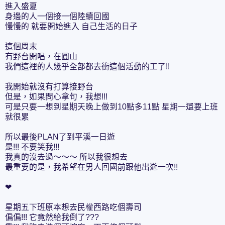
進入盛夏
身邊的人一個接一個陸續回國
慢慢的 就要開始進入 自己生活的日子
這個周末
有野台開唱，在圓山
我們這裡的人幾乎全部都去衝這個活動的工了!!
我開始就沒有打算接野台
但是，如果問心拿句，我想!!!
可是只要一想到星期天晚上做到10點多11點 星期一還要上班
就很累
所以最後PLAN了到平溪一日遊
是!!! 不要笑我!!!
我真的沒去過～～～ 所以我很想去
最重要的是，我希望在男人回國前跟他出遊一次!!
❤
星期五下班原本想去民權西路吃個壽司
偏偏!!! 它竟然給我倒了???