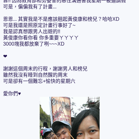
靠!! 因為教育部和勞委會的惡性溝通害我星期一被逼請假
可是，偏偏我有了計畫...
恩恩... 其實我是不是應該翹起黃俊康和榜兒？哈哈XD
可是我還是照原定計畫行事好了~
我是認真想跟男人出遊的!!
黃俊康你看你看 你多重要ㄚㄚㄚㄚ
3000塊我都放棄了咧~~~XD
❤
謝謝這個周末的行程，謝謝男人和榜兒
雖然我沒有睡到自然醒的周末
可是卻有一個難忘+愉快的星期六
愛你們♥