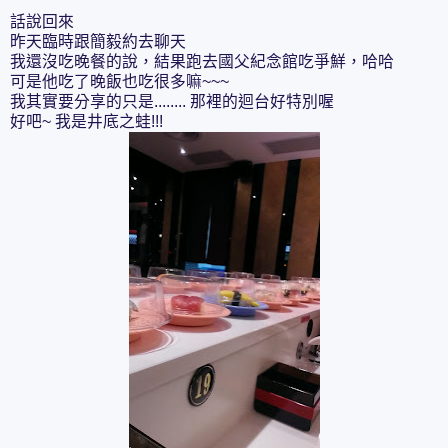
話說回來
昨天臨時跟簡毅約去聊天
我還沒吃晚餐的說，結果跑去國父紀念館吃爭鮮，哈哈
可是他吃了晚飯也吃很多嘛~~~
我其實要分享的只是........ 那裡的迴台好特別喔
好吧~ 我是井底之蛙!!!