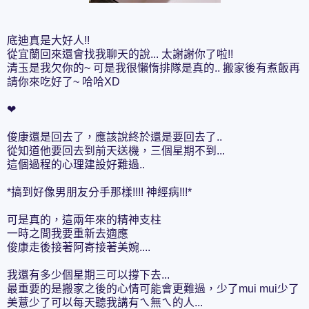
底迪真是大好人!!
從宜蘭回來還會找我聊天的說... 太謝謝你了啦!!
清玉是我欠你的~ 可是我很懶惰排隊是真的.. 搬家後有煮飯再
請你來吃好了~ 哈哈XD
❤
俊康還是回去了，應該說終於還是要回去了..
從知道他要回去到前天送機，三個星期不到...
這個過程的心理建設好難過..
*搞到好像男朋友分手那樣!!!! 神經病!!!*
可是真的，這兩年來的精神支柱
一時之間我要重新去適應
俊康走後接著阿寄接著美婉....
我還有多少個星期三可以撐下去...
最重要的是搬家之後的心情可能會更難過，少了mui mui少了
美薏少了可以每天聽我講有ㄟ無ㄟ的人...