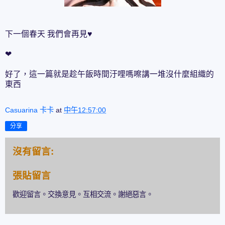
下一個春天 我們會再見♥
❤
好了，這一篇就是趁午飯時間汙哩嗎嚓講一堆沒什麼組織的
東西
Casuarina 卡卡
at
中午12:57:00
分享
沒有留言:
張貼留言
歡迎留言。交換意見。互相交流。謝絕惡言。