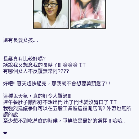
還有長髮女孩....
長髮真有比較好嗎?
話說我又想念我的長髮了!!! 嗚嗚嗚 T.T
有哪個女人不反覆無常阿????
好吧!! 夏天趕快過完，那我就不會想要剪頭髮了!!!
這種鬼天氣，真的好令人難過!!!
連午餐肚子餓都好不想出門 出了門也變沒胃口了 T.T
我強烈建議爭鮮可以在五股工業區這裡開店嗎? 外帶也無所
謂的說...
至少想不到吃甚麼的時候，爭鮮總是最好的選擇!!! 哈哈..
❤