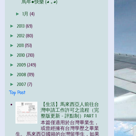
馬年●快樂 (◕ ｡◕)
►
1月
(4)
►
2013
(69)
►
2012
(80)
►
2011
(151)
►
2010
(210)
►
2009
(249)
►
2008
(119)
►
2007
(7)
Top Post
【生活】馬來西亞人前往台
灣申請工作許可之流程（完
整版更新 - 評點制）PART 1
本篇僅適用於台灣畢業生，
或曾經擁有台灣學歷之畢業
生。 馬來西亞國籍的台灣留學生，如果