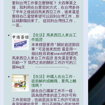
要到台灣工作要怎麼辦呢？ 大四畢業之
後，我利用在台實習的方式，在台灣多待
了半年之後就回馬來西亞工作，後來還是
覺得自己還蠻希望可以回到台灣工作，所
以就辭職回來了。 從回到台灣找工作，
一直...
【生活】馬來西亞人來台工
作簽證
本來標題要用 " 關於簽證那回
事 " 可是後來想想 還是用一
個比較容易被search的標題吧
馬來西亞人來台工作簽證 首先還是要先
回顧一下 我們之前的關於工作許可的三
篇blog文 -------------------...
【生活】外國人在台工作 -
提前解約或離職，要馬上離
境嗎？
跟在自己國家工作不一樣，
因為我們拿的是工作許可和
工作居留證，也就是說沒有工作許可就沒
有居留權的意思，所以不能隨心所欲地想