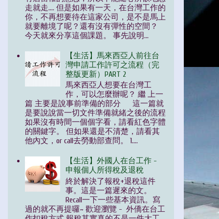
走就走.... 但是如果有一天，在台灣工作的
你，不再想要待在這家公司，是不是馬上
就要離境了呢？還有沒有彈性的空間？
今天就來分享這個課題。 事先說明...
【生活】馬來西亞人前往台
灣申請工作許可之流程（完
整版更新）PART 2
馬來西亞人想要在台灣工
作，可以怎麼辦呢？ 繼 上一
篇 主要是說事前準備的部分 這一篇就
是要說說當一切文件準備就緒之後的流程
如果沒有時間一個個字看，請看紅色字體
的關鍵字。 但如果還是不清楚，請看其
他內文，or call去勞動部查問。 1....
【生活】外國人在台工作 -
申報個人所得稅及退稅
終於解決了報稅+退稅這件
事。這是一篇遲來的文。
Recall一下一些基本資訊。寫
過的就不再提囉~ 歡迎瀏覽 - 外僑在台工
作扣稅方式 報稅其實真的不是一件大工