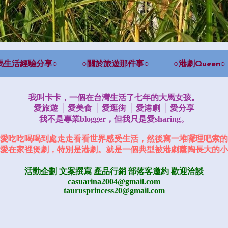
馬生活經驗分享○
○關於旅遊那件事○
○港劇Queen○
我叫卡卡，一個在台灣生活了七年的大馬女孩。
愛旅遊 │ 愛美食 │ 愛逛街 │ 愛港劇 │ 愛分享
我不是專業blogger，但我只是愛sharing。
愛吃吃喝喝到處走走看看世界感受生活，然後寫一堆囉理吧索的
愛在家裡煲劇，特別是港劇。就是一個典型被港劇薰陶長大的小
活動企劃 文案撰寫 產品行銷
部落客邀約
歡迎洽談
casuarina2004@gmail.com
taurusprincess20@gmail.com