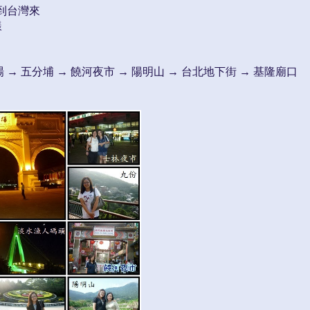
到台灣來
樣
場 → 五分埔 → 饒河夜市 → 陽明山 → 台北地下街 → 基隆廟口