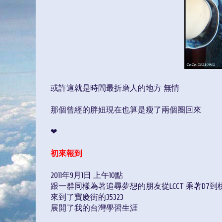
或許這就是時間最折磨人的地方 無情
那個曾經的胖妞現在也算是瘦了兩個圈回來
❤
初來報到
2011年9月1日 上午10點
跟一群同樣為著追尋夢想的朋友從LCCT 乘著D7
來到了寶慶街的35323
展開了我的台灣學習生涯