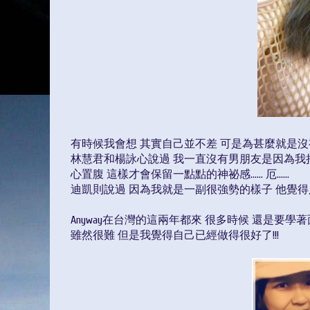
有時候我會想 其實自己並不差 可是為甚麼就是
林慧君和楊詠心說過 我一直沒有男朋友是因為我
心置腹 這樣才會保留一點點的神祕感...... 厄......
迪凱則說過 因為我就是一副很強勢的樣子 他覺
Anyway在台灣的這兩年都來 很多時候 還是要學
雖然很難 但是我覺得自己已經做得很好了!!!