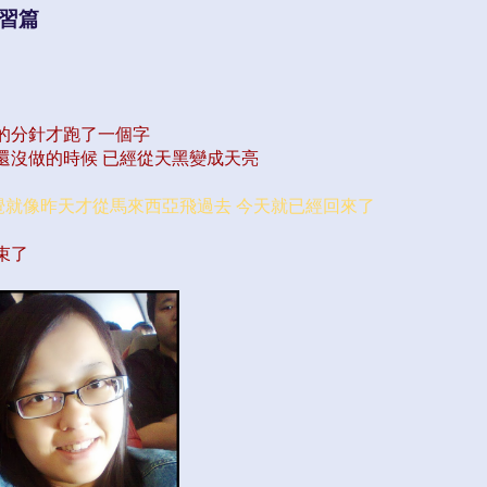
學習篇
的分針才跑了一個字
還沒做的時候 已經從天黑變成天亮
感覺就像昨天才從馬來西亞飛過去 今天就已經回來了
束了