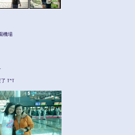
園機場
.
 T^T