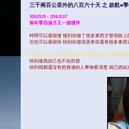
三千兩百公里外的八百六十天 之 啟航●
2011.09.01 - 2014.01.07
兩年零四個月又一個禮拜
時間可以過很慢 慢到你做了很多東西才發現錶上
但也可以過很快 快到你發現原來你還有很多東西
這860天是一段很寶貴的回憶 過得也好快 快到
快到連我自己也不知所措
快到我都還沒有把身邊的人事物看清楚 就已經結