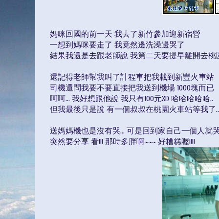
媽咪回國的前一天 我去了新竹參加迎新宿營
一想到媽咪要走了 我竟然邊洗澡邊哭了
結果我還是去跟老師說 我第二天要提早離開去桃
還記得老師幫我叫了計程車把我載到新豐火車站
司機還問我要不要直接把我送到機場 1000塊而已
呵呵... 我好想跟他說 我只有100元XD 哈哈哈哈哈..
但我最後只是說 有一個叔叔在桃園火車站等我了..
送媽媽機也是沒有哭... 可是回到家自己一個人就哭了
突然要分享 看!!! 那時多胖啊~~~ 好糟糕喔!!!!