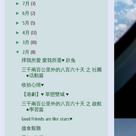
►
7月
(3)
►
6月
(2)
►
5月
(5)
►
4月
(12)
►
3月
(10)
▼
2月
(8)
擇我所愛 愛我所選♥ 趴兔
三千兩百公里外的八百六十天 之 社團
●活動篇
收拾心情♥
【港劇】♥ 單戀雙城 ♥
三千兩百公里外的八百六十天 之 啟航
●學習篇
Good Friends are like stars♥
搵食艱難