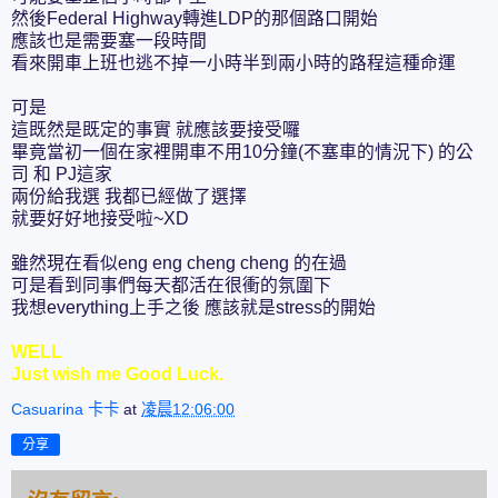
然後Federal Highway轉進LDP的那個路口開始
應該也是需要塞一段時間
看來開車上班也逃不掉一小時半到兩小時的路程這種命運
可是
這既然是既定的事實 就應該要接受囉
畢竟當初一個在家裡開車不用10分鐘(不塞車的情況下) 的公
司 和 PJ這家
兩份給我選 我都已經做了選擇
就要好好地接受啦~XD
雖然現在看似eng eng cheng cheng 的在過
可是看到同事們每天都活在很衝的氛圍下
我想everything上手之後 應該就是stress的開始
WELL
Just wish me Good Luck.
Casuarina 卡卡
at
凌晨12:06:00
分享