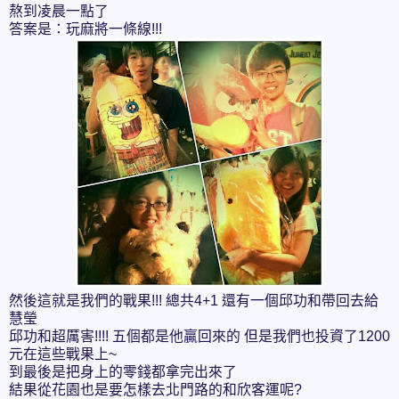
熬到凌晨一點了
答案是：玩麻將一條線!!!
然後這就是我們的戰果!!! 總共4+1 還有一個邱功和帶回去給
慧瑩
邱功和超厲害!!!! 五個都是他贏回來的 但是我們也投資了1200
元在這些戰果上~
到最後是把身上的零錢都拿完出來了
結果從花園也是要怎樣去北門路的和欣客運呢?