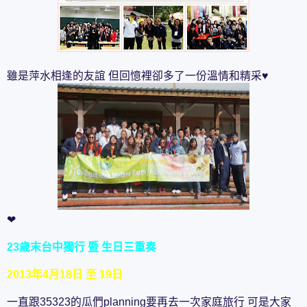
雖是萍水相逢的友誼 但回憶裡卻多了一份溫情和精采♥
❤
23歲末台中獨行 暨 生日三重奏
2013年4月18日 至 19日
一直跟35323的瓜們planning要再去一次家庭旅行 可是大家