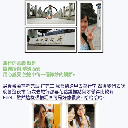
旅行的意義 就是
隨興所與 隨遇而安
用心感受 旅途中每一個微妙的細節
♥
最後番薯萍考完試 打完工 我會到逢甲去拿行李 然後我們去吃
晚餐逛夜市 每次去旅行都要花點錢掃點貨才覺得比較有
Feel... 雖然這樣很糟糕!!! 可是好像很爽~ 哈哈哈哈~