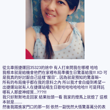
從北車搭捷運回35323的途中 有人打來問我在哪裡 哈哈
我根本就是給機會他們在家裡布局準備生日驚喜給我!!! XD 可
是我真的好討厭自己這樣"醒目".. 因為就是預知的驚喜嘛~
所有的布局幾乎都在我的意料之內 所以我才會白癡到希望一
出捷運站就有人在捷運站唱生日歌哈哈哈哈哈哈!!! 可是拜託
哪有人那麼神經質...???!!!
我只好默默地走回家 結果抬頭一看 我家的燈馬上就熄了 這根
本就是........
然後我踏進家門口的那一刻 依然一副恍然大悟驚喜萬分的表