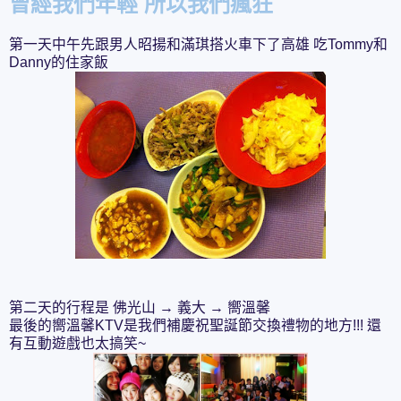
曾經我們年輕 所以我們瘋狂
第一天中午先跟男人昭揚和滿琪搭火車下了高雄 吃Tommy和
Danny的住家飯
第二天的行程是 佛光山 → 義大 → 嚮溫馨
最後的嚮溫馨KTV是我們補慶祝聖誕節交換禮物的地方!!! 還
有互動遊戲也太搞笑~