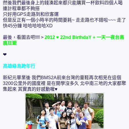
然後我們最後身上的錢湊起來都只能購買一杯飲料四個人喝
連計程車都不夠搭
只好用GPS走路到和欣客運
但是反正有一個小時半的時間要耗~ 走走路也不錯啦~~~ 走了
快45分鐘 哈哈哈哈哈XD
最後，看圖去吧!!!! >
2012 ♥ 22nd BirthdaY + 一天一夜台南
瘋狂遊
❤
高雄綠島跨年行
新紀元畢業後 我們BMS2A前來台灣的童鞋再次相見在這個
3200公里外的國度裡 是在開學沒多久 北中南三地的大家都聚
集起來 其實真的好感動喔♥