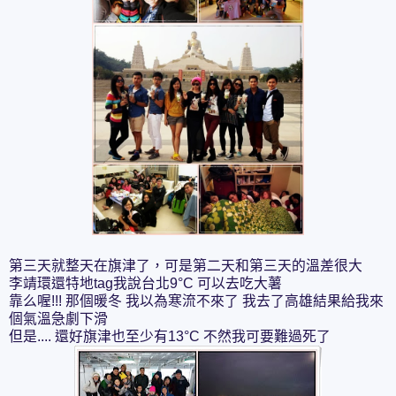
第三天就整天在旗津了，可是第二天和第三天的溫差很大
李靖環還特地tag我說台北9°C 可以去吃大薯
靠么喔!!! 那個暖冬 我以為寒流不來了 我去了高雄結果給我來
個氣溫急劇下滑
但是.... 還好旗津也至少有13°C 不然我可要難過死了