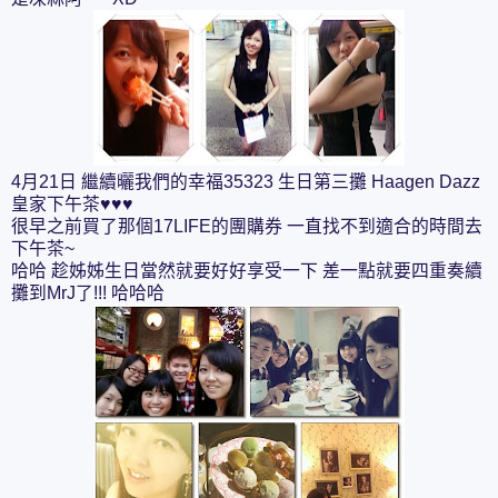
4月21日 繼續曬我們的幸福35323 生日第三攤 Haagen Dazz
皇家下午茶♥♥♥
很早之前買了那個17LIFE的團購券 一直找不到適合的時間去
下午茶~
哈哈 趁姊姊生日當然就要好好享受一下 差一點就要四重奏續
攤到MrJ了!!! 哈哈哈