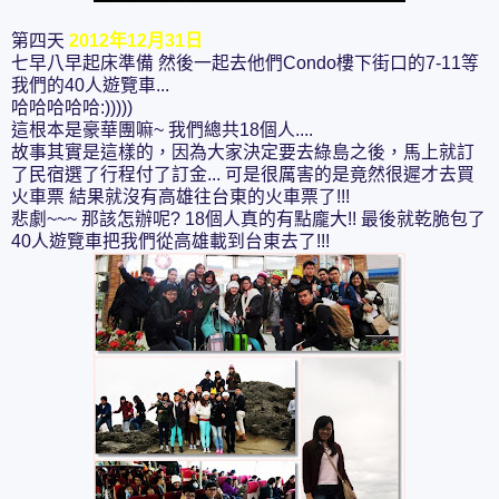
第四天
2012年12月31日
七早八早起床準備 然後一起去他們Condo樓下街口的7-11等
我們的40人遊覽車...
哈哈哈哈哈:)))))
這根本是豪華團嘛~ 我們總共18個人....
故事其實是這樣的，因為大家決定要去綠島之後，馬上就訂
了民宿選了行程付了訂金... 可是很厲害的是竟然很遲才去買
火車票 結果就沒有高雄往台東的火車票了!!!
悲劇~~~ 那該怎辦呢? 18個人真的有點龐大!! 最後就乾脆包了
40人遊覽車把我們從高雄載到台東去了!!!