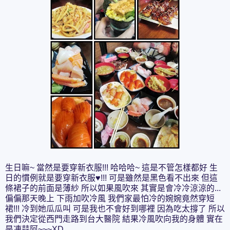
生日嘛~ 當然是要穿新衣服!!! 哈哈哈~ 這是不管怎樣都好 生
日的慣例就是要穿新衣服♥!!! 可是雖然是黑色看不出來 但這
條裙子的前面是薄紗 所以如果風吹來 其實是會冷冷涼涼的...
偏偏那天晚上 下雨加吹冷風 我們家最怕冷的婉婉竟然穿短
裙!!! 冷到她瓜瓜叫 可是我也不會好到哪裡 因為吃太撐了 所以
我們決定從西門走路到台大醫院 結果冷風吹向我的身體 實在
是凍蒜阿~~~XD