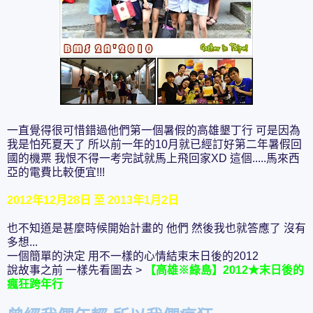
一直覺得很可惜錯過他們第一個暑假的高雄墾丁行 可是因為
我是怕死夏天了 所以前一年的10月就已經訂好第二年暑假回
國的機票 我恨不得一考完試就馬上飛回家XD 這個.....馬來西
亞的電費比較便宜!!!
2012年12月28日 至 2013年1月2日
也不知道是甚麼時候開始計畫的 他們 然後我也就答應了 沒有
多想...
一個簡單的決定 用不一樣的心情結束末日後的2012
說故事之前 一樣先看圖去 >
【高雄※綠島】2012★末日後的
瘋狂跨年行