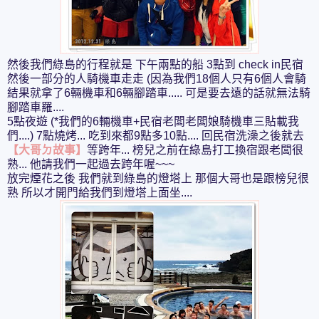
然後我們綠島的行程就是 下午兩點的船 3點到 check in民宿
然後一部分的人騎機車走走 (因為我們18個人只有6個人會騎
結果就拿了6輛機車和6輛腳踏車..... 可是要去遠的話就無法騎
腳踏車羅....
5點夜遊 (*我們的6輛機車+民宿老闆老闆娘騎機車三貼載我
們....) 7點燒烤... 吃到來都9點多10點.... 回民宿洗澡之後就去
【大哥ㄉ故事】
等跨年... 榜兒之前在綠島打工換宿跟老闆很
熟... 他請我們一起過去跨年喔~~~
放完煙花之後 我們就到綠島的燈塔上 那個大哥也是跟榜兒很
熟 所以才開門給我們到燈塔上面坐....