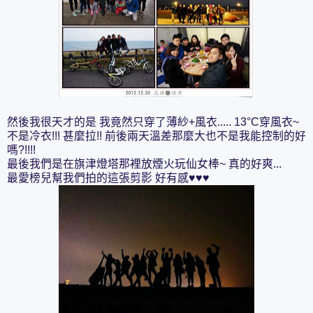
然後我很天才的是 我竟然只穿了薄紗+風衣..... 13°C穿風衣~
不是冷衣!!! 甚麼拉!! 前後兩天溫差那麼大也不是我能控制的好
嗎?!!!!
最後我們是在旗津燈塔那裡放煙火玩仙女棒~ 真的好爽...
最愛榜兒幫我們拍的這張剪影 好有感♥♥♥