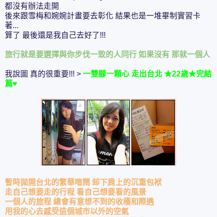
都沒有辦法走開
後來跟雪梅和婉婉計畫要去彰化 結果也是一堆畢制實習卡
著...
算了 最後還是我自己去好了!!!
旅行就是要選擇與你步伐一致的人同行 如果沒有 那就一個人
我說圖 真的很重要!!! >
一雙腳一顆心 走出台北 ★22歲★完結
篇♥
暫時拋開台北的繁華喧鬧 卸下肩上的沉重包袱
走自己想要走的行程 看自己想要看的風景
一個人的旅程 總會有意想不到的收穫和際遇
用我的心去感受這個城市以外的空氣