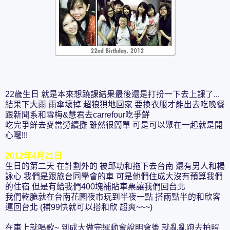
22歲生日 就是本來想蹺課結果最後還是打扮一下去上課了...
結果下大雨 雨傘壞掉 超狼狽地回家 要換衣服才能出去吃晚餐
跟新聞系和雪梅&慧君去carrefour吃爭鮮
吃完爭鮮去麥當勞續攤 雖然很簡單 可是可以聚在一起就是開
心囉!!!
2012年4月21日
生日的第二天 在計劃外的 被邱功和拖下去台南 還有男人和楊
詠心 我們是跟旅台同學會的車 可是他們住成大沒有預算我們
的住宿 但是有給我們400塊補貼車票讓我們回台北
我們乾脆就在台南花園夜市玩到半夜一點 搭兩點半的和欣客
運回台北 (補99快就可以搭和欣 超爽~~~)
在車上就唱歌~ 到成大做完運動會說明會後 就亂亂跑去拍照