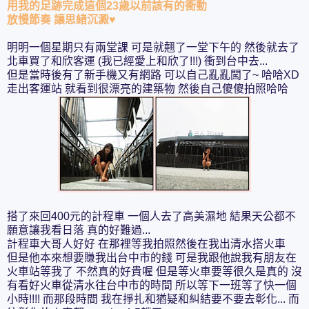
用我的足跡完成這個23歲以前該有的衝動
放慢節奏 讓思緒沉
澱
♥
明明一個星期只有兩堂課 可是就翹了一堂下午的 然後就去了
北車買了和欣客運 (我已經愛上和欣了!!!) 衝到台中去...
但是當時後有了新手機又有網路 可以自己亂亂闖了~ 哈哈XD
走出客運站 就看到很漂亮的建築物 然後自己傻傻拍照哈哈
搭了來回400元的計程車 一個人去了高美濕地 結果天公都不
願意讓我看日落 真的好難過...
計程車大哥人好好 在那裡等我拍照然後在我出清水搭火車
但是他本來想要賺我出台中市的錢 可是我跟他說我有朋友在
火車站等我了 不然真的好貴喔 但是等火車要等很久是真的 沒
有看好火車從清水往台中市的時間 所以等下一班等了快一個
小時!!!! 而那段時間 我在掙扎和猶疑和糾結要不要去彰化... 而