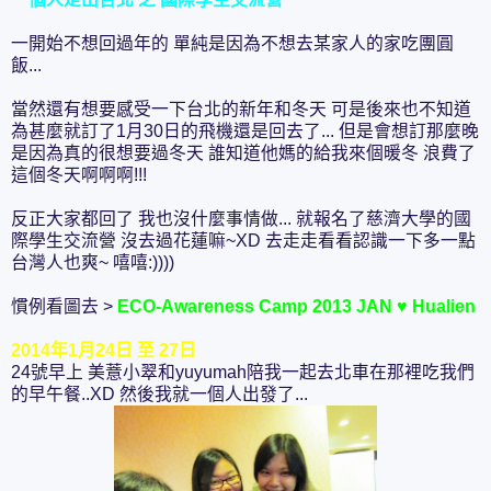
一開始不想回過年的 單純是因為不想去某家人的家吃團圓
飯...
當然還有想要感受一下台北的新年和冬天 可是後來也不知道
為甚麼就訂了1月30日的飛機還是回去了... 但是會想訂那麼晚
是因為真的很想要過冬天 誰知道他媽的給我來個暖冬 浪費了
這個冬天啊啊啊!!!
反正大家都回了 我也沒什麼事情做... 就報名了慈濟大學的國
際學生交流營 沒去過花蓮嘛~XD 去走走看看認識一下多一點
台灣人也爽~ 嘻嘻:))))
慣例看圖去 >
ECO-Awareness Camp 2013 JAN ♥ Hualien
2014年1月24日 至 27日
24號早上 美薏小翠和yuyumah陪我一起去北車在那裡吃我們
的早午餐..XD 然後我就一個人出發了...