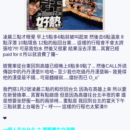
凌晨三點才睡覺 早上5點多6點就被叫起來 然後去6點溫泉 8
點浮潛 10點環島 12點的船回台東.... 這樣的行程會不會太誇
張哈?!!! 可是我怕水 然後又很累 結果沒去浮潛... 其實已經
paid for it 所以就浪費了羅~
遊覽車從台東回到高雄已經晚上8點多9點了... 然後CALL外送
傳說中的丹丹漢堡!!! 哈哈~ 至少我也吃過丹丹漢堡嘛~ 我覺得
他的漢堡是不錯... 可是麵線就.....還好而已 O_o"
我們搭1月2號凌晨三點的和欣回台北 因為在高雄上來 所以要
在新營換車... 其實有點麻煩 但是因為高雄往台北半夜的車 還
是想要坐舒服一點的兩排椅... 重點是 我回到台北的當天下午
三點就要上台報告了~ 呼~~~ 這樣的行程也太緊湊!!!
❤
一個人走出台北 之 國際學生交流營