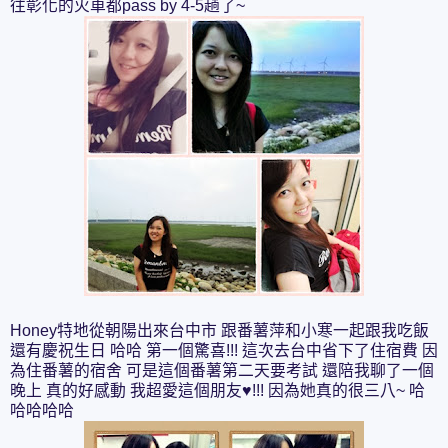
往彰化的火車都pass by 4-5趟了~
Honey特地從朝陽出來台中市 跟番薯萍和小寒一起跟我吃飯
還有慶祝生日 哈哈 第一個驚喜!!! 這次去台中省下了住宿費 因
為住番薯的宿舍 可是這個番薯第二天要考試 還陪我聊了一個
晚上 真的好感動 我超愛這個朋友♥!!! 因為她真的很三八~ 哈
哈哈哈哈