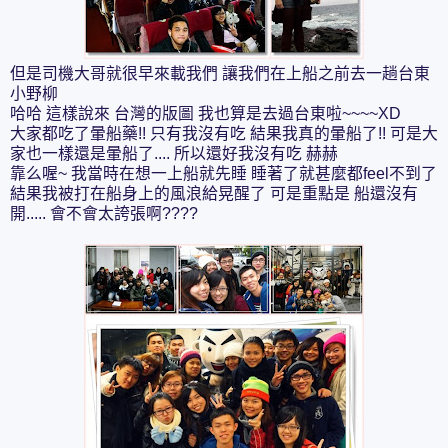
但是司機大哥就很早來載我們 讓我們在上船之前去一趟台東
小野柳
哈哈 這樣說來 台灣的版圖 我也算是去過台東啦~~~~XD
大家都吃了暈船藥!! 只有我沒有吃 結果我真的暈船了!! 可是大
家也一樣還是暈船了.... 所以還好我沒有吃 赫赫
靠么喔~ 我當時在想一上船就先睡 睡著了就甚麼都feel不到了
結果我被打在船身上的風浪給晃醒了 可是重點是 船還沒有
開..... 會不會太誇張啊????