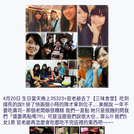
4月20日 生日當天晚上35323+官老爺去了【三味食堂】吃到
撐死的說!! 排了快兩個小時的隊才拿到位子.... 美婉說 一年不
要吃壽司~ 那個老闆娘很糟糕 我們一直點 她只是很跩的問我
們「還要再點嗎?!!!」可是沒跟我們說很大份... 靠么!!! 我們5
女1男 官老爺再怎麼會吃都吃不完這裡的東西吧~~~~