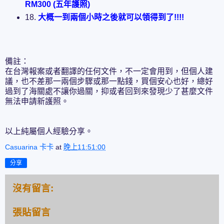
RM300 (五年護照)
18.
大概一到兩個小時之後就可以領得到了!!!!
備註：
在台灣報案或者翻譯的任何文件，不一定會用到，但個人建
議，也不差那一兩個步驟或那一點錢，買個安心也好，總好
過到了海關處不讓你過關，抑或者回到來發現少了甚麼文件
無法申請新護照。
以上純屬個人經驗分享。
Casuarina 卡卡
at
晚上11:51:00
分享
沒有留言:
張貼留言