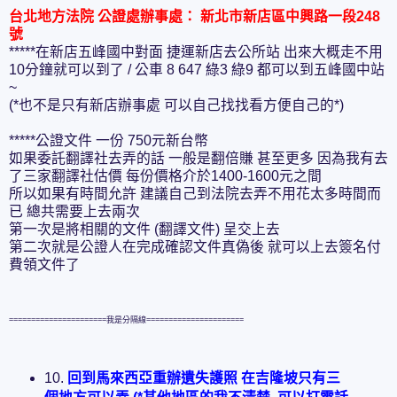
台北地方法院 公證處辦事處： 新北市新店區中興路一段248
號
*****在新店五峰國中對面 捷運新店去公所站 出來大概走不用
10分鐘就可以到了 / 公車 8 647 綠3 綠9 都可以到五峰國中站
~
(*也不是只有新店辦事處 可以自己找找看方便自己的*)
*****公證文件 一份 750元新台幣
如果委託翻譯社去弄的話 一般是翻倍賺 甚至更多 因為我有去
了三家翻譯社估價 每份價格介於1400-1600元之間
所以如果有時間允許 建議自己到法院去弄不用花太多時間而
已 總共需要上去兩次
第一次是將相關的文件 (翻譯文件) 呈交上去
第二次就是公證人在完成確認文件真偽後 就可以上去簽名付
費領文件了
======================我是分隔線======================
10.
回到馬來西亞重辦遺失護照 在吉隆坡只有三