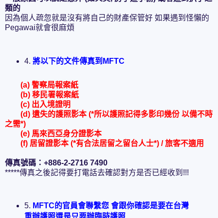
類的
因為個人疏忽就是沒有將自己的財產保管好 如果遇到怪懶的
Pegawai就會很麻煩
4.
將以下的文件傳真到MFTC
(a) 警察局報案紙
(b) 移民署報案紙
(c) 出入境證明
(d) 遺失的護照影本 (*所以護照記得多影印幾份 以備不時
之需*)
(e) 馬來西亞身分證影本
(f) 居留證影本 (*有合法居留之留台人士*) / 旅客不適用
傳真號碼：+886-2-2716 7490
*****傳真之後記得要打電話去確認對方是否已經收到!!!
5.
MFTC的官員會聯繫您 會跟你確認是要在台灣
重辦護照還是只要辦臨時護照