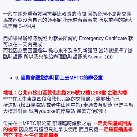
一般在國外重辦護照需要比較長的時間 因為台灣不是邦交國
馬來西亞沒有自己的領事館 指示駐台辦事處 所以重辦的話大
概需時 3-4個月
而如果是辦臨時護照 也就是所謂的 Emergency Certificate 就
可以在一天內完成
而我因為要回國過年 擔心來不及拿到新護照 當時就選擇了辦
臨時護照 所以我只能給辦理臨時護照的Advise :)))))
6.
官員會跟您約時間上去MFTC的辦公室
地址：台北市松山區敦化北路205號12樓1208室 金融大樓
*****在民生東路四段和敦化北路的交接最旁邊那棟而已
捷運站 (松山機場站 或者中山國中站) 走過去有點遠 但是金融
大樓斜對面 就有youbike的停靠站 還蠻方便的!!!!
但是在上MFTC辦公室 辦理臨時護照之前
一定要先購買回馬
的機票
因為臨時護照只能單次使用 而且飛機
一定是直飛馬來
西亞 不能在任何國家轉機