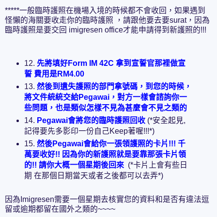
*****一般臨時護照在機場入境的時候都不會收回，如果遇到
怪懶的海關要收走你的臨時護照 ，請跟他要去要surat，因為
臨時護照是要交回 imigresen office才能申請得到新護照的!!!
12.
先將填好Form IM 42C 拿到宣誓官那裡做宣
誓 費用是RM4.00
13.
然後到遺失護照的部門拿號碼，到您的時候，
將文件統統交給Pegawai，對方一樣會諮詢你一
些問題，也是類似怎樣不見為甚麼會不見之類的
14.
Pegawai會將您的臨時護照回收
(*安全起見,
記得要先多影印一份自己Keep著喔!!!*)
15.
然後Pegawai會給你一張領護照的卡片!!! 千
萬要收好!! 因為你的新護照就是要靠那張卡片領
的!! 請你大概一個星期後回來
(*卡片上會有些日
期 在那個日期當天或者之後都可以去弄*)
因為Imigresen需要一個星期去核實您的資料和是否有違法逗
留或逾期都留在國外之類的~~~~