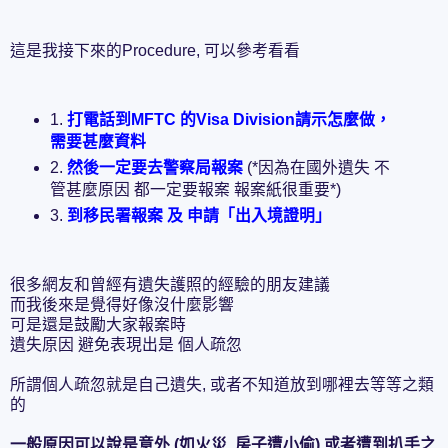
這是我接下來的Procedure, 可以參考看看
1.
打電話到MFTC 的Visa Division請示怎麼做，
需要甚麼資料
2.
然後一定要去警察局報案
(*因為在國外遺失 不
管甚麼原因 都一定要報案 報案紙很重要*)
3.
到移民署報案 及 申請「出入境證明」
很多網友和曾經有遺失護照的經驗的朋友建議
而我後來是覺得好像沒什麼影響
可是還是鼓勵大家報案時
遺失原因 避免表現出是 個人疏忽
所謂個人疏忽就是自己遺失, 或者不知道放到哪裡去等等之類
的
一般原因可以說是意外 (如火災, 房子遭小偷) 或者遭到扒手之