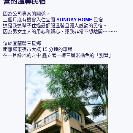
營的溫馨民宿
因為公司專案的關係，
上個月底有機會入住宜蘭
SUNDAY HOME
民宿
這是我這輩子住過最舒服溫馨且讓人感動的民宿。
因為男女主人的用心和細心，讓我非常不想離開～～～
位於宜蘭縣三星鄉
距離羅東夜市大概 15 分鐘的車程
在一片綠地的之中 矗立著一棟三層米橘色的「別墅」