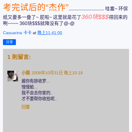
考完试后的“杰作”
.............................. 哇塞~ 环保
360块$$$
纸又要多一叠了~ 屁啦~ 这里就是花了
得回来的
咧~~~~ 360块$$$就降没有了@-@
Casuarina 卡卡
at
晚上11:41:00
分享
1 則留言:
小雨
2008年10月31日 晚上10:18
酱你有排收罗...
慢慢蛤...
我不会去你家的..
才不要帮你收拾呢..
回覆