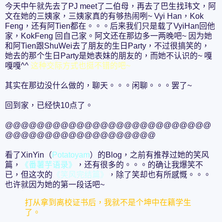
今天中午就先去了PJ meet了二伯母，再去了巴生找玮文，阿
文在她的三姨家，三姨家真的有够热闹咧~ Vyi Han，Kok
Feng，还有阿Tien都在。。。后来我们只是载了VyiHan回他
家，KokFeng 回自己家。阿文还在那边多一两晚吧~ 因为她
和阿Tien跟ShuWei去了朋友的生日Party，不过很搞笑的，
她去的那个生日Party是她表妹的朋友的，而她不认识的~ 嘎
嘎嘎^^
这种交际方式也挺不错的吧~
其实在那边没什么做的，聊天。。。闲聊。。。罢了~
回到家，已经快10点了。
@@@@@@@@@@@@@@@@@@@@@@@@@@
@@@@@@@@@@@@@@@@@@@
看了XinYin（
Potatoyam
）的Blog，之前有推荐过她的笑风
篇，
《番薯芋语录》
，还有很多的。。。的确让我爆笑不
已，但这次的
《笑风完结篇》
，除了笑却也有所感慨。。。
也许就因为她的第一段话吧~
打从拿到离校证书后，我就不是个坤中在籍学生
了。