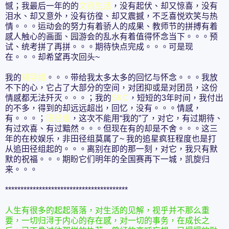
憾；我最后一年的的
文商生活
，没有起伏、却又惊喜，没有
泪水、却又意外，没有彷徨、却又震撼，不乏喜悦欢笑与热
情。。。运动会的努力有着骄人的成果、教师节的拼搏有着
感人触心的画面、园游会的乱水有着值得怀念当下。。。预
试、统考拼了再拼。。。期待快点完成。。。可是现
在。。。却希望再次回头~
我的
辅导组
。。。带给我太多太多的回忆与怀念。。。我放
不下的心，它占了大部分的空间，对团抑或是对团员，这份
情感都无法歼灭。。。；我的
SKC
，短短的3年时间，我付出
的不多，得到的却远远超出，回忆，没有。。。情感，
有。。。；
田径组
，这次不能用“我的”了，对它，有过期待、
有过欢喜、有过黯然。。。但现在有的却是不舍。。。这三
年的在校娱乐，非田径组莫属了~ 我的追星疯狂程度也是打
从追田径组起的。。。离别在即的那一刻，对它，我只有默
默的祝福。。。期盼它们明年的全国赛再下一城，凯旋归
来。。。
****************************************
人生有很多的起起落落，对生活的见解，视乎并不那么重
要，一切归浔于内心的存在感，对一切的事务，在成长之