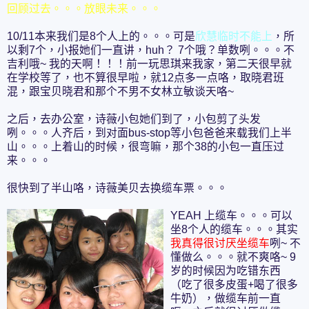
回顾过去。。。放眼未来。。。
10/11本来我们是8个人上的。。。可是
欣慧临时不能上
，所
以剩7个，小报她们一直讲，huh？ 7个哦？单数咧。。。不
吉利哦~ 我的天啊！！！前一玩思琪来我家，第二天很早就
在学校等了，也不算很早啦，就12点多一点咯，取晓君班
混，跟宝贝晓君和那个不男不女林立敏谈天咯~
之后，去办公室，诗薇小包她们到了，小包剪了头发
咧。。。人齐后，到对面bus-stop等小包爸爸来载我们上半
山。。。上着山的时候，很弯嘛，那个38的小包一直压过
来。。。
很快到了半山咯，诗薇美贝去换缆车票。。。
YEAH 上缆车。。。可以
坐8个人的缆车。。。其实
我真得很讨厌坐缆车
咧~ 不
懂做么。。。就不爽咯~ 9
岁的时候因为吃错东西
（吃了很多皮蛋+喝了很多
牛奶），做缆车前一直