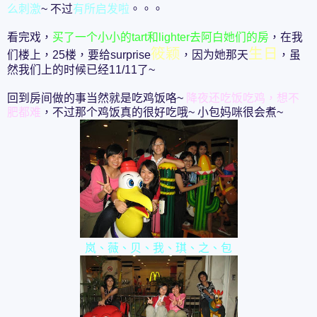
么刺激
~ 不过
有所启发啦
。。。
看完戏，
买了一个小小的tart和lighter去阿白她们的房
，在我
筱颖
生日
们楼上，25楼，要给surprise
，因为她那天
，虽
然我们上的时候已经11/11了~
回到房间做的事当然就是吃鸡饭咯~
降夜还吃饭吃鸡，想不
肥都难
，不过那个鸡饭真的很好吃哦~ 小包妈咪很会煮~
岚、薇、贝、我、琪、之、包