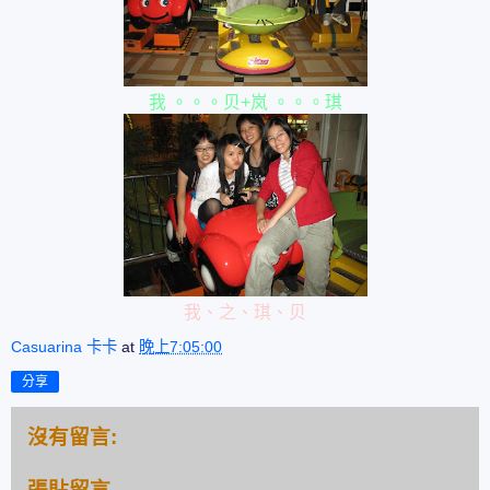
我 。。。贝+岚 。。。琪
我、之、琪、贝
Casuarina 卡卡
at
晚上7:05:00
分享
沒有留言:
張貼留言