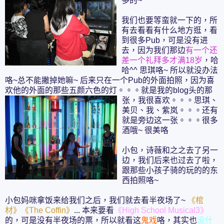
多的~
我们也要等蛮就一下的，所
有去看看有什么地方逛，看
到很多Pub，可是没有进
去，因为我们那边
有一个还
差一个礼拜多才满18岁
，哈
哈^^ 思琪咯~ 所以就没办法
咯~总不能撇掉她嘛~ 后来只在一个Pub的外面拍照，因为喜
欢他的外面的那些五颜六色的灯。。。就是我的blog头的那
张，我很喜欢。。。
思琪、
美贝、我、紫岚。。。还有
就是旁边这一张。。。很多
酒哦~ 很美咯
小包，诗薇和之之去了另一
边，我们后来也过去了啦，
跟那些小孩子骑的玩的的东
西拍照咯~
小包妈咪拿饭来给我们之后，我们就去看半夜场了~
《棺
材》《The Coffin》
... 本来要看
《High School Musical3》
的，可是没有半夜场的票，所以就看这
鬼戏
咯，其实也
没什