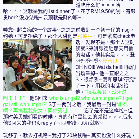
道吃什么好。。。哈
哈。。。这就是我的1st dinner 了，花了RM19.50的咧，有够
贵hor? 没办法啦~ 云顶就是降的嘛~
哇靠~ 超白痴的一个故事~ 之之之前收到一个初一仔的msg，
约她，可是拒绝了，那个人讲他是
张德胜
，可是紫岚check电
话，发现
不是，那个人这时
候就S来讲张德胜那天用他
的电话，他其实是。。。登
~登~登~登~
杨善良
！！！
OH NO!!! Wat da hell!!! 我们
当场晕掉~ 他一直跟之之
S，很烦咧~ 我和思琪“研究”
了一下，用我的电话S给
他，
“搞我条女，没死过
啊！！！”
，他S回来
“who is ur gal? who wan ur gal o? i got
gal still wan ur gal?”
S了一两封之后，我最后一封是
“想死
啊？再搞我我条女，同你死过！！！”
忘了是不是这样啦~ 但
那时美贝她们看的时候，真的有种黑社会的感觉。。。后来
他S回来的我也没reply了~ 浪费钱~ 见好就收~
玩够了，就去打机咯~ 我打了20块钱啦~ 其实也没什么好玩，