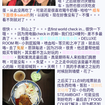
呕，之后就很讨厌做缆
车，当然也很讨厌吃皮
蛋，从此没再吃了，可是还是很喜欢喝牛奶哦~ 哈哈^^
缆车
下面很多sakai的
列，以前啦，现在好像没有了~ 不懂。。。
看不到就对了。。。
很快。。。到山上了。。。去first world check in... 很快一下
哦。。。因为用电脑check in 的嘛~ 我们住24楼列~ 差不多最
高了。。。哇靠。。。
那个房间真是有够小到
，DELUXE
ROOM 咧~ 小到屁股降，喷血啦~ 等贝和之冲了凉，就去玩
咯~ 去了
鬼屋
，思琪每进，因为25块，很贵，他还要帮他姐
姐买专辑列，其实都不怎么好玩的，
我觉得还是深圳的比较
刺激啦
，我和紫岚走最后面，真是期待有人来拍我们肩膀
咧，可是没有。。。失望。。。之之走中间应该是最不用担
心的嘛，可是却喊到。。。天啊！！！岚的手表被之之扯的
时候刮到墙壁，花了~
之后买了11点9的戏票就去
找东西吃咯，医肚，
饿到叽
里咕噜
了拉~ 小包药吃
STEAMBOAT，可是没找
到好吃的，最后去了FOOD
COURT解决，因为都不知