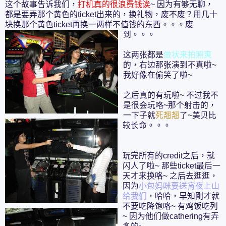
这个故事告诉我们，
打机真的很浪费钱诶
~ 因为有够无聊，
都是要弄那个黄色的ticket出来的，换礼物，废不废？用几十
块换那个黄色ticket再换一两样不值钱的东西。。。废
到。。。
这两张都是
做状来拍照爽
的，右边那张演到不真啦~
我好像在偷笑了啦~
之后真的有玩啦~ 不过我不
是很会玩咯~那个射击的，
一下子就
死翘翘
了~美贝比
较长命。。。
玩完所有的credit之后，就
闪人了啦~ 那些ticket最后一
天才来换咯~ 之后去逛逛，
因为
小包妈咪要送宵夜上山
给我们
，哈哈，早知刚才就
不要吃降饱咯~ 有鸡饭吃列
~ 因为他们做cathering有弄