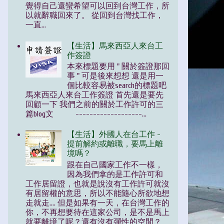
覺得自己還蠻希望可以回到台灣工作，所
以就辭職回來了。 從回到台灣找工作，
一直...
【生活】馬來西亞人來台工
作簽證
本來標題要用 " 關於簽證那回
事 " 可是後來想想 還是用一
個比較容易被search的標題吧
馬來西亞人來台工作簽證 首先還是要先
回顧一下 我們之前的關於工作許可的三
篇blog文 -------------------...
【生活】外國人在台工作 -
提前解約或離職，要馬上離
境嗎？
跟在自己國家工作不一樣，
因為我們拿的是工作許可和
工作居留證，也就是說沒有工作許可就沒
有居留權的意思，所以不能隨心所欲地想
走就走.... 但是如果有一天，在台灣工作的
你，不再想要待在這家公司，是不是馬上
就要離境了呢？還有沒有彈性的空間？