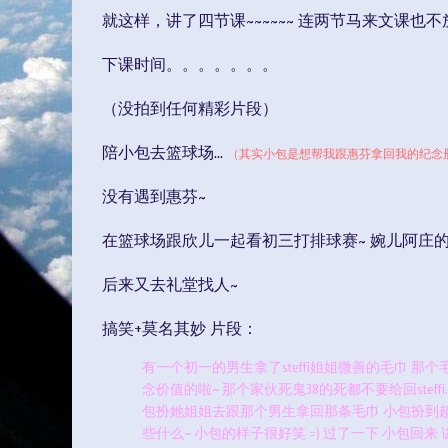
就这样，讲了四节课~~~~~~ 连两节马来文课也不
下课时间。。。。。。。
（没拍到任何精彩片段）
陪小包去篮球场...
（其实小包是想帮我跟惠芬拿回我的纪念册
没有遇到惠芬~
在篮球场跟欣儿一起看初三打排球赛~ 婉儿阿庄的
后来又去礼堂找人~
搞笑+莫名其妙 片段：
有一个初一的男生拿了steffi姐姐微善的毛巾 
念价值的啦~ 那个家伙死鬼38的死都不要给回steffi...
包扮她姐姐去跟那个男生拿回那条毛巾 小包扮到超好笑咯~ “oo
些什么~ 小包的样子很好笑 =) 过了一下 小包回来 