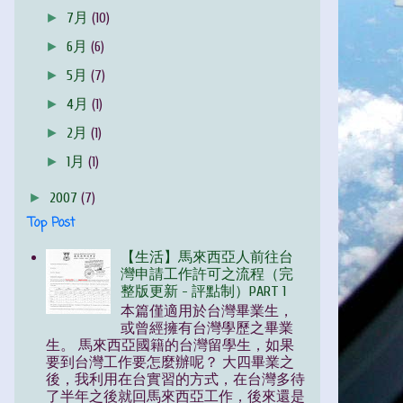
►
7月
(10)
►
6月
(6)
►
5月
(7)
►
4月
(1)
►
2月
(1)
►
1月
(1)
►
2007
(7)
Top Post
【生活】馬來西亞人前往台
灣申請工作許可之流程（完
整版更新 - 評點制）PART 1
本篇僅適用於台灣畢業生，
或曾經擁有台灣學歷之畢業
生。 馬來西亞國籍的台灣留學生，如果
要到台灣工作要怎麼辦呢？ 大四畢業之
後，我利用在台實習的方式，在台灣多待
了半年之後就回馬來西亞工作，後來還是