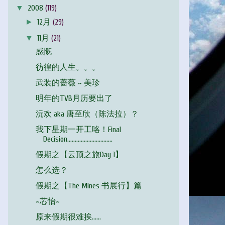
▼
2008
(119)
►
12月
(29)
▼
11月
(21)
感慨
彷徨的人生。。。
武装的蔷薇 ~ 美珍
明年的TVB月历要出了
沅欢 aka 唐至欣（陈法拉）？
我下星期一开工咯！Final
Decision..............................
假期之【云顶之旅Day 1】
怎么选？
假期之【The Mines 书展行】篇
~芯怡~
原来假期很难挨......