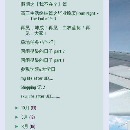
假期之【我不在？】篇
高三生活终结篇之毕业晚宴Prom Night -
-- The End of Sr3
再见，坤成！再见，白衣蓝裙！再
见，大家！
极地任务+毕业刊
闲闲显显的日子 part 2
闲闲显显的日子 part 1
参观学院&大学日
my life after UEC...
Shopping 记 2
skul life after UEC..........
►
10月
(13)
►
9月
(12)
►
8月
(18)