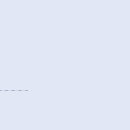
..........................