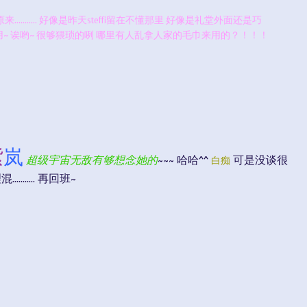
........... 好像是昨天steffi留在不懂那里 好像是礼堂外面还是巧
~ 诶哟~ 很够猥琐的咧 哪里有人乱拿人家的毛巾来用的？！！！
紫
岚
超级宇宙无敌有够想念她的
~~~ 哈哈^^
可是没谈很
白痴
....... 再回班~