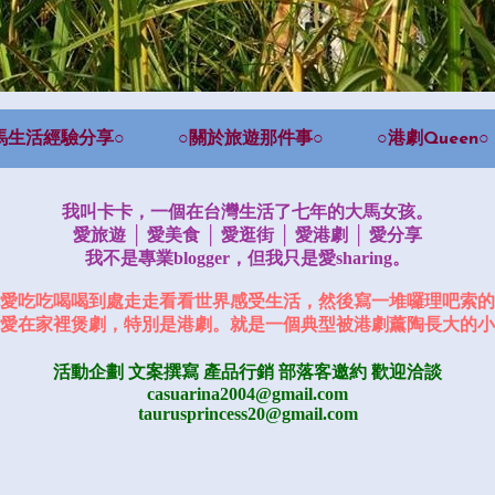
馬生活經驗分享○
○關於旅遊那件事○
○港劇Queen○
我叫卡卡，一個在台灣生活了七年的大馬女孩。
愛旅遊 │ 愛美食 │ 愛逛街 │ 愛港劇 │ 愛分享
我不是專業blogger，但我只是愛sharing。
愛吃吃喝喝到處走走看看世界感受生活，然後寫一堆囉理吧索的
愛在家裡煲劇，特別是港劇。就是一個典型被港劇薰陶長大的小
活動企劃 文案撰寫 產品行銷
部落客邀約
歡迎洽談
casuarina2004@gmail.com
taurusprincess20@gmail.com