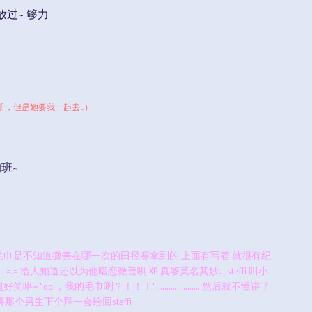
放过~ 够力
，但是她要我一起去...）
班~
那个毛巾是不知道微善在哪一次的田径赛拿到的 上面有写着 就很有纪
 =.= 给人知道还以为他暗恋微善咧 XP 真够莫名其妙... steffi 叫小
i，我的毛巾咧？！！！”..................... 然后就不懂讲了
讲那个男生下个拜一会给回steffi