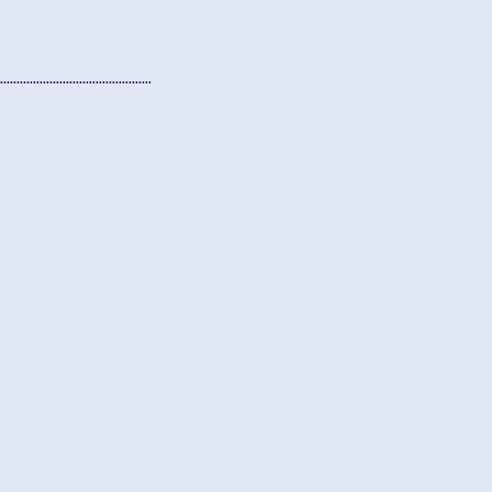
..............................................