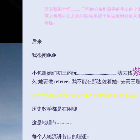
其实我很奇怪.......... 干吗他会拿到微善的毛巾的？原来
克力色楼外面之类的啦 结果那个男生看到就拿来用
奇怪~
后来
我很闲@.@
小包跟她们初三的玩.......................................... 我去找
久 她要做 referee~ 我不能在那边佐着她~ 去高三理混....
这时才回班是因为不想看到那个死鬼猥琐的英文豆腐林
历史数学都是在闲聊
这是地理节~~~~~~
每个人轮流讲各自的理想~