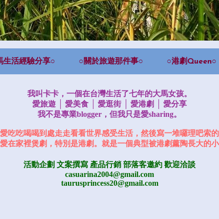
馬生活經驗分享○
○關於旅遊那件事○
○港劇Queen○
我叫卡卡，一個在台灣生活了七年的大馬女孩。
愛旅遊 │ 愛美食 │ 愛逛街 │ 愛港劇 │ 愛分享
我不是專業blogger，但我只是愛sharing。
愛吃吃喝喝到處走走看看世界感受生活，然後寫一堆囉理吧索的
愛在家裡煲劇，特別是港劇。就是一個典型被港劇薰陶長大的小
活動企劃 文案撰寫 產品行銷
部落客邀約
歡迎洽談
casuarina2004@gmail.com
taurusprincess20@gmail.com