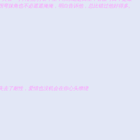
拐弯抹角也不必遮遮掩掩，明白告诉他，总比错过他好得多。
失去了耐性，爱情也没机会在你心头缭绕