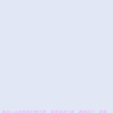
，夹在一小片的苏打饼干里，亲亲送进口里，香甜可口，是最