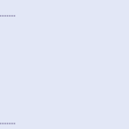
=======
=======