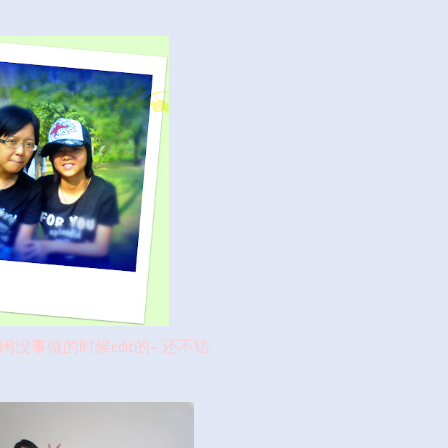
闲闲没事做的时候edit的~ 还不错