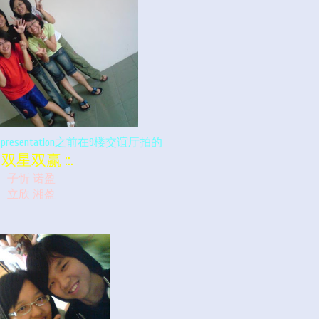
 presentation之前在9楼交谊厅拍的
:: 双星双赢 ::.
子忻 诺盈
立欣 湘盈