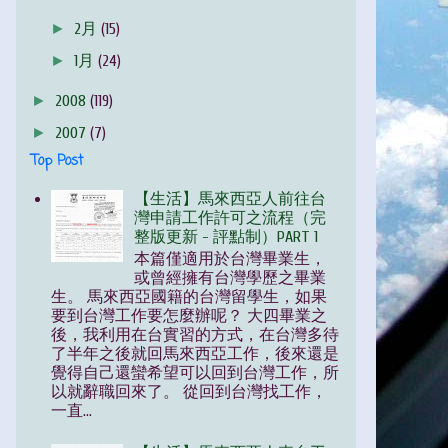
►
2月
(15)
►
1月
(24)
►
2008
(119)
►
2007
(7)
Top Post
【生活】馬來西亞人前往台
灣申請工作許可之流程（完
整版更新 - 評點制）PART 1
本篇僅適用於台灣畢業生，
或曾經擁有台灣學歷之畢業
生。 馬來西亞國籍的台灣留學生，如果
要到台灣工作要怎麼辦呢？ 大四畢業之
後，我利用在台實習的方式，在台灣多待
了半年之後就回馬來西亞工作，後來還是
覺得自己還蠻希望可以回到台灣工作，所
以就辭職回來了。 從回到台灣找工作，
一直...