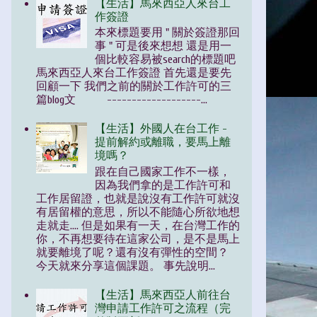
【生活】馬來西亞人來台工
作簽證
本來標題要用 " 關於簽證那回
事 " 可是後來想想 還是用一
個比較容易被search的標題吧
馬來西亞人來台工作簽證 首先還是要先
回顧一下 我們之前的關於工作許可的三
篇blog文 -------------------...
【生活】外國人在台工作 -
提前解約或離職，要馬上離
境嗎？
跟在自己國家工作不一樣，
因為我們拿的是工作許可和
工作居留證，也就是說沒有工作許可就沒
有居留權的意思，所以不能隨心所欲地想
走就走.... 但是如果有一天，在台灣工作的
你，不再想要待在這家公司，是不是馬上
就要離境了呢？還有沒有彈性的空間？
今天就來分享這個課題。 事先說明...
【生活】馬來西亞人前往台
灣申請工作許可之流程（完