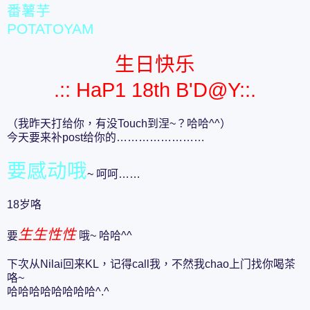
番薯芋
POTATOYAM
生日快乐
.:: HaP1 18th B'D@Y::.
（我昨天打给你，有没Touch到涅~？哈哈^^）
今天要来补post给你的……………………
要感动哦
~ 呵呵……
18岁咯
生生性性
要
哦~ 哈哈^^
下次从Nilai回来KL，记得call我，不然我chao上门找你喝茶
咯~
哈哈哈哈哈哈哈哈^.^