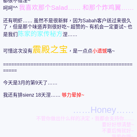
都很不错涅~
我喜欢那个Salad…… 和那个炸鸡翼……
呵呵^^
还有明虾…… 虽然不是很新鲜，因为Sabah客户送过来很久
了，但是那个味道弄到很好吃~ 超赞的~ 有机会一定要试~ 也
陈家的家传秘方
是我们
涅……
震殿之宝
可惜这次没有
，是一点点
小遗憾
咯~
===============================================
=====
今天是3月的第9天了……
我还有排sienz 18天涅……
够力晕掉~
……Honey……
不管你做出什么样的决定，我都会支持你……
要好好想清楚~
不要后悔就好~
我爱你哦~