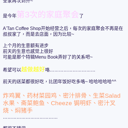
全家再次到齐~
第3次的家庭聚会
是今年
了
A'Tan Coffee Shop开始经营之后，每次的家庭聚会不再是在
叔叔家了，而是去店面，因为比较~
上个月的生意额有进步
前天的生意也感觉上很好
可能是那个特辑Menu Book弄好了的关系吧~
越做越好
希望可以
咯…………………………
前天的送菜都很好吃，比团年饭好吃多咯~ 哈哈哈哈哈^^
炸鸡翼、药材菜园鸡、密汁排骨、生菜Salad
水果、斋菜鲍鱼、Cheeze 锔明虾、密汁叉
烧、焖猪手
………………………………