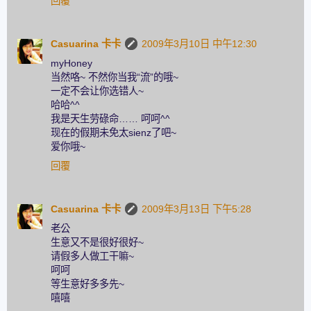
回覆
Casuarina 卡卡
2009年3月10日 中午12:30
myHoney
当然咯~ 不然你当我“流”的哦~
一定不会让你选错人~
哈哈^^
我是天生劳碌命…… 呵呵^^
现在的假期未免太sienz了吧~
爱你哦~
回覆
Casuarina 卡卡
2009年3月13日 下午5:28
老公
生意又不是很好很好~
请假多人做工干嘛~
呵呵
等生意好多多先~
嘻嘻