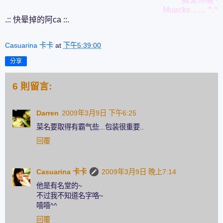
Muacks…… ^.^
.:: 快晕掉的阿ca ::.
Casuarina 卡卡
at
下午5:39:00
分享
6 則留言:
Darren
2009年3月9日 下午6:25
菜名要取得有霸气些...包装很重要..
回覆
Casuarina 卡卡
2009年3月9日 晚上7:14
他是有名堂的~
不过我不知道名字咯~
嘻嘻^^
回覆