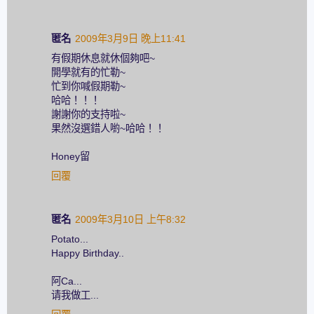
匿名
2009年3月9日 晚上11:41
有假期休息就休個夠吧~
開學就有的忙勒~
忙到你喊假期勒~
哈哈！！！
謝謝你的支持啦~
果然沒選錯人喲~哈哈！！
Honey留
回覆
匿名
2009年3月10日 上午8:32
Potato...
Happy Birthday..
阿Ca...
请我做工...