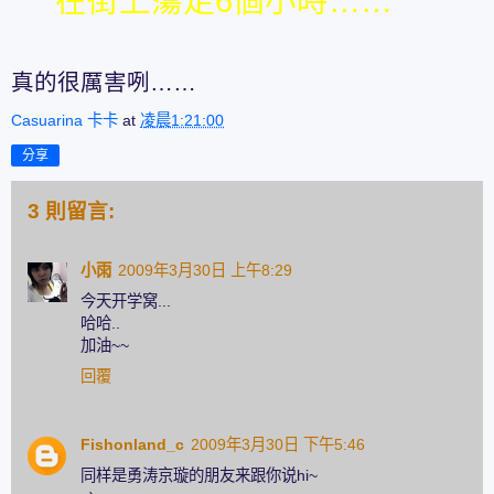
在街上簜足6個小時……
真的很厲害咧……
Casuarina 卡卡
at
凌晨1:21:00
分享
3 則留言:
小雨
2009年3月30日 上午8:29
今天开学窝...
哈哈..
加油~~
回覆
Fishonland_c
2009年3月30日 下午5:46
同样是勇涛京璇的朋友来跟你说hi~