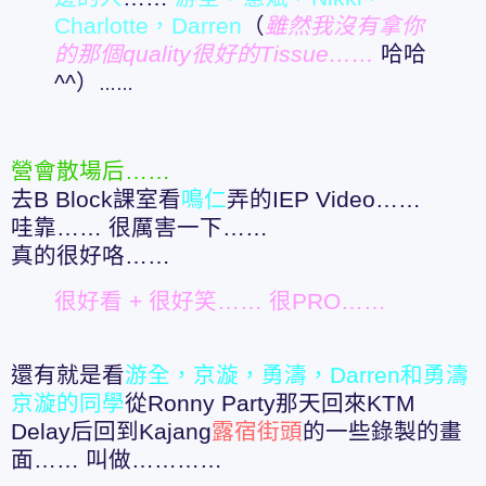
Charlotte，Darren
（
雖然我沒有拿你
的那個quality很好的Tissue……
哈哈
^^
）
……
營會散場后……
去B Block課室看
鳴仁
弄的IEP Video……
哇靠…… 很厲害一下……
真的很好咯……
很好看 + 很好笑…… 很PRO……
還有就是看
游全，京漩，勇濤，Darren和勇濤
京漩的同學
從Ronny Party那天回來KTM
Delay后回到Kajang
露宿街頭
的一些錄製的畫
面…… 叫做…………