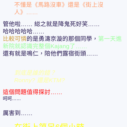
不懂是《馬路沒車》還是《街上沒
人》……
管他啦…… 縂之就是降鬼死好笑……
哈哈哈哈哈……
比較可憐
的是勇濤京漩的那個同學，
第一天進
新院就認識完整個Kajang了……
還有就是鳴仁，陪他們露宿街頭……
到底是誰的錯？
Ronny? 還是KTM?
這個問題值得探討……
呵呵……
厲害到……