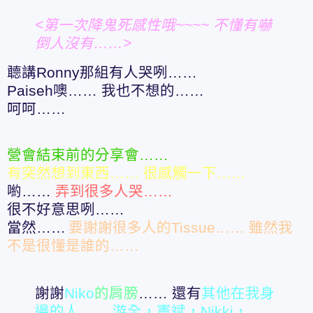
<第一次降鬼死感性哦~~~~ 不懂有嚇
倒人沒有……>
聼講Ronny那組有人哭咧……
Paiseh噢…… 我也不想的……
呵呵……
營會結束前的分享會……
有突然想到東西…… 很感觸一下……
喲……
弄到很多人哭……
很不好意思咧……
當然……
要謝謝很多人的Tissue…… 雖然我
不是很懂是誰的……
謝謝
Niko
的肩膀
…… 還有
其他在我身
邊的人
……
游全，憲斌，Nikki，