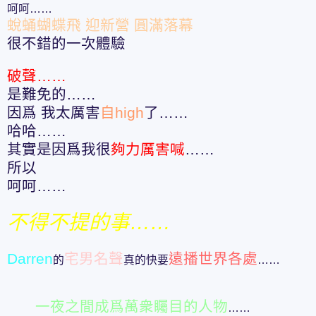
呵呵……
蛻蛹蝴蝶飛 迎新營 圓滿落幕
很不錯的一次體驗
破聲……
是難免的……
因爲 我太厲害
自high
了……
哈哈……
其實是因爲我很
夠力厲害喊
……
所以
呵呵……
不得不提的事……
Darren
宅男名聲
遠播世界各處
的
真的快要
……
一夜之間成爲萬衆矚目的人物
……