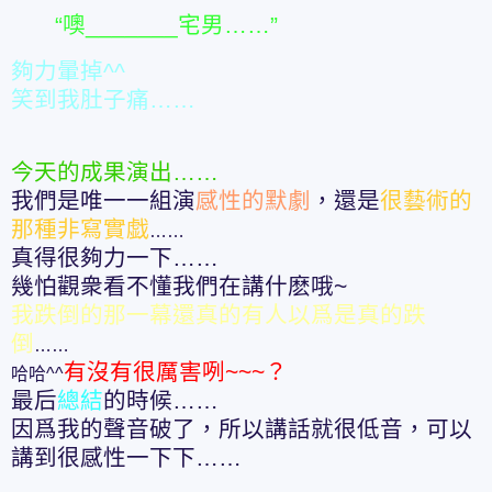
“噢_______宅男……”
夠力暈掉^^
笑到我肚子痛……
今天的成果演出……
我們是唯一一組演
感性的默劇
，還是
很藝術的
那種非寫實戯
……
真得很夠力一下……
幾怕觀衆看不懂我們在講什麽哦~
我跌倒的那一幕還真的有人以爲是真的跌
倒
……
有沒有很厲害咧~~~？
哈哈^^
最后
總結
的時候……
因爲我的聲音破了，所以講話就很低音，可以
講到很感性一下下……