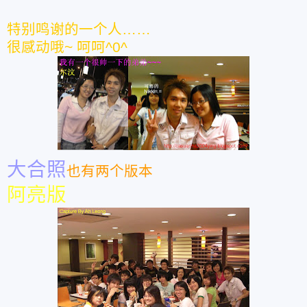
特别鸣谢的一个人……
很感动哦~ 呵呵^0^
大合照
也有两个版本
阿亮版