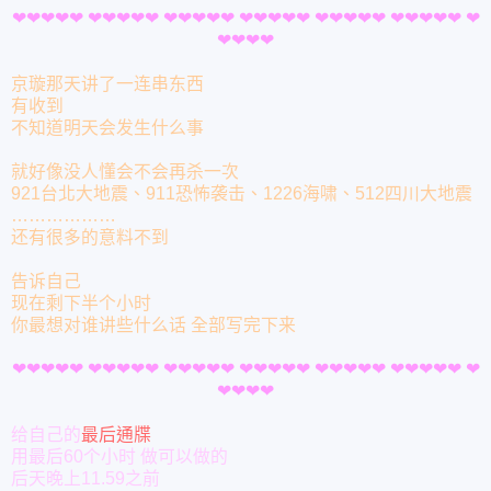
❤
❤
❤
❤
❤
❤
❤
❤
❤
❤
❤
❤
❤
❤
❤
❤
❤
❤
❤
❤
❤
❤
❤
❤
❤
❤
❤
❤
❤
❤
❤
❤
❤
❤
❤
京璇那天讲了一连串东西
有收到
不知道明天会发生什么事
就好像没人懂会不会再杀一次
921台北大地震、911恐怖袭击、1226海啸、512四川大地震
………………
还有很多的意料不到
告诉自己
现在剩下半个小时
你最想对谁讲些什么话
全部写完下来
❤
❤
❤
❤
❤
❤
❤
❤
❤
❤
❤
❤
❤
❤
❤
❤
❤
❤
❤
❤
❤
❤
❤
❤
❤
❤
❤
❤
❤
❤
❤
❤
❤
❤
❤
给自己的
最后通牒
用最后60个小时
做可以做的
后天晚上11.59之前