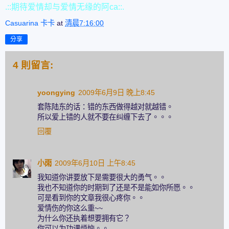
.::期待爱情却与爱情无缘的阿ca::.
Casuarina 卡卡
at
清晨7:16:00
分享
4 則留言:
yoongying
2009年6月9日 晚上8:45
套陈陆东的话：错的东西做得越对就越错。
所以爱上错的人就不要在纠缠下去了。。。
回覆
小雨
2009年6月10日 上午8:45
我知道你讲要放下是需要很大的勇气。。
我也不知道你的时期到了还是不是能如你所愿。。
可是看到你的文章我很心疼你。。
爱情伤的你这么重~~
为什么你还执着想要拥有它？
你可以为功课烦恼。。