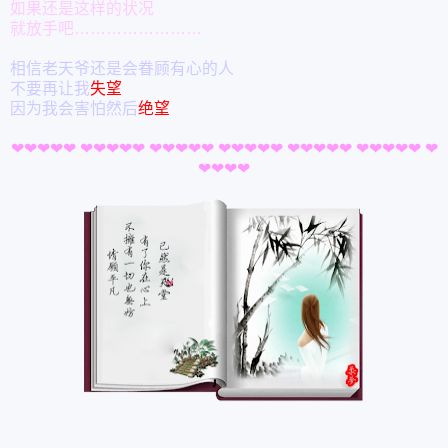
如果还是这样的状况
就放手吧……………………
相信老天爷还是会眷顾有心的人
不要再让我
失望
因为我会害怕然后
绝望
❤
❤
❤
❤
❤
❤
❤
❤
❤
❤
❤
❤
❤
❤
❤
❤
❤
❤
❤
❤
❤
❤
❤
❤
❤
❤
❤
❤
❤
❤
❤
❤
❤
❤
❤