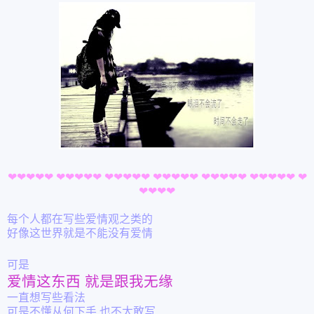
❤
❤
❤
❤
❤
❤
❤
❤
❤
❤
❤
❤
❤
❤
❤
❤
❤
❤
❤
❤
❤
❤
❤
❤
❤
❤
❤
❤
❤
❤
❤
❤
❤
❤
❤
每个人都在写些爱情观之类的
好像这世界就是不能没有爱情
可是
爱情这东西 就是跟我无缘
一直想写些看法
可是不懂从何下手
也不太敢写