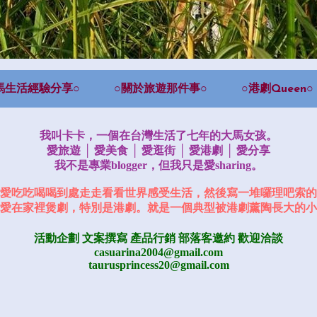
馬生活經驗分享○
○關於旅遊那件事○
○港劇Queen○
我叫卡卡，一個在台灣生活了七年的大馬女孩。
愛旅遊 │ 愛美食 │ 愛逛街 │ 愛港劇 │ 愛分享
我不是專業blogger，但我只是愛sharing。
愛吃吃喝喝到處走走看看世界感受生活，然後寫一堆囉理吧索的
愛在家裡煲劇，特別是港劇。就是一個典型被港劇薰陶長大的小
活動企劃 文案撰寫 產品行銷
部落客邀約
歡迎洽談
casuarina2004@gmail.com
taurusprincess20@gmail.com