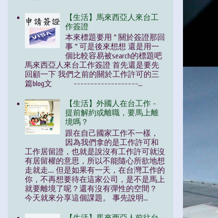
【生活】馬來西亞人來台工
作簽證
本來標題要用 " 關於簽證那回
事 " 可是後來想想 還是用一
個比較容易被search的標題吧
馬來西亞人來台工作簽證 首先還是要先
回顧一下 我們之前的關於工作許可的三
篇blog文 -------------------...
【生活】外國人在台工作 -
提前解約或離職，要馬上離
境嗎？
跟在自己國家工作不一樣，
因為我們拿的是工作許可和
工作居留證，也就是說沒有工作許可就沒
有居留權的意思，所以不能隨心所欲地想
走就走.... 但是如果有一天，在台灣工作的
你，不再想要待在這家公司，是不是馬上
就要離境了呢？還有沒有彈性的空間？
今天就來分享這個課題。 事先說明...
【生活】馬來西亞人前往台