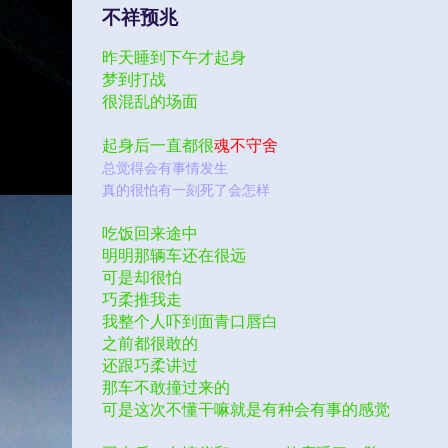
不祥预兆
昨天睡到下午才起身
梦到打战
很混乱的场面
起身后一直都很
魂不守舍
总觉得会有事情发生
真的很怕有一刻死了会怎样
吃饭回来途中
明明那辆车还在很远
可是却很怕
巧柔推我走
我整个人吓到面青口唇白
之前都很敢的
还跟巧柔讲过
那车不敢撞过来的
可是这次不懂干嘛就是有种会有事的感觉