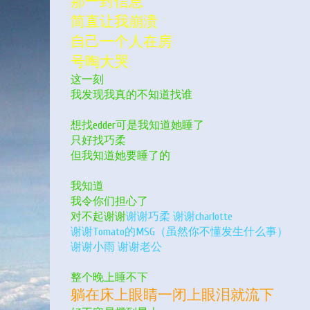
那一封信息
简直让我崩溃
自己一个人在房
号啕大哭
这一刻
我发现我真的不知道找谁
想找edder可是我知道她睡了
只好找巧柔
但我知道她要睡了的
我知道
我令你们担心了
对不起谢谢
谢谢巧柔 谢谢charlotte
谢谢Tomato的MSG（虽然你不懂发生什么事）
谢谢小雨 谢谢老公
整个晚上睡不下
躺在床上眼睛一闭上眼泪就流下