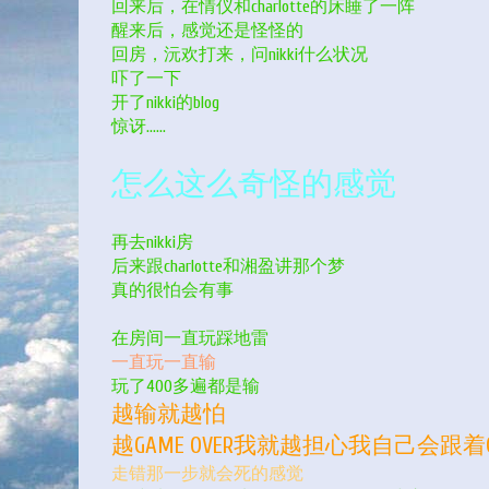
回来后，在情仪和charlotte的床睡了一阵
醒来后，感觉还是怪怪的
回房，沅欢打来，问nikki什么状况
吓了一下
开了nikki的blog
惊讶……
怎么这么奇怪的感觉
再去nikki房
后来跟charlotte和湘盈讲那个梦
真的很怕会有事
在房间一直玩踩地雷
一直玩一直输
玩了400多遍都是输
越输就越怕
越GAME OVER我就越担心我自己会跟着GA
走错那一步就会死的感觉