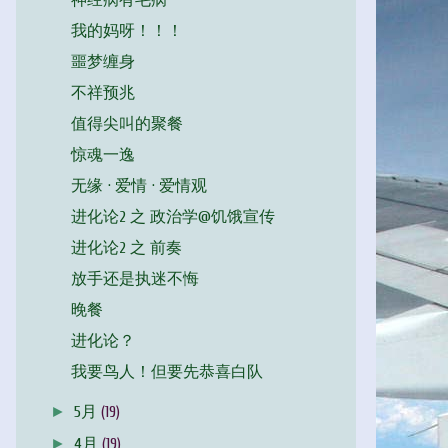
神经病有毛病
我的妈呀！！！
噩梦缠身
不祥预兆
值得尖叫的聚餐
惊魂一逸
无缘 · 爱情 · 爱情观
进化论2 之 政治学@饥饿宣传
进化论2 之 前奏
放手还是执迷不悔
晚餐
进化论？
我要鸟人！但要先恭喜白队
►
5月
(19)
►
4月
(19)