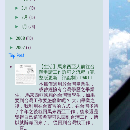
►
3月
(19)
►
2月
(15)
►
1月
(24)
►
2008
(119)
►
2007
(7)
Top Post
【生活】馬來西亞人前往台
灣申請工作許可之流程（完
整版更新 - 評點制）PART 1
本篇僅適用於台灣畢業生，
或曾經擁有台灣學歷之畢業
生。 馬來西亞國籍的台灣留學生，如果
要到台灣工作要怎麼辦呢？ 大四畢業之
後，我利用在台實習的方式，在台灣多待
了半年之後就回馬來西亞工作，後來還是
覺得自己還蠻希望可以回到台灣工作，所
以就辭職回來了。 從回到台灣找工作，
一直...