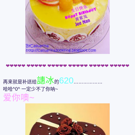
❤
❤
❤
❤
❤
❤
❤
❤
❤
❤
❤
❤
❤
❤
❤
❤
❤
❤
❤
❤
❤
❤
❤
❤
❤
❤
❤
❤
❤
❤
譓冰
620
再来就是补送给
的
………………
哈哈^0^ 一定少不了你呐~
爱你噢~