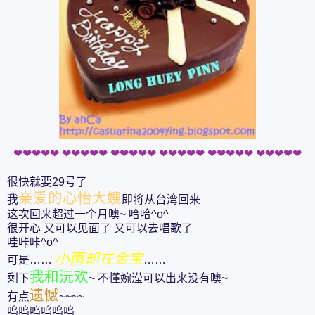
❤
❤
❤
❤
❤
❤
❤
❤
❤
❤
❤
❤
❤
❤
❤
❤
❤
❤
❤
❤
❤
❤
❤
❤
❤
❤
❤
❤
❤
❤
很快就要29号了
亲爱的心怡大嫂
我
即将从台湾回来
这次回来超过一个月噢~ 哈哈^o^
很开心 又可以见面了 又可以去唱歌了
哇咔咔^o^
小雨却在金宝
可是……
……
我和沅欢
剩下
~ 不懂婉滢可以出来没有噢~
遗憾
有点
~~~~
呜呜呜呜呜呜