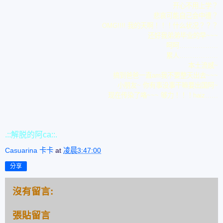
开心不用上学？
悲哀可能自己会中遭？
OMG!!!! 我的天啊！！！什么状况？？？
还好我弟弟毕业的早~~~
呵呵………………
累人………………
本土流感~
搞到爸爸一直am我不要整天出去~~~
小朋友~ 你有事没事干嘛要出国阿~
现在传染了咯~~~ 够力！！！haiz……
.::解脱的阿ca::.
Casuarina 卡卡
at
凌晨3:47:00
分享
沒有留言:
張貼留言