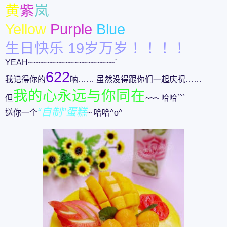
黄
紫
岚
Yellow
Purple
Blue
生日快乐
19岁万岁！！！！
YEAH~~~~~~~~~~~~~~~~~~~`
622
我记得你的
呐…… 虽然没得跟你们一起庆祝……
我的心永远与你同在
但
~~~ 哈哈```
“自制”蛋糕
送你一个
~ 哈哈^o^