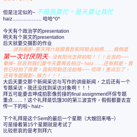
不是我要忙，是天要让我忙
但是注定似的~
haiz……………… 哈哈^0^
今天有个政治学的presentation
明天有个英文的presentation
后天就要交摄影的作业
……讲到摄影~那天拜六就跟晋哲和阿聪去拍照……我倒是
第一次讨厌阴天
~ 没有阳光怎样拍啦！！！云吉的~~~
晕掉~ 悲哀到我们要今天要再去拍过~ haiz……还有就是，晋
哲已经拍了夜景，我和阿聪还没拍咯~~~ 哎呀！差点忘了，
还有专题摄影~ 够力！！！……
大后天要交那个新闻采访与写作的讲座新闻，之后还有一个
专题采访，我还没找到采访对象啊！！！
拜五可能要去坤成拍影像剪接的final assignment环保专题
重点……！这个礼拜是饥饿30的第三波宣传，假假都要去宣
传一下的啦~ haiz~
下个礼拜是这个Sem的最后一个星期（大嫂回来咯~）
可是接着第15个星期就是考试了
比较悲哀的是考到拜六