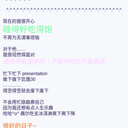
^.^ ^.^ ^.^ ^.^ ^.^ ^.^ ^.^ ^.^ ^.^ ^.^ ^.^ ^.^ ^.^ ^.^ ^.^ ^.^ ^.^
现在的我很开心
睡得好吃得饱
不再为无谓事烦恼
对于他……
我很坦然得面对
是你的就是你的，不是你的也不能强求
忙下忙下 presentation
做下做下饥饿30
…………
得空得空就去废下废下
不会用忙碌麻痹自己
因为我还想有点人生乐趣
哈哈^o^ 偶尔吃支冰淇淋爽下爽下降
很好的日子~