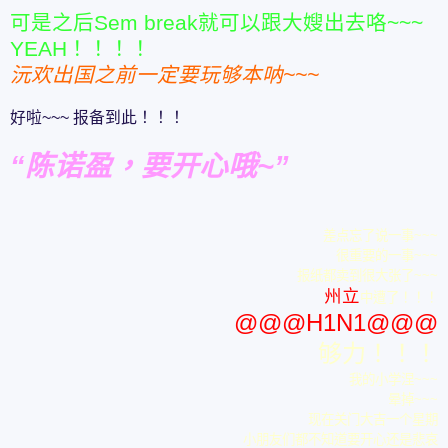
可是之后Sem break就可以跟大嫂出去咯~~~
YEAH！！！！
沅欢出国之前一定要玩够本呐~~~
好啦~~~ 报备到此！！！
“陈诺盈，要开心哦~”
差点忘了说一事~~~
很重要的一事~~~
报纸都卖到很大张了~~~
州立
中遭了！！！
@@@H1N1@@@
够力！！！
我的小学涅~~~
晕掉~~~
现在关门大吉一个星期
小朋友们都不知道要开心还是悲哀