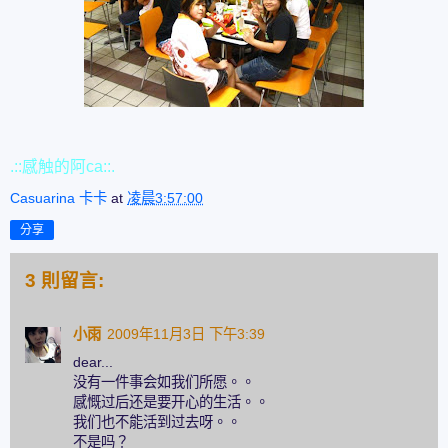
.::感触的阿ca::.
Casuarina 卡卡
at
凌晨3:57:00
分享
3 則留言:
小雨
2009年11月3日 下午3:39
dear...
没有一件事会如我们所愿。。
感慨过后还是要开心的生活。。
我们也不能活到过去呀。。
不是吗？