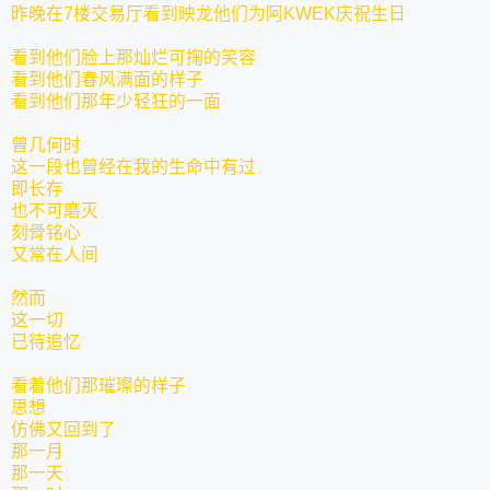
昨晚在7楼交易厅看到映龙他们为阿KWEK庆祝生日
看到他们脸上那灿烂可掬的笑容
看到他们春风满面的样子
看到他们那年少轻狂的一面
曾几何时
这一段也曾经在我的生命中有过
即长存
也不可磨灭
刻骨铭心
又常在人间
然而
这一切
已待追忆
看着他们那璀璨的样子
思想
仿佛又回到了
那一月
那一天