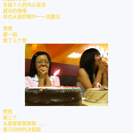
在每个人的内心澎湃
感动的情绪
却也从我的眼中一一流露出
想想
那一刻
需了三个愿
然而
第三个
从那那那那那那……
曾几何时的决裂起