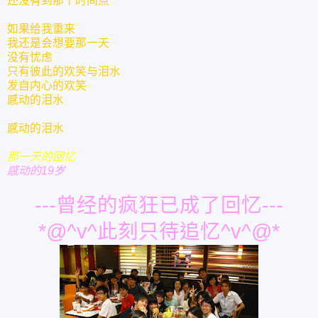
还没有到那个时间点”
如果给我重来
我还是会想要那一天
没有忧虑
只有彼此的欢笑与泪水
发自内心的欢笑
感动的泪水
感动的泪水
那一天的回忆
感动的19岁
---曾经的疯狂已成了回忆---
*@^v^此刻只待追忆^v^@*