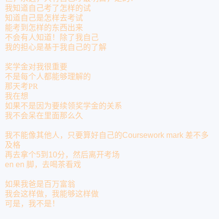
我知道自己考了怎样的试
知道自己是怎样去考试
能考到怎样的东西出来
不会有人知道！除了我自己
我的担心是基于我自己的了解
奖学金对我很重要
不是每个人都能够理解的
那天考
PR
我在想
如果不是因为要续领奖学金的关系
我不会呆在里面那么久
我不能像其他人，只要算好自己的
Coursework mark
差不多
及格
再去拿个
5
到
10
分，然后离开考场
en en
脚，去喝茶看戏
如果我爸是百万富翁
我会这样做，我能够这样做
可是，我不是！