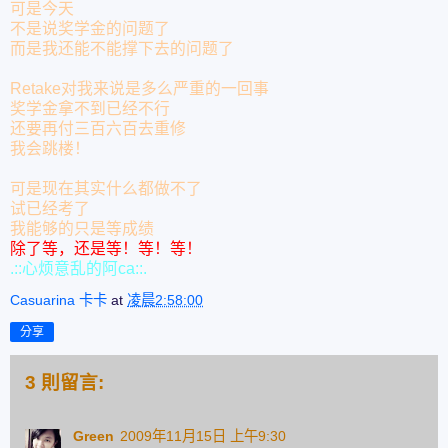
可是今天
不是说奖学金的问题了
而是我还能不能撑下去的问题了
Retake
对我来说是多么严重的一回事
奖学金拿不到已经不行
还要再付三百六百去重修
我会跳楼！
可是现在其实什么都做不了
试已经考了
我能够的只是等成绩
除了等，还是等！等！等！
.::心烦意乱的阿ca::.
Casuarina 卡卡
at
凌晨2:58:00
分享
3 則留言:
Green
2009年11月15日 上午9:30