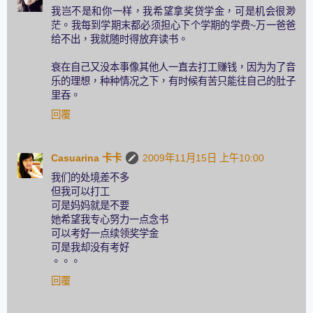
我岂不是和你一样，我希望拿奖贷学金，可是机会很渺
茫。我每到学期末都必须担心下个学期的学费~万一爸爸
给不出，我就随时得放弃读书。
衰在自己又没本事像其他人一直去打工赚钱，因为为了音
乐的理想，种种情况之下，有时候有苦只能往自己的肚子
里吞。
回覆
Casuarina 卡卡
2009年11月15日 上午10:00
我们的处境差不多
但我可以打工
可是妈妈就是不要
她希望我专心努力一点念书
可以考好一点续领奖学金
可是我却没有考好
。。。
回覆