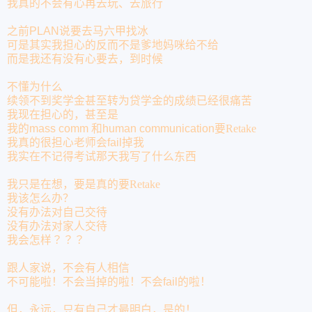
我真的不会有心再去玩
、去旅行
之前
PLAN
说要去马六甲找冰
可是其实我担心的反而不是爹地妈咪给不给
而是我还有没有心要去，到时候
不懂为什么
续领不到奖学金甚至转为贷学金的成绩已经很痛苦
我现在担心的，甚至是
我的
mass comm
和
human communication
要
Retake
我真的很担心老师会
fail
掉我
我实在不记得考试那天我写了什么东西
我只是在想，要是真的要
Retake
我该怎么办？
没有办法对自己交待
没有办法对家人交待
我会怎样？？？
跟人家说，不会有人相信
不可能啦！不会当掉的啦！不会
fail
的啦！
但，永远，只有自己才最明白，是的！