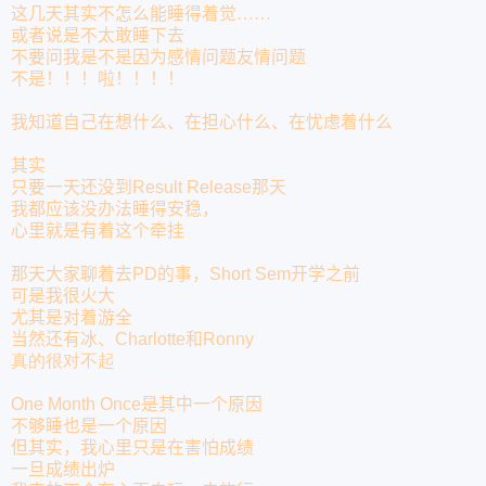
这几天其实不怎么能睡得着觉……
或者说是不太敢睡下去
不要问我是不是因为感情问题友情问题
不是！！！啦！！！！
我知道自己在想什么、在担心什么、在忧虑着什么
其实
只要一天还没到
Result Release
那天
我都应该没办法睡得安稳，
心里就是有着这个牵挂
那天大家聊着去
PD
的事，
Short Sem
开学之前
可是我很火大
尤其是对着游全
当然还有冰、
Charlotte
和
Ronny
真的很对不起
One Month Once
是其中一个原因
不够睡也是一个原因
但其实，我心里只是在害怕成绩
一旦成绩出炉