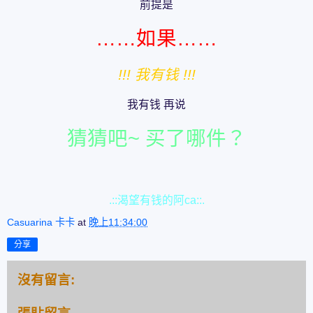
前提是
……如果……
!!! 我有钱 !!!
我有钱 再说
猜猜吧~ 买了哪件？
.::渴望有钱的阿ca::.
Casuarina 卡卡
at
晚上11:34:00
分享
沒有留言: