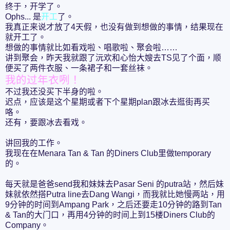
终于，开学了。
Ophs... 是
开工
了。
我真正来说才放了4天假，也没有做到想做的事情，结果现在
就开工了。
想做的事情就比如看戏啦、唱歌啦、聚会啦……
讲到聚会，昨天我就跟了沅欢和心怡大嫂去TS见了个面，顺
便买了两件衣服、一条裙子和一套丝袜。
我的过年衣咧！
不过我还没买下半身的啦。
迟点，应该是这个星期或者下个星期plan跟冰去逛街再买
咯。
还有，要跟冰去看戏。
讲回我的工作。
我现在在Menara Tan & Tan 的Diners Club里做temporary
的。
每天就是爸爸send我和妹妹去Pasar Seni 的putra站，然后妹
妹就依然搭Putra line去Dang Wangi，而我就比她慢两站，用
9分钟的时间到Ampang Park，之后还要走10分钟的路到Tan
& Tan的大门口，再用4分钟的时间上到15楼Diners Club的
Company。