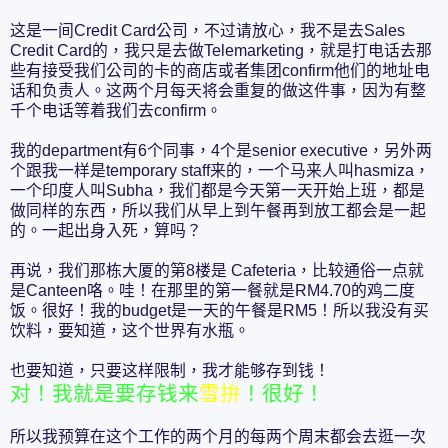
这是一间Credit Card公司，不过请放心，我不是去Sales
Credit Card的，我只是去做Telemarketing，就是打电话去那
些有接受我们公司的卡的商店或者集团confirm他们的地址电
话和负责人。这两个月每天将会重复的做这件事，因为有整
千个电话等着我们去confirm。
我的department有6个同事，4个是senior executive，另外两
个跟我一样是temporary staff来的，一个马来人叫hasmiza，
一个印度人叫Subha，我们都是今天第一天开始上班，都是
做同样的东西，所以我们从早上到午餐再到放工都会是一起
的。一起出身入死，算吗？
再说，我们那栋大厦的第8楼是 Cafeteria，比较通俗一点就
是Canteen咯。哇！在那里的第一餐就是RM4.70的鸡二度
饭。很好！我的budget是一天的午餐是RM5！所以我没有买
饮料，要知道，这个世界有水瓶。
也要知道，只要这样限制，我才能够存到钱！
对！我就是要存钱来
雪拚
！很好！
所以我预算在这个工作的两个月的每两个周末都会去逛一次