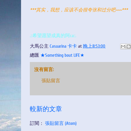
***其实，我想，应该不会很夸张和过分吧~~~***
.::希望愿望成真的阿ca::.
大馬公主
Casuarina 卡卡
at
晚上8:53:00
總匯
★Something bout LIFE★
沒有留言:
張貼留言
較新的文章
訂閱：
張貼留言 (Atom)