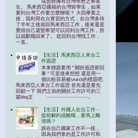
或曾經擁有台灣學歷之畢業
生。 馬來西亞國籍的台灣留學生，如果
要到台灣工作要怎麼辦呢？ 大四畢業之
後，我利用在台實習的方式，在台灣多待
了半年之後就回馬來西亞工作，後來還是
覺得自己還蠻希望可以回到台灣工作，所
以就辭職回來了。 從回到台灣找工作，
一直...
【生活】馬來西亞人來台工
作簽證
本來標題要用 " 關於簽證那回
事 " 可是後來想想 還是用一
個比較容易被search的標題吧
馬來西亞人來台工作簽證 首先還是要先
回顧一下 我們之前的關於工作許可的三
篇blog文 -------------------...
【生活】外國人在台工作 -
提前解約或離職，要馬上離
境嗎？
跟在自己國家工作不一樣，
因為我們拿的是工作許可和