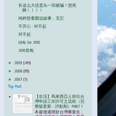
长这么大还是头一回被骗！想死
啊！！！！
纯粹想看图说故事，无它
不开心 · 对不起
对不起
GOAL for 2010
2010首炮
►
2009
(249)
►
2008
(119)
►
2007
(7)
Top Post
【生活】馬來西亞人前往台
灣申請工作許可之流程（完
整版更新 - 評點制）PART 1
本篇僅適用於台灣畢業生，