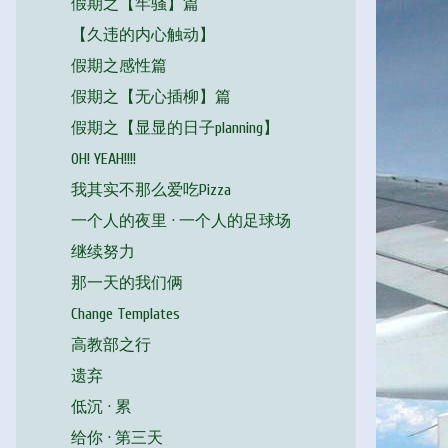
假期之【牢骚】篇
【久违的内心触动】
假期之感性篇
假期之【无心插柳】篇
假期之【显显的日子planning】
OH! YEAH!!!!
我其实不那么爱吃Pizza
一个人的夜里 · 一个人的足球场
继续努力
那一天的我们俩
Change Templates
高教部之行
遗弃
低沉 · 累
给你 · 第三天