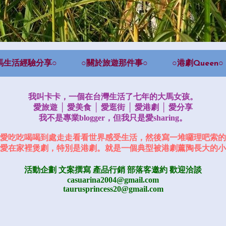
馬生活經驗分享○
○關於旅遊那件事○
○港劇Queen○
我叫卡卡，一個在台灣生活了七年的大馬女孩。
愛旅遊 │ 愛美食 │ 愛逛街 │ 愛港劇 │ 愛分享
我不是專業blogger，但我只是愛sharing。
愛吃吃喝喝到處走走看看世界感受生活，然後寫一堆囉理吧索的
愛在家裡煲劇，特別是港劇。就是一個典型被港劇薰陶長大的小
活動企劃 文案撰寫 產品行銷
部落客邀約
歡迎洽談
casuarina2004@gmail.com
taurusprincess20@gmail.com