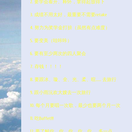
2. 要学会看开、释怀，拿得起放得下
3. 成绩不用太好，最重要不需要retake
4. 努力为奖学金打拚（虽然有点难度）
5. 要变美（哇咔咔）
6. 要有至少两次的四人聚会
7. 存钱！！！！
8. 要跟冰、璇、全、光、柔、暄…… 去旅行
9. 跟小雨沅欢大嫂去一次旅行
10. 每个月要唱一次歌，最少也要两个月一次
11. 吃Buffet!!!
12. 要了解你、你、你、你、你…… 多一点。