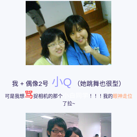
小Q
我 + 偶像2号
（她跳舞也很型）
骂
小白同学
可是我想
捉相机的那个
！！！我的
眼神走位
了拉~