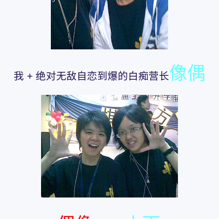
像偶
我 + 绝对无敌自恋到爆的白痴营长