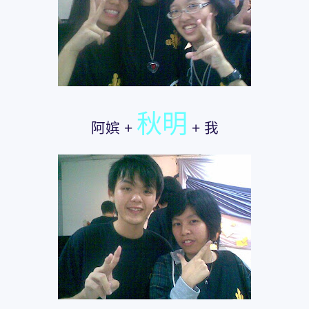
秋明
阿嫔 +
+ 我