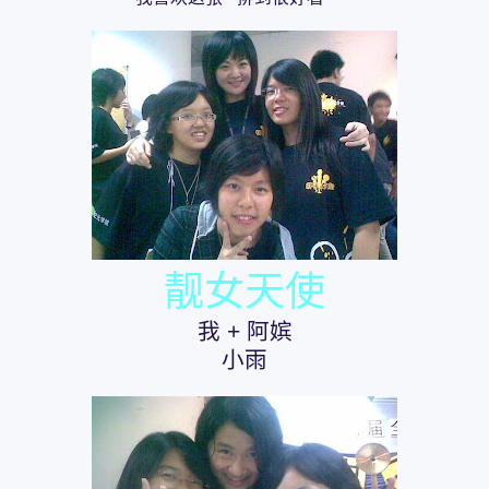
靓女天使
我 + 阿嫔
小雨