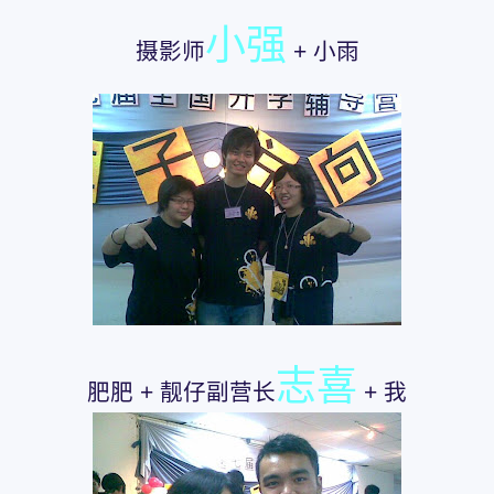
小强
摄影师
+ 小雨
志喜
肥肥 + 靓仔副营长
+ 我