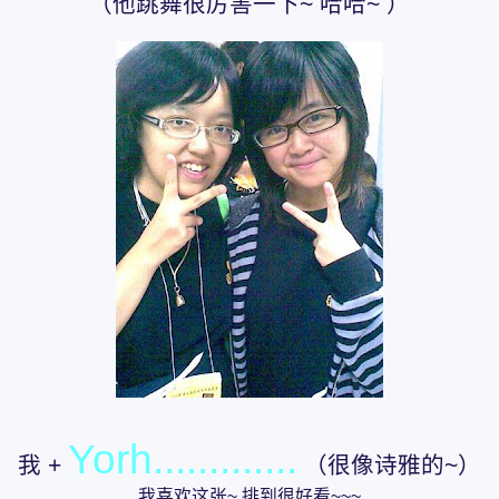
（他跳舞很厉害一下~ 哈哈~ ）
Yorh.............
我 +
（很像诗雅的~）
我喜欢这张~ 排到很好看~~~