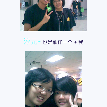
淳元~
也是靓仔一个 + 我