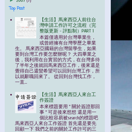
►
2007
(7)
Top Post
【生活】馬來西亞人前往台
灣申請工作許可之流程（完
整版更新 - 評點制）PART 1
本篇僅適用於台灣畢業生，
或曾經擁有台灣學歷之畢業
生。 馬來西亞國籍的台灣留學生，如果
要到台灣工作要怎麼辦呢？ 大四畢業之
後，我利用在台實習的方式，在台灣多待
了半年之後就回馬來西亞工作，後來還是
覺得自己還蠻希望可以回到台灣工作，所
以就辭職回來了。 從回到台灣找工作，
一直...
【生活】馬來西亞人來台工
作簽證
本來標題要用 " 關於簽證那回
事 " 可是後來想想 還是用一
個比較容易被search的標題吧
馬來西亞人來台工作簽證 首先還是要先
回顧一下 我們之前的關於工作許可的三