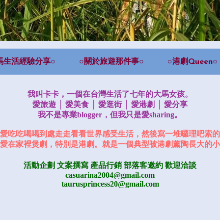
馬生活經驗分享○
○關於旅遊那件事○
○港劇Queen○
我叫卡卡，一個在台灣生活了七年的大馬女孩。
愛旅遊 │ 愛美食 │ 愛逛街 │ 愛港劇 │ 愛分享
我不是專業blogger，但我只是愛sharing。
愛吃吃喝喝到處走走看看世界感受生活，然後寫一堆囉理吧索的
愛在家裡煲劇，特別是港劇。就是一個典型被港劇薰陶長大的小
活動企劃 文案撰寫 產品行銷
部落客邀約
歡迎洽談
casuarina2004@gmail.com
taurusprincess20@gmail.com