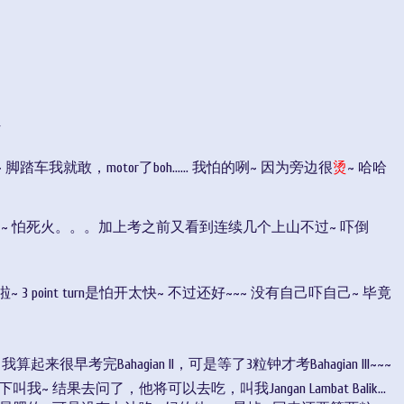
^
车我就敢，motor了boh...... 我怕的咧~ 因为旁边很
烫
~ 哈哈
协调~ 怕死火。。。加上考之前又看到连续几个上山不过~ 吓倒
啦~ 3 point turn是怕开太快~ 不过还好~~~ 没有自己吓自己~ 毕竟
！
我算起来很早考完Bahagian II，可是等了3粒钟才考Bahagian III~~~
 结果去问了，他将可以去吃，叫我Jangan Lambat Balik...