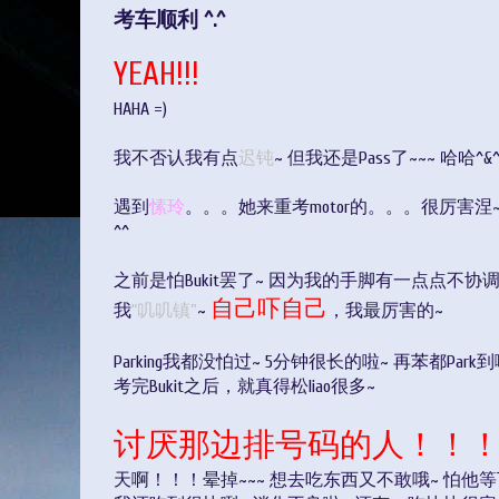
考车顺利 ^.^
YEAH!!!
HAHA =)
我不否认我有点
迟钝
~ 但我还是Pass了~~~ 哈哈^&
遇到
愫玲
。。。她来重考motor的。。。很厉害涅~ 脚踏
^^
之前是怕Bukit罢了~ 因为我的手脚有一点点不
自己吓自己
我
“叽叽镇”
~
，我最厉害的~
Parking我都没怕过~ 5分钟很长的啦~ 再苯都Park到
考完Bukit之后，就真得松liao很多~
讨厌那边排号码的人！！
天啊！！！晕掉~~~ 想去吃东西又不敢哦~ 怕他等下叫我~