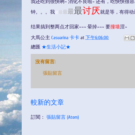
我还吃到很快咧~ 消化不良啦~ 还有，吃快快很容易
最
讨厌
最
钟。。。我
最
就是等，有得动
最
最
结果搞到整两点才回家~~~ 晕掉~~~ 要
撞墙
涅~
大馬公主
Casuarina 卡卡
at
下午6:06:00
總匯
★生活小記★
沒有留言:
張貼留言
較新的文章
訂閱：
張貼留言 (Atom)