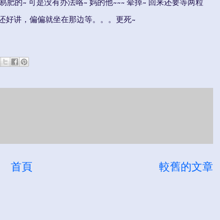
肥的~ 可是没有办法咯~ 妈的他~~~ 晕掉~ 回来还要等两粒
还好讲，偏偏就坐在那边等。。。更死~
首頁
較舊的文章