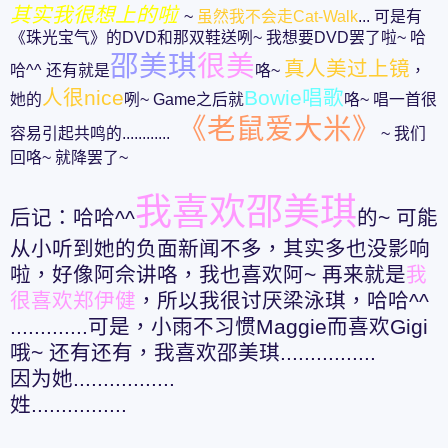
其实我很想上的啦
~
虽然我不会走Cat-Walk
... 可是有
《珠光宝气》的DVD和那双鞋送咧~ 我想要DVD罢了啦~ 哈
邵美琪
很美
真人美过上镜
哈^^ 还有就是
咯~
，
人很nice
Bowie唱歌
她的
咧~ Game之后就
咯~ 唱一首很
《老鼠爱大米》
容易引起共鸣的............
~ 我们
回咯~ 就降罢了~
我喜欢邵美琪
后记：哈哈^^
的~ 可能
从小听到她的负面新闻不多，其实多也没影响
啦，好像阿佘讲咯，我也喜欢阿~ 再来就是
我
很喜欢郑伊健
，所以我很讨厌梁泳琪，哈哈^^
.............可是，小雨不习惯Maggie而喜欢Gigi
哦~ 还有还有，我喜欢邵美琪................
因为她.................
姓................