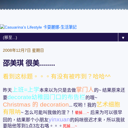
▼
2008年12月7日 星期日
邵美琪 很美........
看到这标题。。。有没有被咋到？哈哈^^
上班=上学
掌门人
昨天
本来以为只是去做
的~ 结果原来还
decorate幼稚园门口的布告栏
要
的哦~
Christmas 的 decoration
艺术细胞
... 哎哟！我的
有限呐
~ 怎么可能叫我做的涅？！
后来为可以很早
晕掉....~
yinxuan
回的，结果那个小朋友
的妈咪很迟才来，所以我就
要陪他等到1点3左右咯。。。
死掉....~