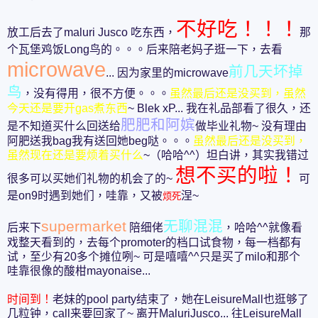
不好吃！！！
放工后去了maluri Jusco 吃东西，
那
个瓦堡鸡饭Long鸟的。。。后来陪老妈子逛一下，去看
microwave
前几天坏掉
... 因为家里的microwave
鸟
，没有得用，很不方便。。。
虽然最后还是没买到，虽然
今天还是要开gas煮东西
~ Blek xP... 我在礼品部看了很久，还
肥肥和阿嫔
是不知道买什么回送给
做毕业礼物~ 没有理由
阿肥送我bag我有送回她beg哒。。。
虽然最后还是没买到，
虽然现在还是要烦着买什么
~（哈哈^^）坦白讲，其实我错过
想不买的啦！
很多可以买她们礼物的机会了的~
可
是on9时遇到她们，哇靠，又被
涅~
烦死
supermarket
无聊混混
后来下
陪细佬
，哈哈^^就像看
戏整天看到的，去每个promoter的档口试食物，每一档都有
试，至少有20多个摊位咧~ 可是嘻嘻^^只是买了milo和那个
哇靠很像的酸柑mayonaise...
时间到！
老妹的pool party结束了，她在LeisureMall也逛够了
几粒钟，call来要回家了~ 离开MaluriJusco... 往LeisureMall