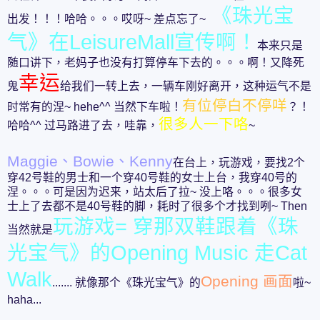
《珠光宝
出发！！！哈哈。。。哎呀~ 差点忘了~
气》在LeisureMall宣传啊！
本来只是
随口讲下，老妈子也没有打算停车下去的。。。啊！又降死
幸运
鬼
给我们一转上去，一辆车刚好离开，这种运气不是
有位停白不停咩
时常有的涅~ hehe^^ 当然下车啦！
？！
很多人一下咯
哈哈^^ 过马路进了去，哇靠，
~
Maggie、Bowie、Kenny
在台上，玩游戏，要找2个
穿42号鞋的男士和一个穿40号鞋的女士上台，我穿40号的
涅。。。可是因为迟来，站太后了拉~ 没上咯。。。很多女
士上了去都不是40号鞋的脚，耗时了很多个才找到咧~ Then
玩游戏= 穿那双鞋跟着《珠
当然就是
光宝气》的Opening Music 走Cat
Walk
Opening 画面
....... 就像那个《珠光宝气》的
啦~
haha...