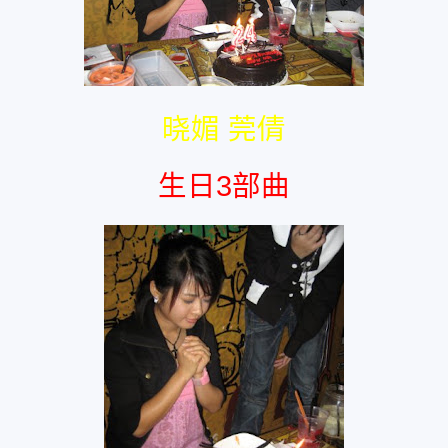
晓媚 莞倩
生日3部曲