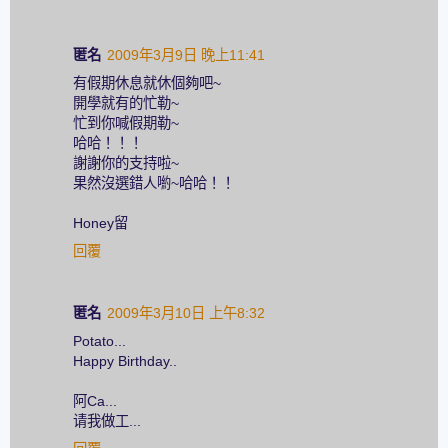
匿名
2009年3月9日 晚上11:41
有假期休息就休個夠吧~
開學就有的忙勒~
忙到你喊假期勒~
哈哈！！！
謝謝你的支持啦~
果然沒選錯人喲~哈哈！！
Honey留
回覆
匿名
2009年3月10日 上午8:32
Potato...
Happy Birthday..
阿Ca...
请我做工...