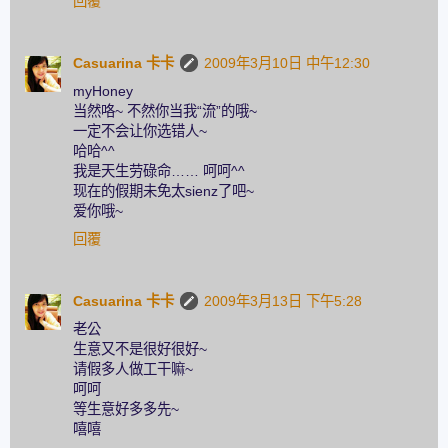
回覆
Casuarina 卡卡
2009年3月10日 中午12:30
myHoney
当然咯~ 不然你当我“流”的哦~
一定不会让你选错人~
哈哈^^
我是天生劳碌命…… 呵呵^^
现在的假期未免太sienz了吧~
爱你哦~
回覆
Casuarina 卡卡
2009年3月13日 下午5:28
老公
生意又不是很好很好~
请假多人做工干嘛~
呵呵
等生意好多多先~
嘻嘻