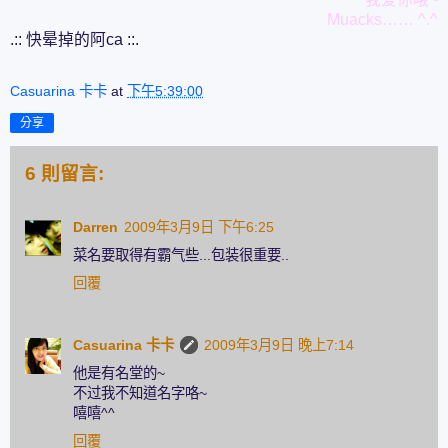
Muacks…… ^.^
.:: 快晕掉的阿ca ::.
Casuarina 卡卡
at
下午5:39:00
分享
6 則留言:
Darren
2009年3月9日 下午6:25
菜名要取得有霸气些...包装很重要..
回覆
Casuarina 卡卡
2009年3月9日 晚上7:14
他是有名堂的~
不过我不知道名字咯~
嘻嘻^^
回覆