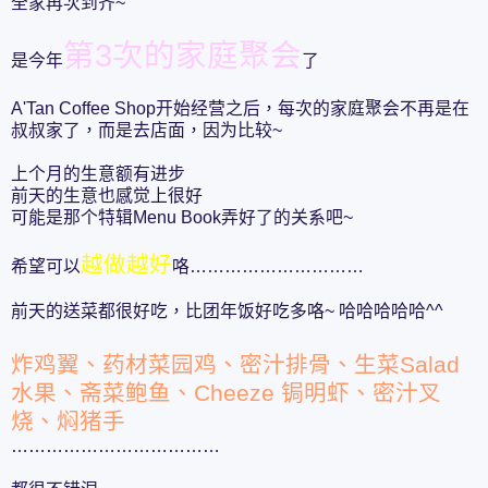
全家再次到齐~
第3次的家庭聚会
是今年
了
A'Tan Coffee Shop开始经营之后，每次的家庭聚会不再是在
叔叔家了，而是去店面，因为比较~
上个月的生意额有进步
前天的生意也感觉上很好
可能是那个特辑Menu Book弄好了的关系吧~
越做越好
希望可以
咯…………………………
前天的送菜都很好吃，比团年饭好吃多咯~ 哈哈哈哈哈^^
炸鸡翼、药材菜园鸡、密汁排骨、生菜Salad
水果、斋菜鲍鱼、Cheeze 锔明虾、密汁叉
烧、焖猪手
………………………………