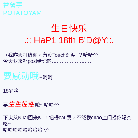
番薯芋
POTATOYAM
生日快乐
.:: HaP1 18th B'D@Y::.
（我昨天打给你，有没Touch到涅~？哈哈^^）
今天要来补post给你的……………………
要感动哦
~ 呵呵……
18岁咯
生生性性
要
哦~ 哈哈^^
下次从Nilai回来KL，记得call我，不然我chao上门找你喝茶
咯~
哈哈哈哈哈哈哈哈^.^