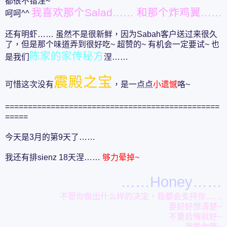
都很不错涅~
我喜欢那个Salad…… 和那个炸鸡翼……
呵呵^^
还有明虾…… 虽然不是很新鲜，因为Sabah客户送过来很久
了，但是那个味道弄到很好吃~ 超赞的~ 有机会一定要试~ 也
陈家的家传秘方
是我们
涅……
震殿之宝
可惜这次没有
，是一点点
小遗憾
咯~
===============================================
=====
今天是3月的第9天了……
我还有排sienz 18天涅……
够力晕掉~
……Honey……
不管你做出什么样的决定，我都会支持你……
要好好想清楚~
不要后悔就好~
我爱你哦~