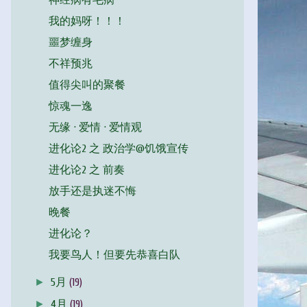
神经病有毛病
我的妈呀！！！
噩梦缠身
不祥预兆
值得尖叫的聚餐
惊魂一逸
无缘 · 爱情 · 爱情观
进化论2 之 政治学@饥饿宣传
进化论2 之 前奏
放手还是执迷不悔
晚餐
进化论？
我要鸟人！但要先恭喜白队
►
5月
(19)
►
4月
(19)