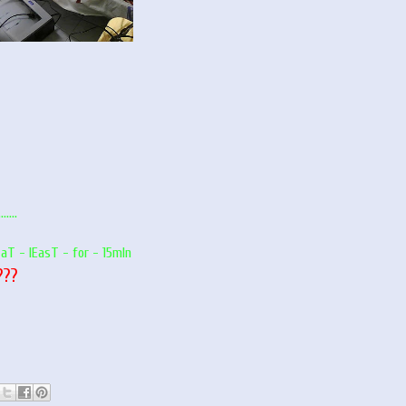
....
aT - lEasT - for - 15mIn
???