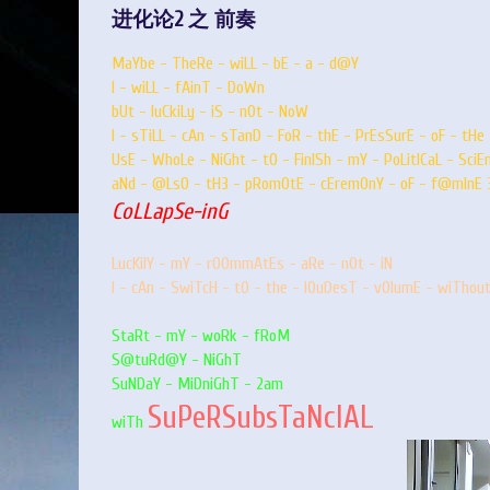
进化论2 之 前奏
MaYbe - TheRe - wiLL - bE - a - d@Y
I - wiLL - fAinT - DoWn
bUt - luCkiLy
-
iS
-
nOt
-
NoW
I
-
sTiLL - cAn - sTanD - FoR - thE - PrEsSurE - oF - tH
UsE - WhoLe - NiGht - tO - FinISh - mY - PoLitICaL - Sc
aNd - @LsO - tH3 - pRomOtE - cEremOnY - oF - f@mInE 
CoLLapSe-inG
LucKilY - mY - rOOmmAtEs - aRe - nOt - iN
I - cAn - SwiTcH - tO - the - lOuDesT - vOlumE - wiThou
StaRt - mY - woRk - fRoM
S@tuRd@Y - NiGhT
SuNDaY - MiDniGhT - 2am
SuPeRSubsTaNcIAL
wiTh