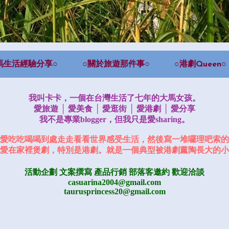
馬生活經驗分享○
○關於旅遊那件事○
○港劇Queen○
我叫卡卡，一個在台灣生活了七年的大馬女孩。
愛旅遊 │ 愛美食 │ 愛逛街 │ 愛港劇 │ 愛分享
我不是專業blogger，但我只是愛sharing。
愛吃吃喝喝到處走走看看世界感受生活，然後寫一堆囉理吧索的
愛在家裡煲劇，特別是港劇。就是一個典型被港劇薰陶長大的小
活動企劃 文案撰寫 產品行銷
部落客邀約
歡迎洽談
casuarina2004@gmail.com
taurusprincess20@gmail.com