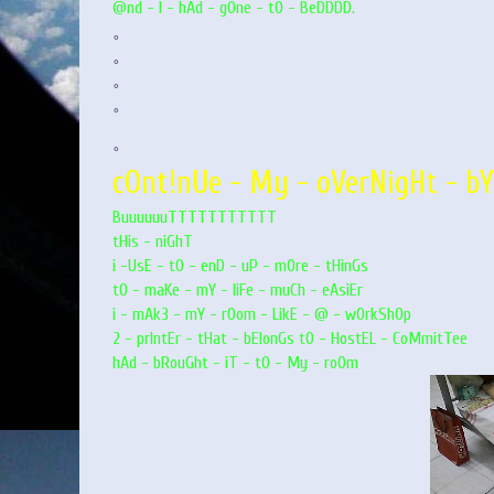
@nd - I - hAd - gOne - tO - BeDDDD.
。
。
。
。
。
cOnt!nUe - My - oVerNigHt - b
BuuuuuuTTTTTTTTTTT
tHis - niGhT
i -UsE - tO - enD - uP - mOre - tHinGs
tO -
maKe - mY - liFe - muCh - eAsiEr
i - mAk3 - mY - rOom - LikE - @ - wOrkShOp
2 - prIntEr - tHat - bElonGs tO - HostEL - CoMmitTee
hAd - bRouGht - iT - tO - My - roOm