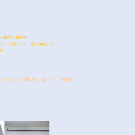
e - @sSigHmeNt
iEnCe - PeRsonaL - aSsiGnmEnt
30
t - UsinG - EaRpHOne - By - ThE - nIghT