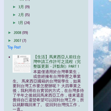
►
3月
(19)
►
2月
(15)
►
1月
(24)
►
2008
(119)
►
2007
(7)
Top Post
【生活】馬來西亞人前往台
灣申請工作許可之流程（完
整版更新 - 評點制）PART 1
本篇僅適用於台灣畢業生，
或曾經擁有台灣學歷之畢業
生。 馬來西亞國籍的台灣留學生，如果
要到台灣工作要怎麼辦呢？ 大四畢業之
後，我利用在台實習的方式，在台灣多待
了半年之後就回馬來西亞工作，後來還是
覺得自己還蠻希望可以回到台灣工作，所
以就辭職回來了。 從回到台灣找工作，
一直...