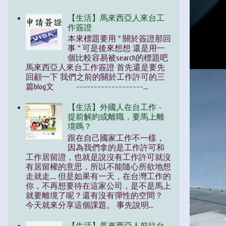
【生活】馬來西亞人來台工
作簽證
本來標題要用 " 關於簽證那回
事 " 可是後來想想 還是用一
個比較容易被search的標題吧
馬來西亞人來台工作簽證 首先還是要先
回顧一下 我們之前的關於工作許可的三
篇blog文 -------------------...
【生活】外國人在台工作 -
提前解約或離職，要馬上離
境嗎？
跟在自己國家工作不一樣，
因為我們拿的是工作許可和
工作居留證，也就是說沒有工作許可就沒
有居留權的意思，所以不能隨心所欲地想
走就走.... 但是如果有一天，在台灣工作的
你，不再想要待在這家公司，是不是馬上
就要離境了呢？還有沒有彈性的空間？
今天就來分享這個課題。 事先說明...
【生活】馬來西亞人前往台