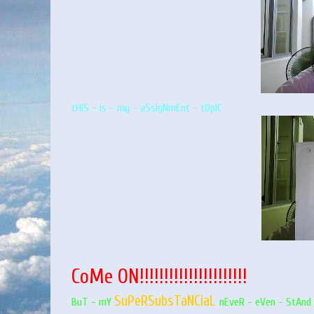
tHiS - is - my - aSsigNmEnt - tOpIC
CoMe ON!!!!!!!!!!!!!!!!!!!!!!
SuPeRSubsTaNCiaL
BuT - mY
nEveR - eVen - StAnd -