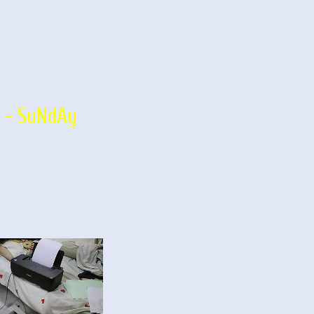
Y - SuNdAy