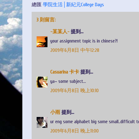
總匯
學院生活│新紀元College Days
3 則留言:
-某某人-
提到...
your assignment topic is in chinese?!
2009年6月8日 中午12:28
Casuarina 卡卡
提到...
ya~ some subject...
2009年6月8日 晚上10:10
小雨
提到...
ur eng some alphabet big some small..difficult t
2009年6月8日 晚上11:00