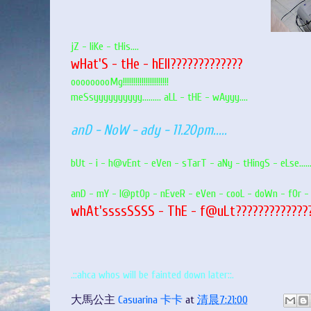
jZ - liKe - tHis....
wHat'S - tHe - hEll?????????????
ooooooooMg!!!!!!!!!!!!!!!!!!!!!!
meSsyyyyyyyyyy......... aLL - tHE - wAyyy....
anD - NoW - ady - 11.20pm.....
bUt - i - h@vEnt - eVen - sTarT - aNy - tHingS - eLse........
anD - mY - l@ptOp - nEveR - eVen - cooL - doWn - fOr - 
whAt'ssssSSSS - ThE - f@uLt?????????????
.::ahca whos will be fainted down later::.
大馬公主
Casuarina 卡卡
at
清晨7:21:00