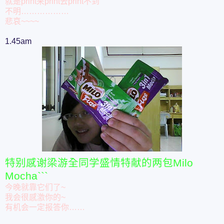
就是print来print去print不到
不明………………
悲哀~~~~
1.45am
特别感谢梁游全同学盛情特献的两包Milo
Mocha```
今晚就靠它们了~
我会很感激你的~
有机会一定报答你……