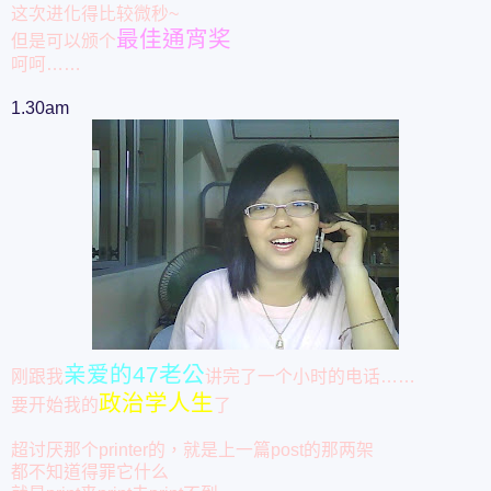
这次进化得比较微秒~
最佳通宵奖
但是可以颁个
呵呵……
1.30am
亲爱的47老公
刚跟我
讲完了一个小时的电话……
政治学人生
要开始我的
了
超讨厌那个printer的，就是上一篇post的那两架
都不知道得罪它什么