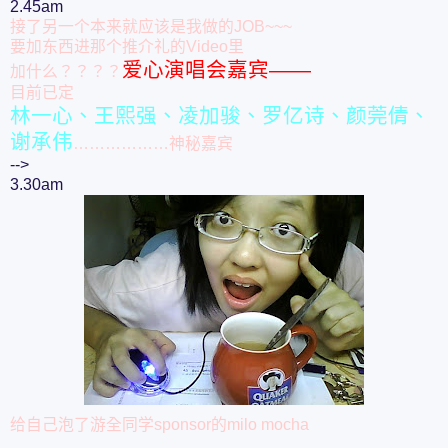
2.45am
接了另一个本来就应该是我做的JOB~~~
要加东西进那个推介礼的Video里
爱心演唱会嘉宾——
加什么？？？？
目前已定
林一心、王熙强、凌加骏、罗亿诗、颜莞倩、
谢承伟
………………神秘嘉宾
-->
3.30am
给自己泡了游全同学sponsor的milo mocha