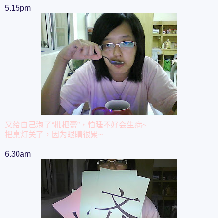
5.15pm
又给自己泡了“枇杷膏”，怕睡不好会生病~
把桌灯关了，因为眼睛很累~
6.30am