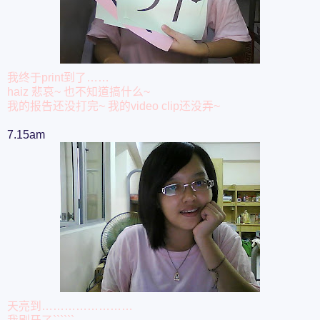
我终于print到了……
haiz 悲哀~ 也不知道搞什么~
我的报告还没打完~ 我的video clip还没弄~
7.15am
天亮到……………………