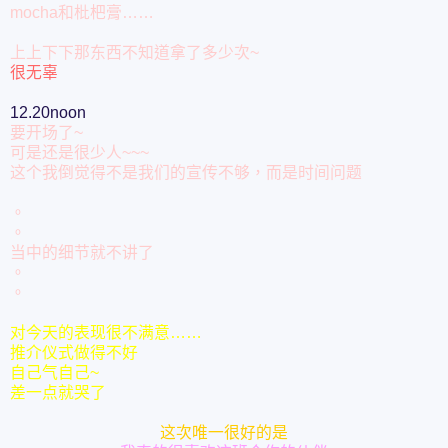
mocha和枇杷膏……
上上下下那东西不知道拿了多少次~
很无辜
12.20noon
要开场了~
可是还是很少人~~~
这个我倒觉得不是我们的宣传不够，而是时间问题
。
。
当中的细节就不讲了
。
。
对今天的表现很不满意……
推介仪式做得不好
自己气自己~
差一点就哭了
这次唯一很好的是