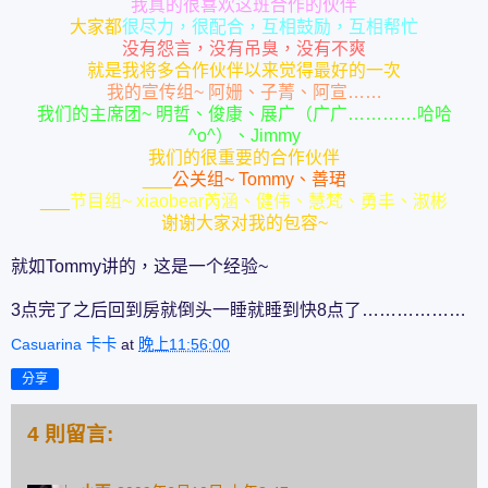
我真的很喜欢这班合作的伙伴
大家都
很尽力，很配合，互相鼓励，互相帮忙
没有怨言，没有吊臭，没有不爽
就是我将多合作伙伴以来觉得最好的一次
我的宣传组~ 阿姗、子菁、阿宣……
我们的主席团~ 明哲、俊康、展广（广广…………哈哈
^o^）、Jimmy
我们的很重要的合作伙伴
___
公关组~ Tommy、善珺
___
节目组~ xiaobear芮涵、健伟、慧梵、勇丰、淑彬
谢谢大家对我的包容~
就如Tommy讲的，这是一个经验~
3点完了之后回到房就倒头一睡就睡到快8点了………………
Casuarina 卡卡
at
晚上11:56:00
分享
4 則留言: