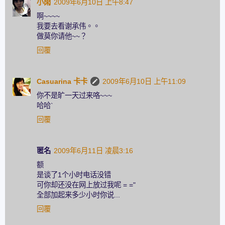
小雨
2009年6月10日 上午8:47
啊~~~~
我要去看谢承伟。。
做莫你请他~~？
回覆
Casuarina 卡卡
2009年6月10日 上午11:09
你不是旷一天过来咯~~~
哈哈`
回覆
匿名
2009年6月11日 凌晨3:16
额
是谈了1个小时电话没错
可你却还没在网上放过我呢 = ="
全部加起来多少小时你说...
回覆