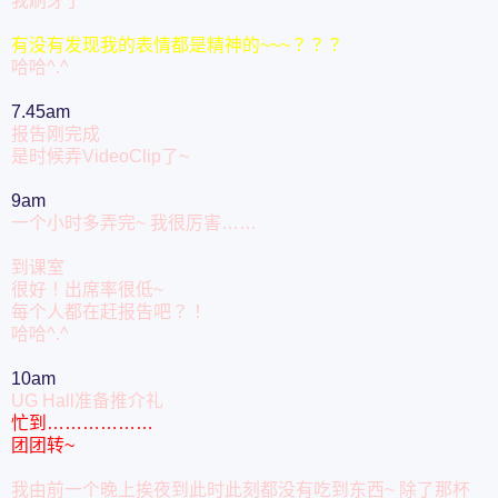
我刷牙了``````
有没有发现我的表情都是精神的~~~？？？
哈哈^.^
7.45am
报告刚完成
是时候弄VideoClip了~
9am
一个小时多弄完~ 我很厉害……
到课室
很好！出席率很低~
每个人都在赶报告吧？！
哈哈^.^
10am
UG Hall准备推介礼
忙到………………
团团转~
我由前一个晚上挨夜到此时此刻都没有吃到东西~ 除了那杯