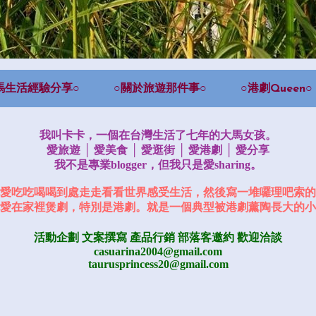
馬生活經驗分享○
○關於旅遊那件事○
○港劇Queen○
我叫卡卡，一個在台灣生活了七年的大馬女孩。
愛旅遊 │ 愛美食 │ 愛逛街 │ 愛港劇 │ 愛分享
我不是專業blogger，但我只是愛sharing。
愛吃吃喝喝到處走走看看世界感受生活，然後寫一堆囉理吧索的
愛在家裡煲劇，特別是港劇。就是一個典型被港劇薰陶長大的小
活動企劃 文案撰寫 產品行銷
部落客邀約
歡迎洽談
casuarina2004@gmail.com
taurusprincess20@gmail.com