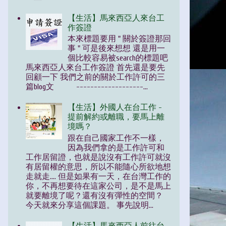
【生活】馬來西亞人來台工
作簽證
本來標題要用 " 關於簽證那回
事 " 可是後來想想 還是用一
個比較容易被search的標題吧
馬來西亞人來台工作簽證 首先還是要先
回顧一下 我們之前的關於工作許可的三
篇blog文 -------------------...
【生活】外國人在台工作 -
提前解約或離職，要馬上離
境嗎？
跟在自己國家工作不一樣，
因為我們拿的是工作許可和
工作居留證，也就是說沒有工作許可就沒
有居留權的意思，所以不能隨心所欲地想
走就走.... 但是如果有一天，在台灣工作的
你，不再想要待在這家公司，是不是馬上
就要離境了呢？還有沒有彈性的空間？
今天就來分享這個課題。 事先說明...
【生活】馬來西亞人前往台