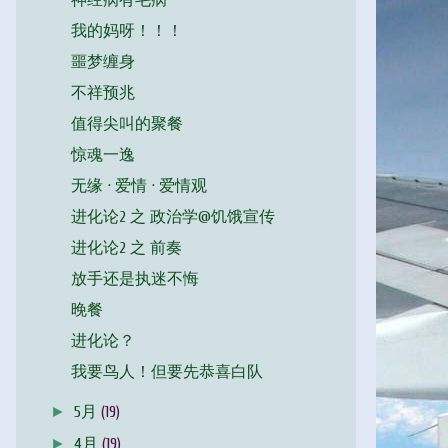
神经病有毛病
我的妈呀！！！
噩梦缠身
不祥预兆
值得尖叫的聚餐
惊魂一逸
无缘 · 爱情 · 爱情观
进化论2 之 政治学@饥饿宣传
进化论2 之 前奏
放手还是执迷不悔
晚餐
进化论？
我要鸟人！但要先恭喜白队
►
5月
(19)
►
4月
(19)