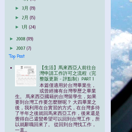
►
3月
(19)
►
2月
(15)
►
1月
(24)
►
2008
(119)
►
2007
(7)
Top Post
【生活】馬來西亞人前往台
灣申請工作許可之流程（完
整版更新 - 評點制）PART 1
本篇僅適用於台灣畢業生，
或曾經擁有台灣學歷之畢業
生。 馬來西亞國籍的台灣留學生，如果
要到台灣工作要怎麼辦呢？ 大四畢業之
後，我利用在台實習的方式，在台灣多待
了半年之後就回馬來西亞工作，後來還是
覺得自己還蠻希望可以回到台灣工作，所
以就辭職回來了。 從回到台灣找工作，
一直...