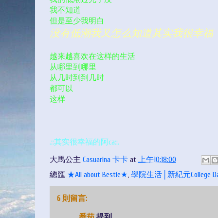
我不知道
但是至少我明白
没有低潮我又怎么知道其实我很幸福
越来越喜欢在这样的生活
从哪里到哪里
从几时到到几时
都可以
这样
.::其实很幸福的阿ca::.
大馬公主
Casuarina 卡卡
at
上午10:18:00
總匯
★All about Bestie★
,
學院生活│新紀元College Da
6 則留言:
番茄
提到...