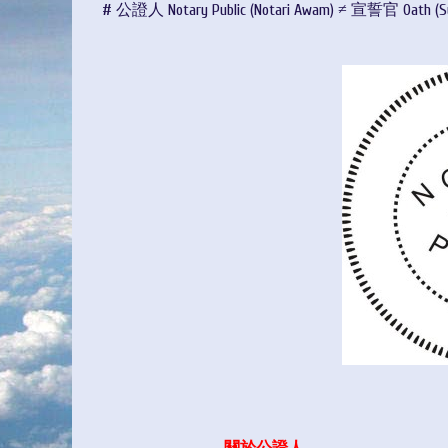
# 公證人 Notary Public (Notari Awam) ≠ 宣誓官 Oath (S