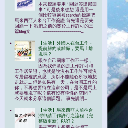
本來標題要用 " 關於簽證那回
事 " 可是後來想想 還是用一
個比較容易被search的標題吧
馬來西亞人來台工作簽證 首先還是要先
回顧一下 我們之前的關於工作許可的三
篇blog文 -------------------...
【生活】外國人在台工作 -
提前解約或離職，要馬上離
境嗎？
跟在自己國家工作不一樣，
因為我們拿的是工作許可和
工作居留證，也就是說沒有工作許可就沒
有居留權的意思，所以不能隨心所欲地想
走就走.... 但是如果有一天，在台灣工作的
你，不再想要待在這家公司，是不是馬上
就要離境了呢？還有沒有彈性的空間？
今天就來分享這個課題。 事先說明...
【生活】馬來西亞人前往台
灣申請工作許可之流程（完
整版更新）PART 2
馬來西亞人想要在台灣工