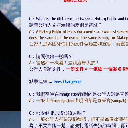
關於公證人
----------------------------------------
----------------------------------------
Q：What is the difference between a Notary Public and C
請問公證人 & 宣示館的差別是甚麼？
A
：A Notary Public attests documents or sworn statement
does the same but the use of the same is only for Malays
公證人是為國外使用的文件做驗證和宣誓，而宣
Q：請問價錢一樣嗎？
A
：當然不一樣囉！差別還蠻大的！
公證人公證文件，
一份文件 = 一張紙 一個簽名 RM
點擊連結 →
Fees Chargeable
Q：我們平時在immigration看到的是公證人還是
A
：一般上在immigration出現的都是宣誓官(sumpah)
Q：那要到哪兒找公證人呢？
A
：
一般公證人都是現職律師，但不是每個律師都
為了不要白跑一趟，請先打電話去預約時間，再