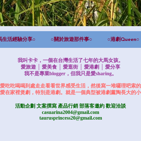
馬生活經驗分享○
○關於旅遊那件事○
○港劇Queen○
我叫卡卡，一個在台灣生活了七年的大馬女孩。
愛旅遊 │ 愛美食 │ 愛逛街 │ 愛港劇 │ 愛分享
我不是專業blogger，但我只是愛sharing。
愛吃吃喝喝到處走走看看世界感受生活，然後寫一堆囉理吧索的
愛在家裡煲劇，特別是港劇。就是一個典型被港劇薰陶長大的小
活動企劃 文案撰寫 產品行銷
部落客邀約
歡迎洽談
casuarina2004@gmail.com
taurusprincess20@gmail.com