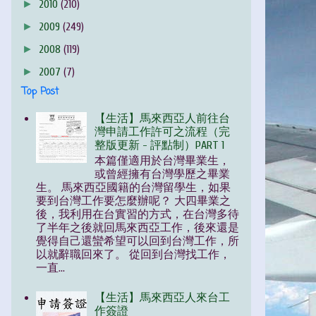
►
2010
(210)
►
2009
(249)
►
2008
(119)
►
2007
(7)
Top Post
【生活】馬來西亞人前往台
灣申請工作許可之流程（完
整版更新 - 評點制）PART 1
本篇僅適用於台灣畢業生，
或曾經擁有台灣學歷之畢業
生。 馬來西亞國籍的台灣留學生，如果
要到台灣工作要怎麼辦呢？ 大四畢業之
後，我利用在台實習的方式，在台灣多待
了半年之後就回馬來西亞工作，後來還是
覺得自己還蠻希望可以回到台灣工作，所
以就辭職回來了。 從回到台灣找工作，
一直...
【生活】馬來西亞人來台工
作簽證