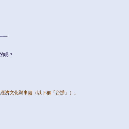
---------
的呢？
。
北經濟文化辦事處（以下稱「台辦」）。