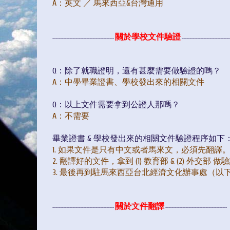
A
：英文 ／ 馬來西亞&台灣通用
關於學校文件驗證
----------------------------------------
-------------------------------
Q：除了就職證明，還有甚麼需要做驗證的嗎？
A
：
中學畢業證書、學校發出來的相關文件
Q：以上文件需要拿到公證人那嗎？
A
：不需要
畢業證書 & 學校發出來的相關文件驗證程序如下
1. 如果文件是只有中文或者馬來文，必須先翻譯
2. 翻譯好的文件，拿到 (1) 教育部 & (2) 外交部 做驗證 (Cert
3.
最後再到駐馬來西亞台北經濟文化辦事處（以
關於文件翻譯
----
----
----
----
----
----
----
----
----
----
----
----
----
----
----
----
----
----
----
----