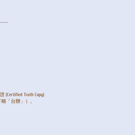
---------
：
。
ified Truth Copy)
下稱「台辦」）。