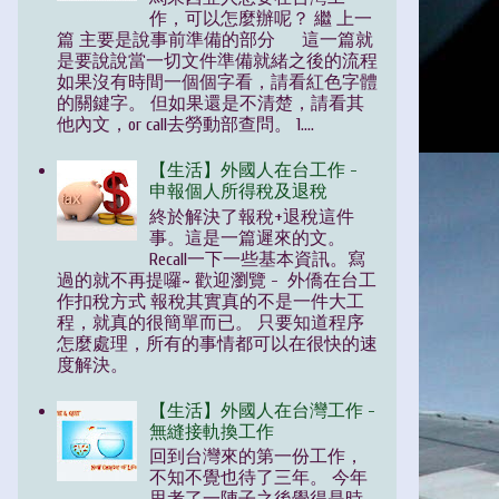
作，可以怎麼辦呢？ 繼 上一
篇 主要是說事前準備的部分 這一篇就
是要說說當一切文件準備就緒之後的流程
如果沒有時間一個個字看，請看紅色字體
的關鍵字。 但如果還是不清楚，請看其
他內文，or call去勞動部查問。 1....
【生活】外國人在台工作 -
申報個人所得稅及退稅
終於解決了報稅+退稅這件
事。這是一篇遲來的文。
Recall一下一些基本資訊。寫
過的就不再提囉~ 歡迎瀏覽 - 外僑在台工
作扣稅方式 報稅其實真的不是一件大工
程，就真的很簡單而已。 只要知道程序
怎麼處理，所有的事情都可以在很快的速
度解決。
【生活】外國人在台灣工作 -
無縫接軌換工作
回到台灣來的第一份工作，
不知不覺也待了三年。 今年