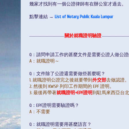
幾家才找到有一個公證律師有在辦公室才過去。
點擊連結 →
List of Notary Public Kuala Lumpur
關於就職證明驗證
----------------------------------------
-------------------------------
Q：請問申請工作的甚麼文件是需要公證人做公證
A
：就職證明～
Q：文件除了公證還需要做些甚麼呢？
1. 就職證明公證完之後就要帶到
外交部
去做認證
2. 然後到 KWSP 列印工作期間的 EPF 證明。
3. 最後再帶著
就職證明+EPF證明
到駐馬來西亞台
Q：EPF證明需要驗證嗎？
A
：不需要
Q：就職證明需要用甚麼語言？