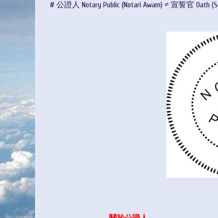
# 公證人 Notary Public (Notari Awam) ≠ 宣誓官 Oath (S