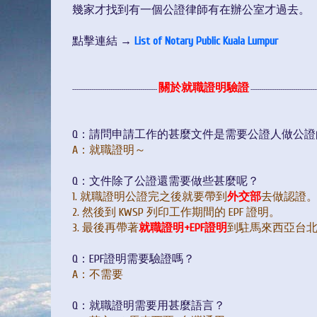
幾家才找到有一個公證律師有在辦公室才過去。
點擊連結 →
List of Notary Public Kuala Lumpur
關於就職證明驗證
----------------------------------------
-------------------------------
Q：請問申請工作的甚麼文件是需要公證人做公證
A
：就職證明～
Q：文件除了公證還需要做些甚麼呢？
1. 就職證明公證完之後就要帶到
外交部
去做認證
2. 然後到 KWSP 列印工作期間的 EPF 證明。
3. 最後再帶著
就職證明+EPF證明
到駐馬來西亞台
Q：EPF證明需要驗證嗎？
A
：不需要
Q：就職證明需要用甚麼語言？