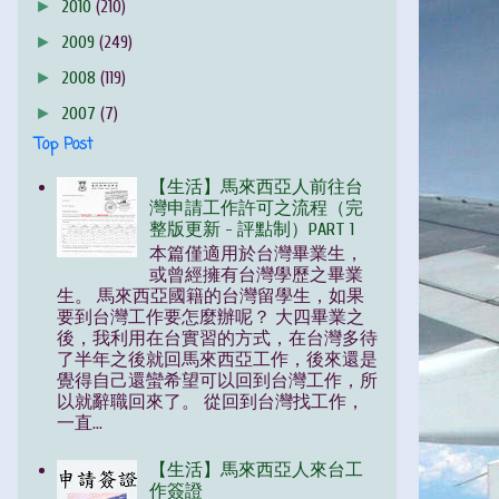
►
2010
(210)
►
2009
(249)
►
2008
(119)
►
2007
(7)
Top Post
【生活】馬來西亞人前往台
灣申請工作許可之流程（完
整版更新 - 評點制）PART 1
本篇僅適用於台灣畢業生，
或曾經擁有台灣學歷之畢業
生。 馬來西亞國籍的台灣留學生，如果
要到台灣工作要怎麼辦呢？ 大四畢業之
後，我利用在台實習的方式，在台灣多待
了半年之後就回馬來西亞工作，後來還是
覺得自己還蠻希望可以回到台灣工作，所
以就辭職回來了。 從回到台灣找工作，
一直...
【生活】馬來西亞人來台工
作簽證