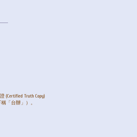
---------
：
。
ified Truth Copy)
下稱「台辦」）。