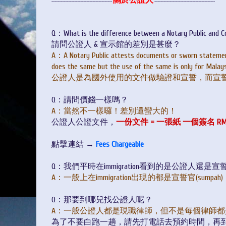
關於公證人
----------------------------------------
----------------------------------------
Q：What is the difference between a Notary Public and C
請問公證人 & 宣示館的差別是甚麼？
A
：A Notary Public attests documents or sworn statement
does the same but the use of the same is only for Malays
公證人是為國外使用的文件做驗證和宣誓，而宣
Q：請問價錢一樣嗎？
A
：當然不一樣囉！差別還蠻大的！
公證人公證文件，
一份文件 = 一張紙 一個簽名 RM
點擊連結 →
Fees Chargeable
Q：我們平時在immigration看到的是公證人還是
A
：一般上在immigration出現的都是宣誓官(sumpah)
Q：那要到哪兒找公證人呢？
A
：
一般公證人都是現職律師，但不是每個律師都
為了不要白跑一趟，請先打電話去預約時間，再