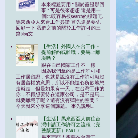
本來標題要用 " 關於簽證那回
事 " 可是後來想想 還是用一
個比較容易被search的標題吧
馬來西亞人來台工作簽證 首先還是要先
回顧一下 我們之前的關於工作許可的三
篇blog文 -------------------...
【生活】外國人在台工作 -
提前解約或離職，要馬上離
境嗎？
跟在自己國家工作不一樣，
因為我們拿的是工作許可和
工作居留證，也就是說沒有工作許可就沒
有居留權的意思，所以不能隨心所欲地想
走就走.... 但是如果有一天，在台灣工作的
你，不再想要待在這家公司，是不是馬上
就要離境了呢？還有沒有彈性的空間？
今天就來分享這個課題。 事先說明...
【生活】馬來西亞人前往台
灣申請工作許可之流程（完
整版更新）PART 2
馬來西亞人想要在台灣工