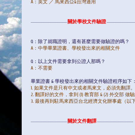
A
：英文 ／ 馬來西亞&台灣通用
關於學校文件驗證
----------------------------------------
-------------------------------
Q：除了就職證明，還有甚麼需要做驗證的嗎？
A
：
中學畢業證書、學校發出來的相關文件
Q：以上文件需要拿到公證人那嗎？
A
：不需要
畢業證書 & 學校發出來的相關文件驗證程序如下
1. 如果文件是只有中文或者馬來文，必須先翻譯
2. 翻譯好的文件，拿到 (1) 教育部 & (2) 外交部 做驗證 (Cert
3.
最後再到駐馬來西亞台北經濟文化辦事處（以
關於文件翻譯
----
----
----
----
----
----
----
----
----
----
----
----
----
----
----
----
----
----
----
----