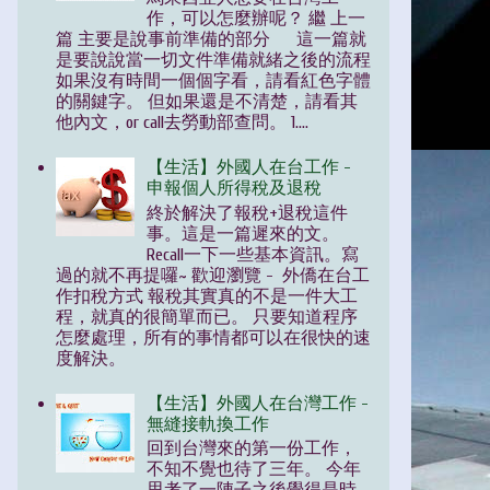
作，可以怎麼辦呢？ 繼 上一
篇 主要是說事前準備的部分 這一篇就
是要說說當一切文件準備就緒之後的流程
如果沒有時間一個個字看，請看紅色字體
的關鍵字。 但如果還是不清楚，請看其
他內文，or call去勞動部查問。 1....
【生活】外國人在台工作 -
申報個人所得稅及退稅
終於解決了報稅+退稅這件
事。這是一篇遲來的文。
Recall一下一些基本資訊。寫
過的就不再提囉~ 歡迎瀏覽 - 外僑在台工
作扣稅方式 報稅其實真的不是一件大工
程，就真的很簡單而已。 只要知道程序
怎麼處理，所有的事情都可以在很快的速
度解決。
【生活】外國人在台灣工作 -
無縫接軌換工作
回到台灣來的第一份工作，
不知不覺也待了三年。 今年