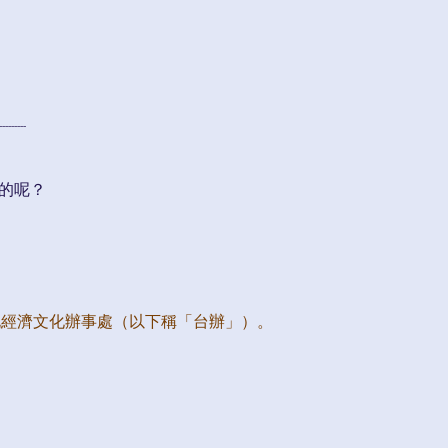
---------
的呢？
。
北經濟文化辦事處（以下稱「台辦」）。