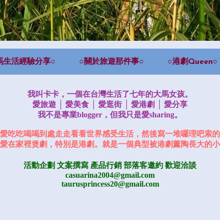
馬生活經驗分享○
○關於旅遊那件事○
○港劇Queen○
我叫卡卡，一個在台灣生活了七年的大馬女孩。
愛旅遊 │ 愛美食 │ 愛逛街 │ 愛港劇 │ 愛分享
我不是專業blogger，但我只是愛sharing。
愛吃吃喝喝到處走走看看世界感受生活，然後寫一堆囉理吧索的
愛在家裡煲劇，特別是港劇。就是一個典型被港劇薰陶長大的小
活動企劃 文案撰寫 產品行銷
部落客邀約
歡迎洽談
casuarina2004@gmail.com
taurusprincess20@gmail.com