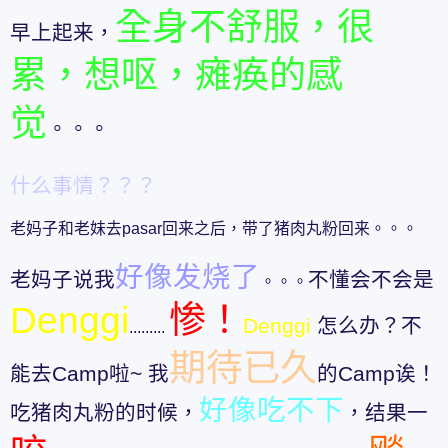
全身不舒服，很
早上起来，
累，想呕，瘫痪的感
觉
。。。
什么事情？？？
老妈子和老妹去pasar回来之后，带了猪肉丸粉回来。。。
好像发烧了
老妈子说我
不懂会不会是
。。。
Denggi
惨！
Denggi
怎么办？不
.........
期待已久
能去Camp啦~ 我
的Camp诶！
好像吃不下
吃猪肉丸粉的时候，
，结果一