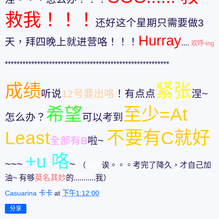
救我！！！
还好这个星期只需要做3
Hurray
天，拜四晚上就进营咯！！！
....
欢呼-ing
********************************************************
成绩
紧张
听说
12号要出咯
！有点点
涅~
希望
至少=At
怎么办？
可以考到
Least
不要有C就好
全部有B
啦~
+u 咯
~~~
~
（
白痴
诶。。。考完了降久，才自己加
油~ 有够
莫名其妙
的...........我）
Casuarina 卡卡
at
下午1:12:00
分享