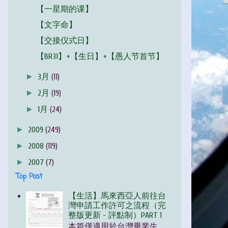
【一星期的课】
【文字命】
【交接仪式日】
【BR31】+【生日】+【愚人节首节】
►
3月
(11)
►
2月
(19)
►
1月
(24)
►
2009
(249)
►
2008
(119)
►
2007
(7)
Top Post
【生活】馬來西亞人前往台
灣申請工作許可之流程（完
整版更新 - 評點制）PART 1
本篇僅適用於台灣畢業生，