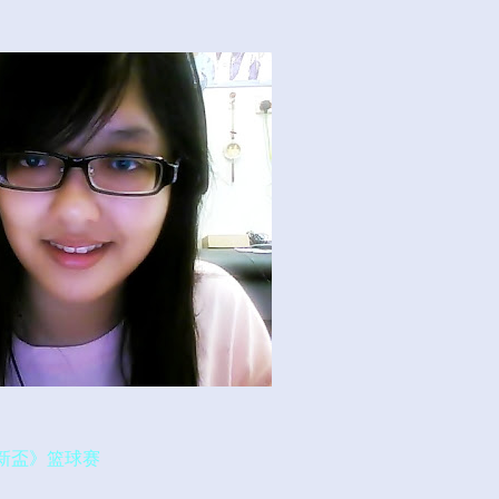
新盃》篮球赛