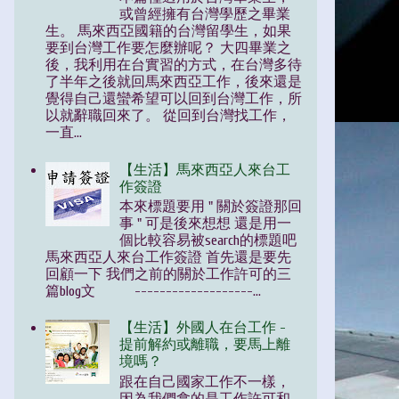
或曾經擁有台灣學歷之畢業
生。 馬來西亞國籍的台灣留學生，如果
要到台灣工作要怎麼辦呢？ 大四畢業之
後，我利用在台實習的方式，在台灣多待
了半年之後就回馬來西亞工作，後來還是
覺得自己還蠻希望可以回到台灣工作，所
以就辭職回來了。 從回到台灣找工作，
一直...
【生活】馬來西亞人來台工
作簽證
本來標題要用 " 關於簽證那回
事 " 可是後來想想 還是用一
個比較容易被search的標題吧
馬來西亞人來台工作簽證 首先還是要先
回顧一下 我們之前的關於工作許可的三
篇blog文 -------------------...
【生活】外國人在台工作 -
提前解約或離職，要馬上離
境嗎？
跟在自己國家工作不一樣，
因為我們拿的是工作許可和