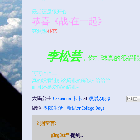
最后还是很开心
恭喜《战·在一起》
突然想
补充
李松芸
“
，
你打球真的很碍眼ei.
呵呵哈哈……
真的没看过那么碍眼的家伙~ 哈哈^^
而且还是爱演的碍眼~
大馬公主
Casuarina 卡卡
at
凌晨2:11:00
總匯
學院生活│新紀元College Days
2 則留言:
y3ng3st™
提到...