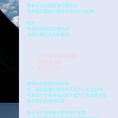
本来今天的我是满心期待的
我用最正面的心情去等待今天的到来
然而
有些问题时可以预料到
但我们都没有去防备到
2000块的礼篮变200块
1200块变150块
800块变50块
我明白松芸他们说的话
对，我知道他们球员也不是为了礼篮打球
可是这个不是说他们是不是为了礼篮的问题
而且我们的诚信问题
我大大个海报贴在那里两个星期