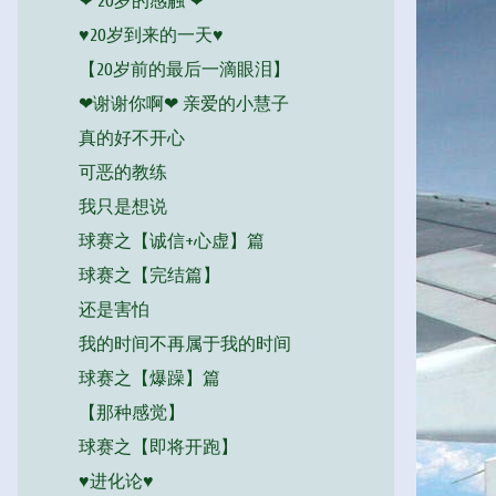
❤ 20岁的感触 ❤
♥20岁到来的一天♥
【20岁前的最后一滴眼泪】
❤谢谢你啊❤ 亲爱的小慧子
真的好不开心
可恶的教练
我只是想说
球赛之【诚信+心虚】篇
球赛之【完结篇】
还是害怕
我的时间不再属于我的时间
球赛之【爆躁】篇
【那种感觉】
球赛之【即将开跑】
♥进化论♥