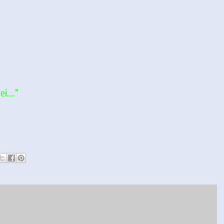
...
”