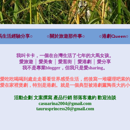
馬生活經驗分享○
○關於旅遊那件事○
○港劇Queen○
我叫卡卡，一個在台灣生活了七年的大馬女孩。
愛旅遊 │ 愛美食 │ 愛逛街 │ 愛港劇 │ 愛分享
我不是專業blogger，但我只是愛sharing。
愛吃吃喝喝到處走走看看世界感受生活，然後寫一堆囉理吧索的
愛在家裡煲劇，特別是港劇。就是一個典型被港劇薰陶長大的小
活動企劃 文案撰寫 產品行銷
部落客邀約
歡迎洽談
casuarina2004@gmail.com
taurusprincess20@gmail.com