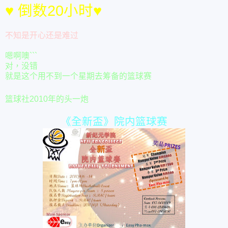
♥
倒数20小时
♥
不知是开心还是难过
嗯啊噢```
对，没错
就是这个用不到一个星期去筹备的篮球赛
篮球社2010年的头一炮
《全新盃》院内篮球赛