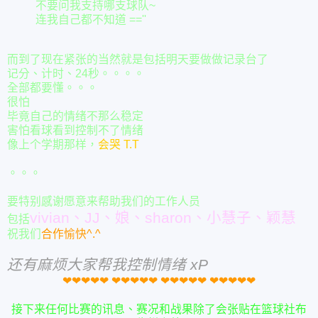
不要问我支持哪支球队~
连我自己都不知道 ==''
而到了现在紧张的当然就是包括明天要做做记录台了
记分、计时、24秒。。。。
全部都要懂。。。
很怕
毕竟自己的情绪不那么稳定
害怕看球看到控制不了情绪
像上个学期那样，
会哭 T.T
。。。
要特别感谢愿意来帮助我们的工作人员
vivian、JJ、娘、sharon、小慧子、颖慧
包括
祝我们
合作愉快^.^
还有麻烦大家帮我控制情绪 xP
❤
❤
❤
❤
❤
❤
❤
❤
❤
❤
❤
❤
❤
❤
❤
❤
❤
❤
❤
❤
接下来任何比赛的讯息、赛况和战果除了会张贴在篮球社布