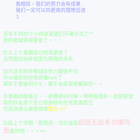
我相信，我们的努力会有成果
我们一定可以向更高的理想迈进
:)
还有不到20个小时就是我们开幕仪式了^^
真的是越来越紧张了。。。
打从上个星期就已经很紧张了
当然起初纯粹是因为赛程的关系
因为这次的参赛球队势力都很平均
所以抽签的时候就看luck了
其实不管抽到什么，都不会是我想看到的。。
毕竟真的很难过。。
排赛程的时候，明明很简单，就是把球
队的队名放下去已经排好的代号里面而已
可是就是让我觉得很
吃力 ==''
超级无敌多劲爆场
比起上个学期，我想这一次应该是
面
看的吧。。。><