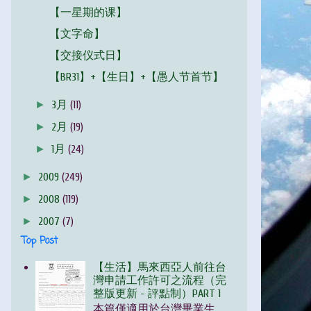
【一星期的课】
【文字命】
【交接仪式日】
【BR31】+【生日】+【愚人节首节】
►
3月
(11)
►
2月
(19)
►
1月
(24)
►
2009
(249)
►
2008
(119)
►
2007
(7)
Top Post
【生活】馬來西亞人前往台
灣申請工作許可之流程（完
整版更新 - 評點制）PART 1
本篇僅適用於台灣畢業生，