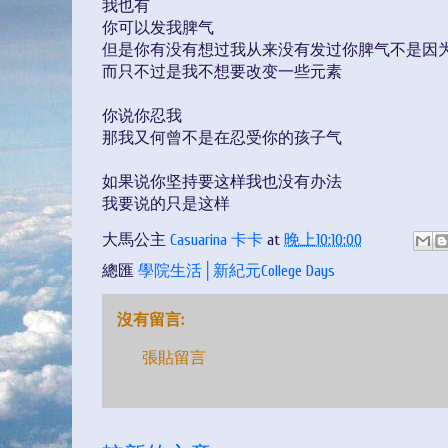
我也有
你可以发我脾气
但是你有没有想过我从来没有发过你脾气不是因
而只不过是我不想要改变一些元素
你说你忍我
那我又何曾不是在忍受你的孩子气
如果说你坚持要这样我也没有办法
我要说的只是这样
大馬公主
Casuarina 卡卡
at
晚上10:10:00
總匯
學院生活│新紀元College Days
沒有留言:
張貼留言