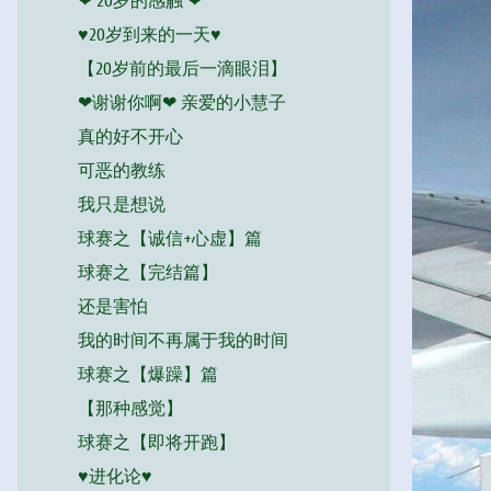
❤ 20岁的感触 ❤
♥20岁到来的一天♥
【20岁前的最后一滴眼泪】
❤谢谢你啊❤ 亲爱的小慧子
真的好不开心
可恶的教练
我只是想说
球赛之【诚信+心虚】篇
球赛之【完结篇】
还是害怕
我的时间不再属于我的时间
球赛之【爆躁】篇
【那种感觉】
球赛之【即将开跑】
♥进化论♥