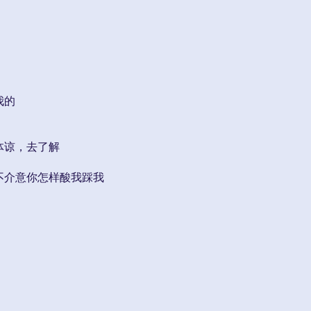
我的
体谅，去了解
不介意你怎样酸我踩我