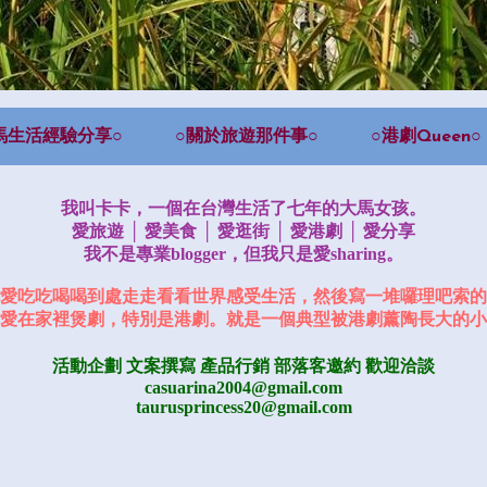
馬生活經驗分享○
○關於旅遊那件事○
○港劇Queen○
我叫卡卡，一個在台灣生活了七年的大馬女孩。
愛旅遊 │ 愛美食 │ 愛逛街 │ 愛港劇 │ 愛分享
我不是專業blogger，但我只是愛sharing。
愛吃吃喝喝到處走走看看世界感受生活，然後寫一堆囉理吧索的
愛在家裡煲劇，特別是港劇。就是一個典型被港劇薰陶長大的小
活動企劃 文案撰寫 產品行銷
部落客邀約
歡迎洽談
casuarina2004@gmail.com
taurusprincess20@gmail.com