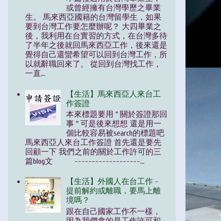
或曾經擁有台灣學歷之畢業
生。 馬來西亞國籍的台灣留學生，如果
要到台灣工作要怎麼辦呢？ 大四畢業之
後，我利用在台實習的方式，在台灣多待
了半年之後就回馬來西亞工作，後來還是
覺得自己還蠻希望可以回到台灣工作，所
以就辭職回來了。 從回到台灣找工作，
一直...
【生活】馬來西亞人來台工
作簽證
本來標題要用 " 關於簽證那回
事 " 可是後來想想 還是用一
個比較容易被search的標題吧
馬來西亞人來台工作簽證 首先還是要先
回顧一下 我們之前的關於工作許可的三
篇blog文 -------------------...
【生活】外國人在台工作 -
提前解約或離職，要馬上離
境嗎？
跟在自己國家工作不一樣，
因為我們拿的是工作許可和