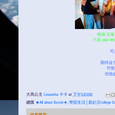
晓涵 京璇 慧
巧柔 nikki
可
期待这个
可惜
但他会
大馬公主
Casuarina 卡卡
at
下午5:03:00
總匯
★All about Bestie★
,
學院生活│新紀元College Da