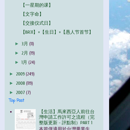
【一星期的课】
【文字命】
【交接仪式日】
【BR31】+【生日】+【愚人节首节】
►
3月
(11)
►
2月
(19)
►
1月
(24)
►
2009
(249)
►
2008
(119)
►
2007
(7)
Top Post
【生活】馬來西亞人前往台
灣申請工作許可之流程（完
整版更新 - 評點制）PART 1
本篇僅適用於台灣畢業生，