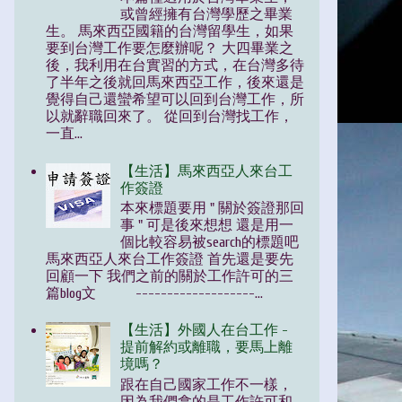
或曾經擁有台灣學歷之畢業
生。 馬來西亞國籍的台灣留學生，如果
要到台灣工作要怎麼辦呢？ 大四畢業之
後，我利用在台實習的方式，在台灣多待
了半年之後就回馬來西亞工作，後來還是
覺得自己還蠻希望可以回到台灣工作，所
以就辭職回來了。 從回到台灣找工作，
一直...
【生活】馬來西亞人來台工
作簽證
本來標題要用 " 關於簽證那回
事 " 可是後來想想 還是用一
個比較容易被search的標題吧
馬來西亞人來台工作簽證 首先還是要先
回顧一下 我們之前的關於工作許可的三
篇blog文 -------------------...
【生活】外國人在台工作 -
提前解約或離職，要馬上離
境嗎？
跟在自己國家工作不一樣，
因為我們拿的是工作許可和