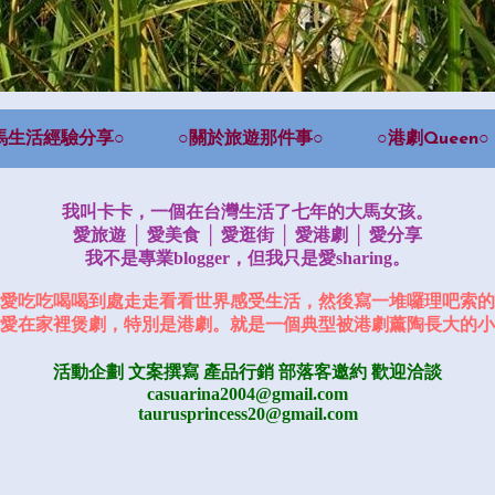
馬生活經驗分享○
○關於旅遊那件事○
○港劇Queen○
我叫卡卡，一個在台灣生活了七年的大馬女孩。
愛旅遊 │ 愛美食 │ 愛逛街 │ 愛港劇 │ 愛分享
我不是專業blogger，但我只是愛sharing。
愛吃吃喝喝到處走走看看世界感受生活，然後寫一堆囉理吧索的
愛在家裡煲劇，特別是港劇。就是一個典型被港劇薰陶長大的小
活動企劃 文案撰寫 產品行銷
部落客邀約
歡迎洽談
casuarina2004@gmail.com
taurusprincess20@gmail.com