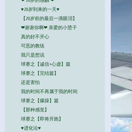
❤ 20岁的感触 ❤
♥20岁到来的一天♥
【20岁前的最后一滴眼泪】
❤谢谢你啊❤ 亲爱的小慧子
真的好不开心
可恶的教练
我只是想说
球赛之【诚信+心虚】篇
球赛之【完结篇】
还是害怕
我的时间不再属于我的时间
球赛之【爆躁】篇
【那种感觉】
球赛之【即将开跑】
♥进化论♥